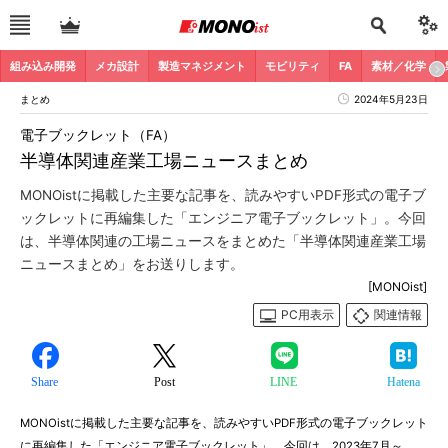
組み込み開発
メカ設計
製造マネジメント
モビリティ
FA
素材／化学
まとめ
2024年5月23日
電子ブックレット（FA）
半導体関連産業工場ニュースまとめ
MONOistに掲載した主要な記事を、読みやすいPDF形式の電子ブ
ックレットに再編集した「エンジニア電子ブックレット」。今回
は、半導体関連の工場ニュースをまとめた「半導体関連産業工場
ニュースまとめ」をお送りします。
[MONOist]
PC用表示
関連情報
Share
Post
LINE
Hatena
MONOistに掲載した主要な記事を、読みやすいPDF形式の電子ブックレット
に再編集した「エンジニア電子ブックレット」。今回は、2023年7月～