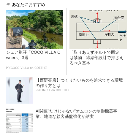
あなたにおすすめ
シェア別荘「COCO VILLA O
「取りあえずボルトで固定」
wners」3選
は禁物 締結部設計で押さえ
るべき基本
PR(COCO VILLA on GOETHE)
【西野亮廣】つくりたいものを追求できる環境
の作り方とは
PR(FINCHI on GOETHE)
AI関連“だけじゃない”オムロンの制御機器事
業、地道な顧客基盤強化が結実