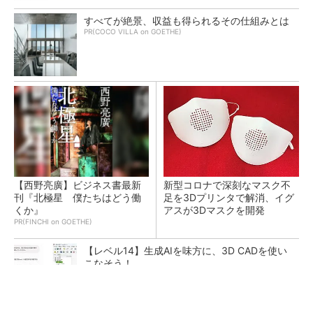
すべてが絶景、収益も得られるその仕組みとは
PR(COCO VILLA on GOETHE)
【西野亮廣】ビジネス書最新
新型コロナで深刻なマスク不
刊『北極星 僕たちはどう働
足を3Dプリンタで解消、イグ
くか』
アスが3Dマスクを開発
PR(FINCHI on GOETHE)
【レベル14】生成AIを味方に、3D CADを使い
こなそう！