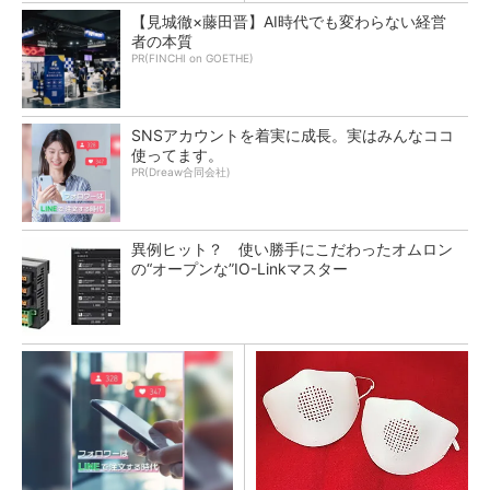
【見城徹×藤田晋】AI時代でも変わらない経営
者の本質
PR(FINCHI on GOETHE)
SNSアカウントを着実に成長。実はみんなココ
使ってます。
PR(Dreaw合同会社)
異例ヒット？ 使い勝手にこだわったオムロン
の“オープンな”IO-Linkマスター