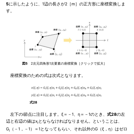
5
に示したように、1辺の長さが2［m］の正方形に座標変換しま
す。
図5
2次元四角形1次要素の座標変換［クリックで拡大］
座標変換のための式は次式となります。
式28
左下のi節点に注目します。ξ＝－1、η＝－1のとき、
式28
の左
辺と右辺の値はx
とならなければなりません。ということは、
i
G
（－1，－1）＝1となってもらい、それ以外のG（ξ，η）はゼロ
i