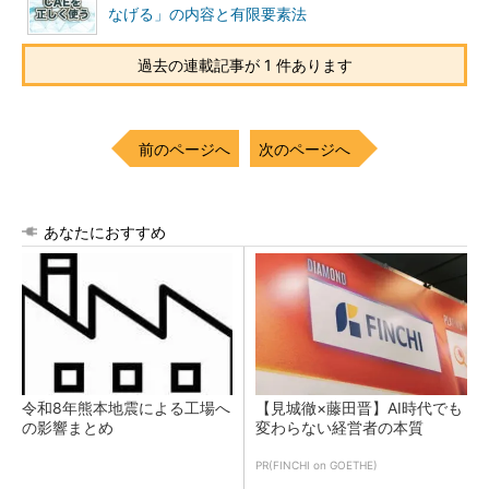
なげる」の内容と有限要素法
過去の連載記事が 1 件あります
前のページへ
次のページへ
あなたにおすすめ
令和8年熊本地震による工場へ
【見城徹×藤田晋】AI時代でも
の影響まとめ
変わらない経営者の本質
PR(FINCHI on GOETHE)