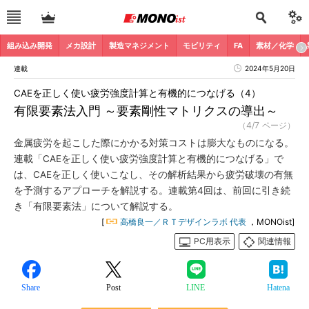
組み込み開発
メカ設計
製造マネジメント
モビリティ
FA
素材／化学
連載
2024年5月20日
CAEを正しく使い疲労強度計算と有機的につなげる（4）
有限要素法入門 ～要素剛性マトリクスの導出～
（4/7 ページ）
金属疲労を起こした際にかかる対策コストは膨大なものになる。
連載「CAEを正しく使い疲労強度計算と有機的につなげる」で
は、CAEを正しく使いこなし、その解析結果から疲労破壊の有無
を予測するアプローチを解説する。連載第4回は、前回に引き続
き「有限要素法」について解説する。
[
高橋良一／ＲＴデザインラボ 代表
，MONOist]
PC用表示
関連情報
Share
Post
LINE
Hatena