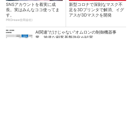
SNSアカウントを着実に成
新型コロナで深刻なマスク不
長。実はみんなココ使ってま
足を3Dプリンタで解消、イグ
す。
アスが3Dマスクを開発
PR(Dreaw合同会社)
AI関連“だけじゃない”オムロンの制御機器事
業、地道な顧客基盤強化が結実
【レベル14】生成AIを味方に、3D CADを使い
こなそう！
「取りあえずボルトで固定」は禁物 締結部設
計で押さえるべき基本