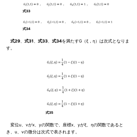
式33
式34
式29
、
式31
、
式33
、
式34
を満たすG（ξ，η）は次式となりま
す。
式35
変位u、vがx、yの関数で、座標x、yがξ、ηの関数であると
き、u、vの微分は次式で表されます。