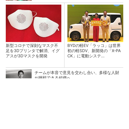
新型コロナで深刻なマスク不
BYDの軽EV「ラッコ」は世界
足を3Dプリンタで解消、イグ
初の軽SDV、新開発の「X-PA
アスが3Dマスクを開発
CK」に電動システ...
チームが本音で意見を交わし合い、多様な人財
が挑戦できる組織へ
PR(dentsu Japan)
ペロブスカイト太陽電池の量産に有効なイン
ク、従来比で1.5倍の性能向上