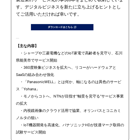
す。デジタルビジネスを新たに立ち上げるヒントとし
てご活用いただければ幸いです。
【主な内容】
・シャープや三菱電機などのIoT家電で高齢者を見守り、石川
県能美市でサービス開始
・360度映像ビジネスを拡大へ、リコーがハードウェアと
SaaSの組み合わせ強化
・「PanasonicWELL」とは何か、軸になるのは異色のサービ
ス「Yohana」
・モノからコトへ、NTNが目指す“軸受を見守る”サービス事業
の拡大
・内視鏡画像のクラウド活用で協業、オリンパスとコニカミ
ノルタの狙い
・IoT機器開発を高速化、パナソニックHDが技適マーク取得の
試験サービス開始