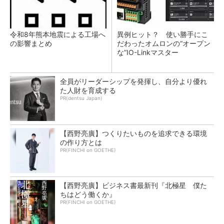
令和8年熊本地震による工場へ
異例ヒット？ 使い勝手にこ
の影響まとめ
だわったオムロンの“オープン
な”IO-Linkマスター
全員がリーダーシップを発揮し、自分より優れ
た人財を育成する
PR(dentsu Japan)
【西野亮廣】つくりたいものを追求できる環境
の作り方とは
PR(FINCHI on GOETHE)
【西野亮廣】ビジネス書最新刊『北極星 僕た
ちはどう働くか』
PR(FINCHI on GOETHE)