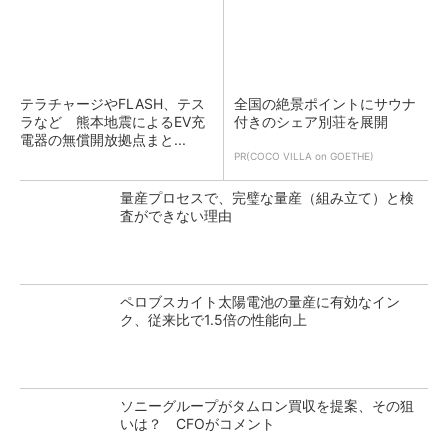
テラチャージやFLASH、テス
全国の絶景ポイントにサウナ
ラなど 熊本地震によるEV充
付きのシェア別荘を展開
電器の無償開放拠点まと...
PR(COCO VILLA on GOETHE)
量産プロセスで、完璧な量産（組み立て）と検
査ができない理由
ペロブスカイト太陽電池の量産に有効なイン
ク、従来比で1.5倍の性能向上
ソニーグループがタムロン買収を提案、その狙
いは？ CFOがコメント