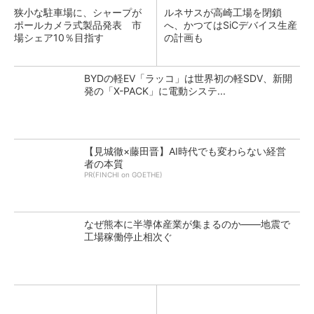
狭小な駐車場に、シャープが
ルネサスが高崎工場を閉鎖
ポールカメラ式製品発表 市
へ、かつてはSiCデバイス生産
場シェア10％目指す
の計画も
BYDの軽EV「ラッコ」は世界初の軽SDV、新開
発の「X-PACK」に電動システ...
【見城徹×藤田晋】AI時代でも変わらない経営
者の本質
PR(FINCHI on GOETHE)
なぜ熊本に半導体産業が集まるのか――地震で
工場稼働停止相次ぐ