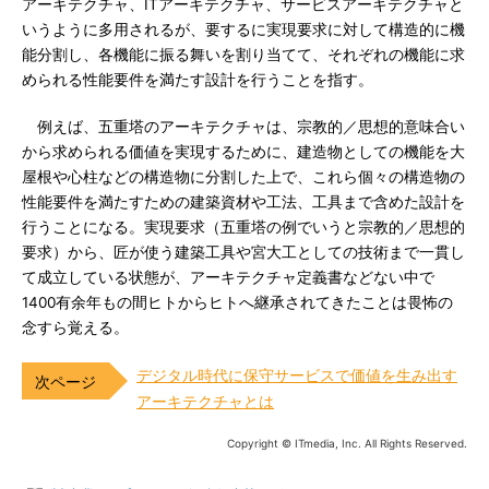
アーキテクチャ、ITアーキテクチャ、サービスアーキテクチャと
いうように多用されるが、要するに実現要求に対して構造的に機
能分割し、各機能に振る舞いを割り当てて、それぞれの機能に求
められる性能要件を満たす設計を行うことを指す。
例えば、五重塔のアーキテクチャは、宗教的／思想的意味合い
から求められる価値を実現するために、建造物としての機能を大
屋根や心柱などの構造物に分割した上で、これら個々の構造物の
性能要件を満たすための建築資材や工法、工具まで含めた設計を
行うことになる。実現要求（五重塔の例でいうと宗教的／思想的
要求）から、匠が使う建築工具や宮大工としての技術まで一貫し
て成立している状態が、アーキテクチャ定義書などない中で
1400有余年もの間ヒトからヒトへ継承されてきたことは畏怖の
念すら覚える。
デジタル時代に保守サービスで価値を生み出す
アーキテクチャとは
Copyright © ITmedia, Inc. All Rights Reserved.