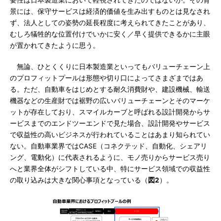
要性は日本製造業において軽視されてきたのではないか。その背
景には、保守サービスは経済的価値を生み出すものとは見なされ
ず、法人としての姿勢の延長程度に考えられてきたことがあり、
むしろ犠牲的な位置付けでいかに安く／早く提供できるかに主眼
が置かれてきたように思う。
無論、ひとくくりに日本製造業といってもバリューチェーン上
のプロフィットプールは形態や切り口によってさまざまではあ
る。ただ、自動車をはじめとする耐久消費財や、建設機械、輸送
機器などの生産財では裾野の広いバリューチェーンとそのマーケ
ットが存在しており、スマイルカーブと呼ばれる設計開発からサ
ービスまでのエンドツーエンドで見た場合、設計開発やサービス
で収益性の高いビジネスが行われていることはあまり知られてい
ない。自動車業界ではCASE（コネクテッド、自動化、シェアリ
ング、電動化）に代表されるように、モノ売りからサービス売り
へと業界全体がシフトしている中、特にサービス領域での収益性
の取り込みは大きな関心事項となっている（
図2
）。