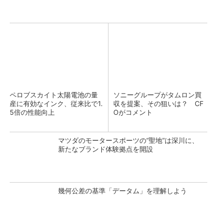
ペロブスカイト太陽電池の量
ソニーグループがタムロン買
産に有効なインク、従来比で1.
収を提案、その狙いは？ CF
5倍の性能向上
Oがコメント
マツダのモータースポーツの“聖地”は深川に、
新たなブランド体験拠点を開設
幾何公差の基準「データム」を理解しよう