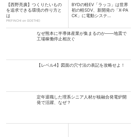
【西野亮廣】つくりたいもの
BYDの軽EV「ラッコ」は世界
を追求できる環境の作り方と
初の軽SDV、新開発の「X-PA
は
CK」に電動システ...
PR(FINCHI on GOETHE)
なぜ熊本に半導体産業が集まるのか――地震で
工場稼働停止相次ぐ
【レベル4】図面の穴寸法の表記を攻略せよ！
定年退職した理系シニア人材が核融合発電炉開
発で活躍、なぜ？