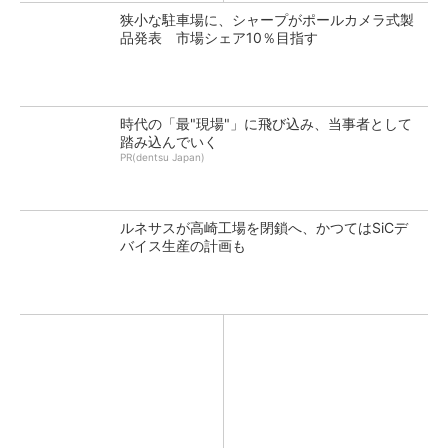
狭小な駐車場に、シャープがポールカメラ式製
品発表 市場シェア10％目指す
時代の「最"現場"」に飛び込み、当事者として
踏み込んでいく
PR(dentsu Japan)
ルネサスが高崎工場を閉鎖へ、かつてはSiCデ
バイス生産の計画も