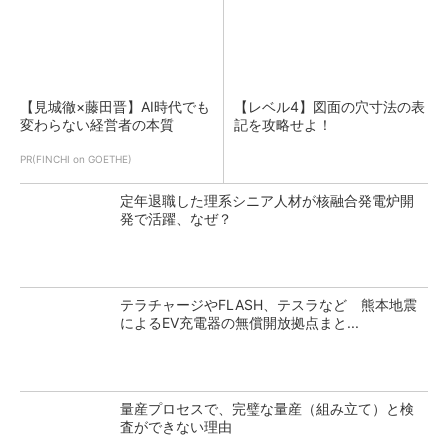
【見城徹×藤田晋】AI時代でも
【レベル4】図面の穴寸法の表
変わらない経営者の本質
記を攻略せよ！
PR(FINCHI on GOETHE)
定年退職した理系シニア人材が核融合発電炉開
発で活躍、なぜ？
テラチャージやFLASH、テスラなど 熊本地震
によるEV充電器の無償開放拠点まと...
量産プロセスで、完璧な量産（組み立て）と検
査ができない理由