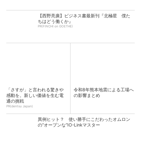
【西野亮廣】ビジネス書最新刊『北極星 僕た
ちはどう働くか』
PR(FINCHI on GOETHE)
「さすが」と言われる驚きや
令和8年熊本地震による工場へ
感動を。新しい価値を生む電
の影響まとめ
通の挑戦
PR(dentsu Japan)
異例ヒット？ 使い勝手にこだわったオムロン
の“オープンな”IO-Linkマスター