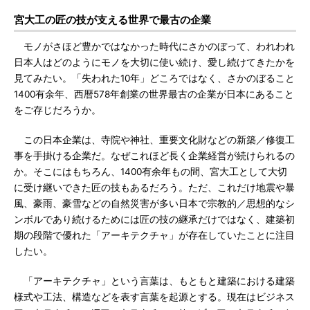
宮大工の匠の技が支える世界で最古の企業
モノがさほど豊かではなかった時代にさかのぼって、われわれ
日本人はどのようにモノを大切に使い続け、愛し続けてきたかを
見てみたい。「失われた10年」どころではなく、さかのぼること
1400有余年、西暦578年創業の世界最古の企業が日本にあること
をご存じだろうか。
この日本企業は、寺院や神社、重要文化財などの新築／修復工
事を手掛ける企業だ。なぜこれほど長く企業経営が続けられるの
か。そこにはもちろん、1400有余年もの間、宮大工として大切
に受け継いできた匠の技もあるだろう。ただ、これだけ地震や暴
風、豪雨、豪雪などの自然災害が多い日本で宗教的／思想的なシ
ンボルであり続けるためには匠の技の継承だけではなく、建築初
期の段階で優れた「アーキテクチャ」が存在していたことに注目
したい。
「アーキテクチャ」という言葉は、もともと建築における建築
様式や工法、構造などを表す言葉を起源とする。現在はビジネス