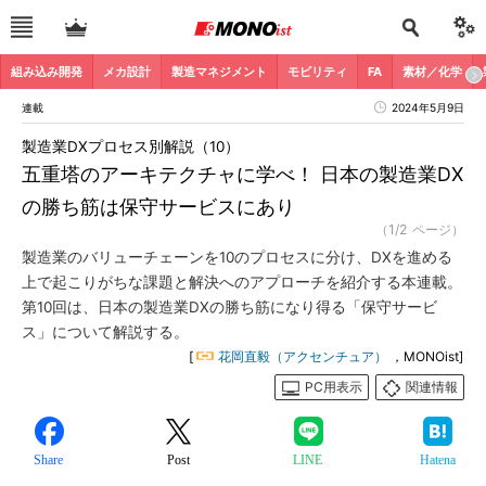
組み込み開発
メカ設計
製造マネジメント
モビリティ
FA
素材／化学
連載
2024年5月9日
製造業DXプロセス別解説（10）
五重塔のアーキテクチャに学べ！ 日本の製造業DX
の勝ち筋は保守サービスにあり
（1/2 ページ）
製造業のバリューチェーンを10のプロセスに分け、DXを進める
上で起こりがちな課題と解決へのアプローチを紹介する本連載。
第10回は、日本の製造業DXの勝ち筋になり得る「保守サービ
ス」について解説する。
[
花岡直毅（アクセンチュア）
，MONOist]
PC用表示
関連情報
Share
Post
LINE
Hatena