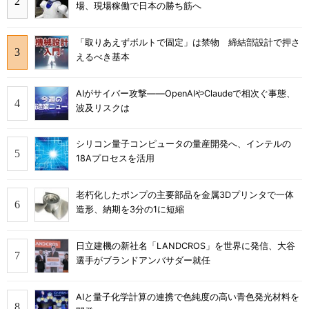
場、現場稼働で日本の勝ち筋へ
「取りあえずボルトで固定」は禁物 締結部設計で押さ
えるべき基本
AIがサイバー攻撃――OpenAIやClaudeで相次ぐ事態、
波及リスクは
シリコン量子コンピュータの量産開発へ、インテルの
18Aプロセスを活用
老朽化したポンプの主要部品を金属3Dプリンタで一体
造形、納期を3分の1に短縮
日立建機の新社名「LANDCROS」を世界に発信、大谷
選手がブランドアンバサダー就任
AIと量子化学計算の連携で色純度の高い青色発光材料を