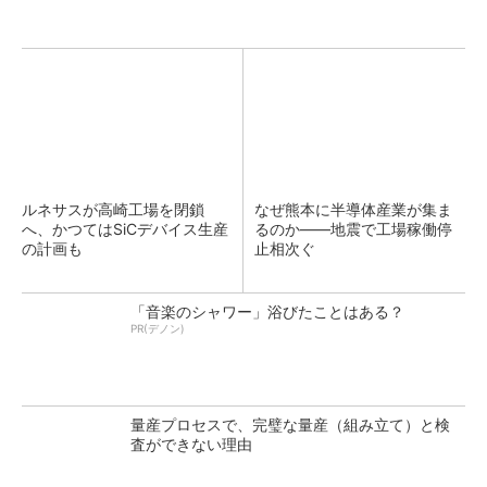
ルネサスが高崎工場を閉鎖
なぜ熊本に半導体産業が集ま
へ、かつてはSiCデバイス生産
るのか――地震で工場稼働停
の計画も
止相次ぐ
「音楽のシャワー」浴びたことはある？
PR(デノン)
量産プロセスで、完璧な量産（組み立て）と検
査ができない理由