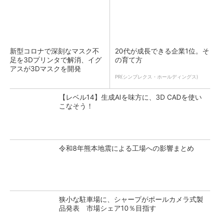
新型コロナで深刻なマスク不
20代が成長できる企業1位。そ
足を3Dプリンタで解消、イグ
の育て方
アスが3Dマスクを開発
PR(シンプレクス・ホールディングス)
【レベル14】生成AIを味方に、3D CADを使い
こなそう！
令和8年熊本地震による工場への影響まとめ
狭小な駐車場に、シャープがポールカメラ式製
品発表 市場シェア10％目指す