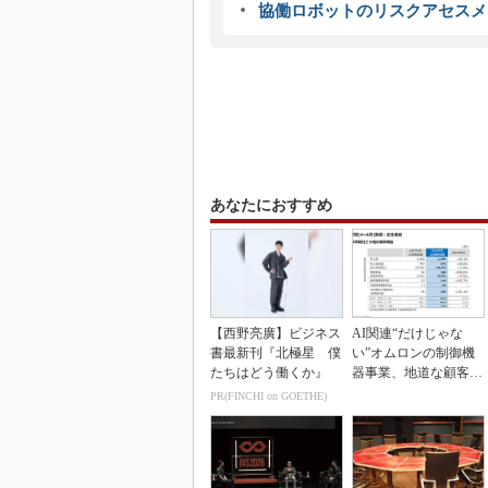
協働ロボットのリスクアセスメ
あなたにおすすめ
【西野亮廣】ビジネス
AI関連“だけじゃな
書最新刊『北極星 僕
い”オムロンの制御機
たちはどう働くか』
器事業、地道な顧客基
盤強化が結実
PR(FINCHI on GOETHE)