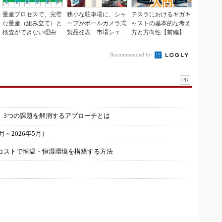
量産プロセスで、完璧
狭小な駐車場に、シャ
テスラにおけるギガキ
な量産（組み立て）と
ープがポールカメラ式
ャストの基本的な考え
検査ができない理由
製品発表 市場シェア
方と方向性【前編】
10％目指す
Recommended by
PR
」
 3つの課題を解消するアプローチとは
～2026年5月）
コストで恒温・恒湿環境を構築する方法