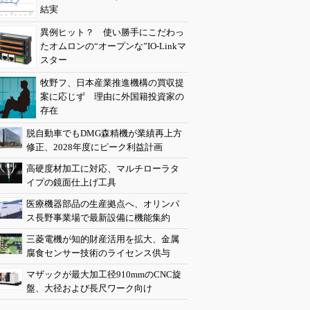
結実
異例ヒット？ 使い勝手にこだわっ
たオムロンの“オープンな”IO-Linkマ
スター
牧野フ、日本産業推進機構の買収提
案に応じず 理由に外国籍投資家の
存在
脱自動車でもDMG森精機が業績再上方
修正、2028年度にピーク利益計画
高硬度材加工に対応、マルチローラタ
イプの鏡面仕上げ工具
医療機器部品の生産拠点へ、オリンパ
ス長野事業場で最新設備に機能集約
三菱電機が知的財産活用を拡大、金属
腐食センサー技術のライセンス供与
マザックが最大加工径910mmのCNC旋
盤、大径および長尺ワーク向け