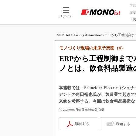
工
産
メディア
脱
つながる技術
AI×技術
MONOist
>
Factory Automation
>
ERPから工程制御ま
つながる工場
AI×設備
つながるサービ
Physical
モノづくり現場の未来予想図（4）
ERPから工程制御ま
ノとは、飲食料品製造
本連載では、Schneider Electr
デントの角田裕也氏が、製造業で起きて
来像を考察する。今回は飲食料品製造な
2024年05月08日 08時00分 公開
印刷する
通知する