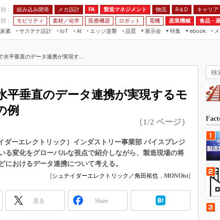
程別：
組み込み開発
メカ設計
製造マネジメント
物流
R＆D
キャリア
FA
業別：
モビリティ
素材／化学
医療機器
ロボット
電機
産業機械
食品・
炭素
サステナ設計
エッジ逆襲
品質
展示会
特集
メ
IoT
AI
ebook
伝承
組み込み開発
CEATEC
読者調査まとめ
編集後記
で水平垂直のデータ連携が実現す...
JIMTOF
保全
メカ設計
つながるクルマ
組込み/エッジ コンピューティング
ス
 AI
製造マネジメント
5G
展＆IoT/5Gソリューション展
VR／AR
FA
で水平垂直のデータ連携が実現するモ
IIFES
モビリティ
フィールドサービス
の例
国際ロボット展
素材／化学
FPGA
Fac
（1/2 ページ）
ジャパンモビリティショー
組み込み画像技術
TECHNO-FRONTIER
ic（シュナイダーエレクトリック）インダストリー事業部 バイスプレジ
組み込みモデリング
いる変化をグローバルな視点で紹介しながら、製造現場の将
人テク展
Windows Embedded
どにおけるデータ連携について考える。
スマート工場EXPO
[
シュナイダーエレクトリック／角田裕也
，
MONOist
]
車載ソフト開発
EdgeTech+
ISO26262
日本ものづくりワールド
見る
Share
無償設計ツール
AUTOMOTIVE WORLD