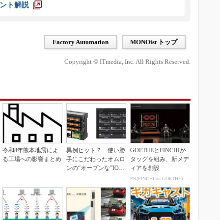
ント解説
Factory Automation
MONOist トップ
Copyright © ITmedia, Inc. All Rights Reserved.
令和8年熊本地震によ
異例ヒット？ 使い勝
GOETHEとFINCHIが
る工場への影響まとめ
手にこだわったオムロ
タッグを組み、新メデ
ンの“オープンな”IO-L
ィアを創設
inkマスター
PR(FINCHI on GOETHE)