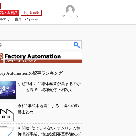
薬品・衣料品
中小製造業
マイページ
ルマガ
告知
Special
tory Automationの記事ランキング
なぜ熊本に半導体産業が集まるのか
――地震で工場稼働停止相次ぐ
令和8年熊本地震による工場への影
響まとめ
AI関連“だけじゃない”オムロンの制
御機器事業、地道な顧客基盤強化が