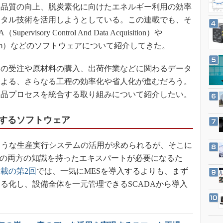
3Dプリンタ
品質の向上、脱炭素化に向けたエネルギー利用の効率
産業オープンネット展
デジタルツインとCAE
ジタル技術を活用しようとしている。この連載でも、そ
sory Control And Data Acquisition）や
S＆OP
tion System）などのソフトウェアについて紹介してきた。
インダストリー4.0
イノベーション
の受注や原材料の購入、出荷作業などに関わるデータ
製造業ビッグデータ
による、さらなる工程の効率化や省人化が進むだろう。
製品プロセスを統合する取り組みについて紹介したい。
メイドインジャパン
植物工場
するソフトウェア
知財マネジメント
海外生産
ような生産実行システムの活用が求められるが、そこに
chnology）の両方の知識を持ったエキスパートが必要になるた
グローバル設計・開発
載の第2回
では、一気にMESを導入するよりも、まず
制御セキュリティ
る化し、設備全体を一元管理できるSCADAから導入
新型コロナへの対応