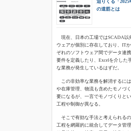
迫りくる「20
の道筋とは
現在、日本の工場ではSCADA以
ウェアが個別に存在しており、IT
ぞれのソフトウェア間でデータ連
要件を定義したり、Excelを介し
な業務が発生しているはずだ。
この非効率な業務を解消するには
や在庫管理、物流も含めたモノづ
要になるが、一言でモノづくりと
工程や制御が異なる。
そこで有効な手法と考えられるの
工程を網羅的に統合してデータ管