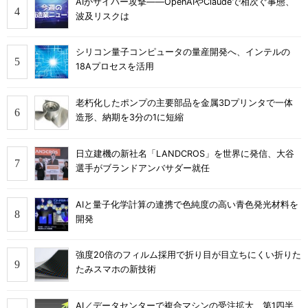
AIがサイバー攻撃――OpenAIやClaudeで相次ぐ事態、
波及リスクは
シリコン量子コンピュータの量産開発へ、インテルの
18Aプロセスを活用
老朽化したポンプの主要部品を金属3Dプリンタで一体
造形、納期を3分の1に短縮
日立建機の新社名「LANDCROS」を世界に発信、大谷
選手がブランドアンバサダー就任
AIと量子化学計算の連携で色純度の高い青色発光材料を
開発
強度20倍のフィルム採用で折り目が目立ちにくい折りた
たみスマホの新技術
AI／データセンターで複合マシンの受注拡大、第1四半