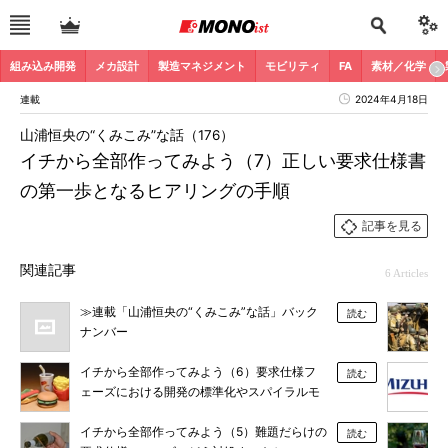
組み込み開発
メカ設計
製造マネジメント
モビリティ
FA
素材／化学
連載
2024年4月18日
山浦恒央の“くみこみ”な話（176）
イチから全部作ってみよう（7）正しい要求仕様書
の第一歩となるヒアリングの手順
記事を見る
関連記事
6 Articles
≫連載「山浦恒央の“くみこみ”な話」バック
読む
ナンバー
イチから全部作ってみよう（6）要求仕様フ
読む
ェーズにおける開発の標準化やスパイラルモ
デルの有効性
イチから全部作ってみよう（5）難題だらけの
読む