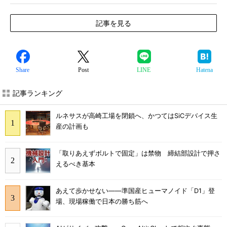
記事を見る
Share
Post
LINE
Hatena
記事ランキング
ルネサスが高崎工場を閉鎖へ、かつてはSiCデバイス生
産の計画も
「取りあえずボルトで固定」は禁物 締結部設計で押さ
えるべき基本
あえて歩かせない――準国産ヒューマノイド「D1」登
場、現場稼働で日本の勝ち筋へ