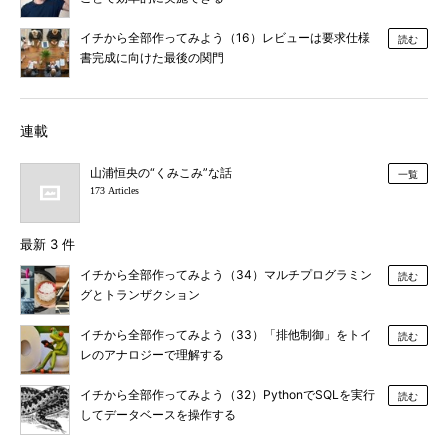
イチから全部作ってみよう（16）レビューは要求仕様
読む
書完成に向けた最後の関門
連載
山浦恒央の“くみこみ”な話
一覧
173 Articles
最新 3 件
イチから全部作ってみよう（34）マルチプログラミン
読む
グとトランザクション
イチから全部作ってみよう（33）「排他制御」をトイ
読む
レのアナロジーで理解する
イチから全部作ってみよう（32）PythonでSQLを実行
読む
してデータベースを操作する