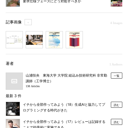
要求仕様フェーズにどう対処すべきか
記事画像
＋
4 Images
1
2
3
4
著者
1 Authors
山浦恒央 東海大学 大学院 組込み技術研究科 非常勤
一覧
講師（工学博士）
138 Articles
最新 3 件
イチから全部作ってみよう（18）生成AIと協力してプ
読む
ログラミングする時代がきた
イチから全部作ってみよう（17）レビューは記録する
読む
ことで効率的に実施できる