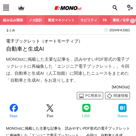
組み込み開発
メカ設計
製造マネジメント
モビリティ
FA
素材／化学
まとめ
2024年4月8日
電子ブックレット（オートモーティブ）
自動車と生成AI
MONOistに掲載した主要な記事を、読みやすいPDF形式の電子ブ
ックレットに再編集した「エンジニア電子ブックレット」。今回
は、自動車と生成AI（人工知能）に関連したニュースをまとめた
「自動車と生成AI」をお送りします。
[MONOist]
PC用表示
関連情報
Share
Post
LINE
Hatena
MONOistに掲載した主要な記事を、読みやすいPDF形式の電子ブックレット
に再編集した「エンジニア電子ブックレット」。今回は、自動車と生成