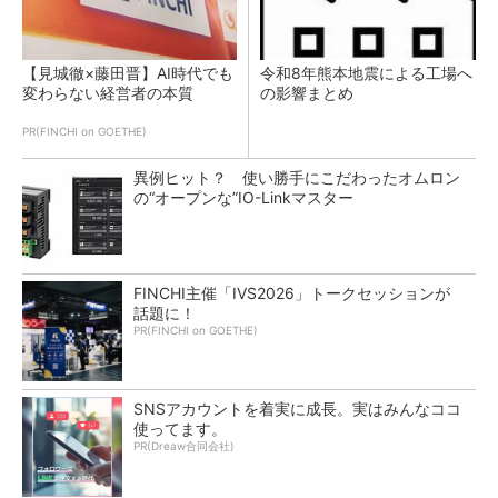
【見城徹×藤田晋】AI時代でも
令和8年熊本地震による工場へ
変わらない経営者の本質
の影響まとめ
PR(FINCHI on GOETHE)
異例ヒット？ 使い勝手にこだわったオムロン
の“オープンな”IO-Linkマスター
FINCHI主催「IVS2026」トークセッションが
話題に！
PR(FINCHI on GOETHE)
SNSアカウントを着実に成長。実はみんなココ
使ってます。
PR(Dreaw合同会社)