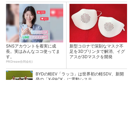
SNSアカウントを着実に成
新型コロナで深刻なマスク不
長。実はみんなココ使ってま
足を3Dプリンタで解消、イグ
す。
アスが3Dマスクを開発
PR(Dreaw合同会社)
BYDの軽EV「ラッコ」は世界初の軽SDV、新開
発の「X-PACK」に電動システ...
ペロブスカイト太陽電池の量産に有効なイン
ク、従来比で1.5倍の性能向上