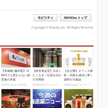
モビリティ
MONOist トップ
Copyright © ITmedia, Inc. All Rights Reserved.
【見城徹×藤田晋】AI
【経営者必見】出社し
【全公開】オフィス移
時代でも変わらない経
たくなる！社員を活か
転・内装を成功に導く
営者の本質
す空間術
資料が大集結
PR(FINCHI on GOETHE)
PR(株式会社アルファーテクノ)
PR(株式会社アルファーテクノ)