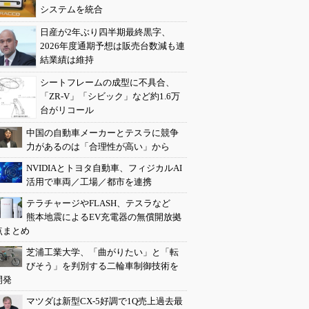
システムを統合
日産が2年ぶり四半期最終黒字、
2026年度通期予想は販売台数減も連
結業績は維持
シートフレームの成型に不具合、
「ZR-V」「シビック」など約1.6万
台がリコール
中国の自動車メーカーとテスラに競争
力があるのは「合理性が高い」から
NVIDIAとトヨタ自動車、フィジカルAI
活用で車両／工場／都市を連携
テラチャージやFLASH、テスラなど
熊本地震によるEV充電器の無償開放拠
点まとめ
芝浦工業大学、「曲がりたい」と「転
びそう」を判別する二輪車制御技術を
開発
マツダは新型CX-5好調で1Q売上過去最