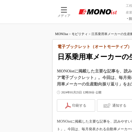
工
産
メディア
脱
つながる技術
AI×技術
MONOist
>
モビリティ
>
日系乗用車メーカーの生産動
つながる工場
AI×設備
つながるサービ
Physical
電子ブックレット（オートモーティブ）
日系乗用車メーカーの
MONOistに掲載した主要な記事を、
ア電子ブックレット」。今回は、毎月発
用車メーカーの生産動向振り返り」をお
2024年01月25日 12時30分 公開
印刷する
通知する
MONOistに掲載した主要な記事を、読みや
ト」。今回は、毎月発表される自動車メーカー