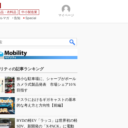
薬品・衣料品
中小製造業
マイページ
ルマガ
告知
Special
リティの記事ランキング
狭小な駐車場に、シャープがポール
カメラ式製品発表 市場シェア10％
目指す
テスラにおけるギガキャストの基本
的な考え方と方向性【前編】
BYDの軽EV「ラッコ」は世界初の軽
SDV、新開発の「X-PACK」に電動