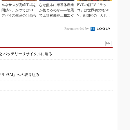
ルネサスが高崎工場を
なぜ熊本に半導体産業
BYDの軽EV「ラッ
閉鎖へ、かつてはSiC
が集まるのか――地震
コ」は世界初の軽SD
デバイス生産の計画も
で工場稼働停止相次ぐ
V、新開発の「X-PAC
K」に電動システ...
Recommended by
PR
造とバッテリーリサイクルに迫る
「生成AI」への取り組み