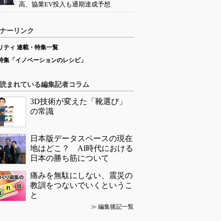
高、協業EV投入も通期達成予想
ナーリンク
リティ 連載・特集一覧
特集「イノベーションのレシピ」
読まれている編集記者コラム
3D技術が変えた「靴選び」
の常識
日本版データスペースの現在
地はどこ？ AI時代における
日本の勝ち筋について
痛みを無駄にしない、震災の
教訓をつないでいくというこ
と
≫
編集後記一覧