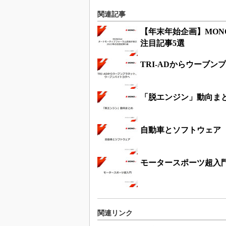
関連記事
【年末年始企画】MONO
注目記事5選
TRI-ADからウーブ
「脱エンジン」動向ま
自動車とソフトウェア
モータースポーツ超入
関連リンク