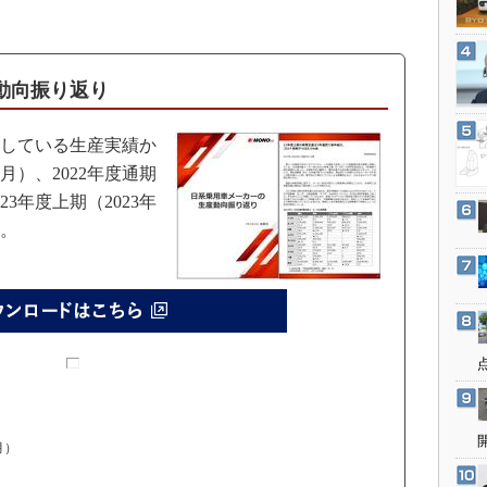
3Dプリンタ
産業オープンネット展
デジタルツインとCAE
S＆OP
動向振り返り
インダストリー4.0
イノベーション
している生産実績か
9月）、2022年度通期
製造業ビッグデータ
023年度上期（2023年
メイドインジャパン
す。
植物工場
知財マネジメント
海外生産
グローバル設計・開発
制御セキュリティ
新型コロナへの対応
月）