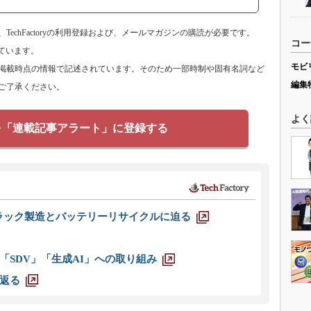
echFactoryの利用登録および、メールマガジンの購読が必要です。
コー
ています。
モビ
掲載時点の情報で記述されています。そのため一部時制や固有名詞など
編集
ご了承ください。
よく
を「連載記事アラート」に登録する
ラック製造とバッテリーリサイクルに迫る
「SDV」「生成AI」への取り組み
返る