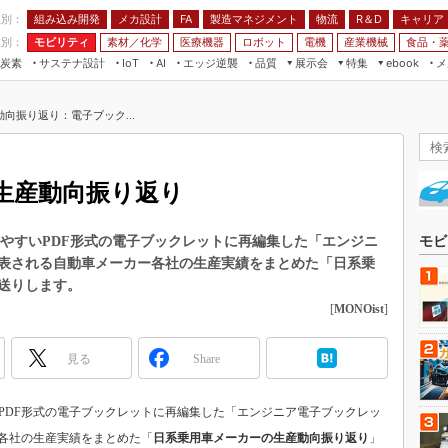
程別：
組み込み開発
メカ設計
製造マネジメント
物流
R＆D
キャリア
FA
業別：
モビリティ
素材／化学
医療機器
ロボット
電機
産業機械
食品・
炭素
サステナ設計
エッジ逆襲
品質
展示会
特集
メ
IoT
AI
ebook
伝承
組み込み開発
CEATEC
読者調査まとめ
編集後記
向振り返り：電子ブック...
JIMTOF
保全
メカ設計
つながるクルマ
組込み/エッジ コンピューティング
ス
 AI
製造マネジメント
5G
展＆IoT/5Gソリューション展
VR／AR
FA
生産動向振り返り
IIFES
モビリティ
フィールドサービス
国際ロボット展
素材／化学
FPGA
読みやすいPDF形式の電子ブックレットに再編集した「エンジニ
モビ
ジャパンモビリティショー
表される自動車メーカー各社の生産実績をまとめた「日系乗
組み込み画像技術
TECHNO-FRONTIER
送りします。
組み込みモデリング
[
MONOist
]
人テク展
Windows Embedded
スマート工場EXPO
見る
Share
車載ソフト開発
EdgeTech+
ISO26262
日本ものづくりワールド
すいPDF形式の電子ブックレットに再編集した「エンジニア電子ブックレッ
無償設計ツール
AUTOMOTIVE WORLD
各社の生産実績をまとめた「
日系乗用車メーカーの生産動向振り返り
」