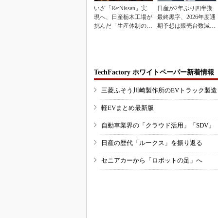
いざ「Re:Nissan」実
日産が2年ぶり四半期
現へ、日産栃木工場が
最終黒字、2026年度通
挑んだ「生産体制の比
期予想は販売台数減も
例化」
連結業績は維持
TechFactory ホワイトペーパー新着情報
三菱ふそう川崎製作所のEVトラック製
軽EVまとめ最新版
自動車業界の「クラウド活用」「SDV」
日産の歴代「ルークス」を振り返る
セニアカーから「ロボットの足」へ