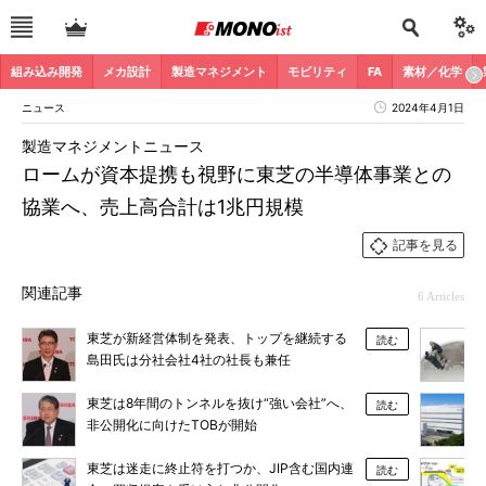
組み込み開発
メカ設計
製造マネジメント
モビリティ
FA
素材／化学
ニュース
2024年4月1日
製造マネジメントニュース
ロームが資本提携も視野に東芝の半導体事業との
協業へ、売上高合計は1兆円規模
記事を見る
関連記事
6 Articles
東芝が新経営体制を発表、トップを継続する
読む
島田氏は分社会社4社の社長も兼任
東芝は8年間のトンネルを抜け“強い会社”へ、
読む
非公開化に向けたTOBが開始
東芝は迷走に終止符を打つか、JIP含む国内連
読む