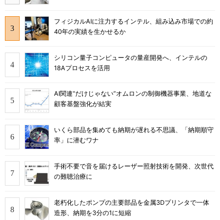
フィジカルAIに注力するインテル、組み込み市場での約
40年の実績を生かせるか
シリコン量子コンピュータの量産開発へ、インテルの
18Aプロセスを活用
AI関連“だけじゃない”オムロンの制御機器事業、地道な
顧客基盤強化が結実
いくら部品を集めても納期が遅れる不思議、「納期順守
率」に潜むワナ
手術不要で音を届けるレーザー照射技術を開発、次世代
の難聴治療に
老朽化したポンプの主要部品を金属3Dプリンタで一体
造形、納期を3分の1に短縮