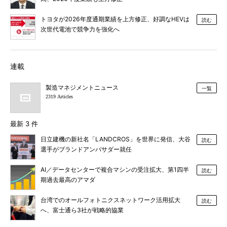
トヨタが2026年度通期業績を上方修正、好調なHEVは
読む
次世代電池で競争力を強化へ
連載
製造マネジメントニュース
一覧
2319 Articles
最新 3 件
日立建機の新社名「LANDCROS」を世界に発信、大谷
読む
選手がブランドアンバサダー就任
AI／データセンターで複合マシンの受注拡大、第1四半
読む
期過去最高のアマダ
台湾でのオールフォトニクスネットワーク活用拡大
読む
へ、富士通ら3社が戦略的協業