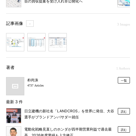
合の買収提案を受け入れ非公開化へ
記事画像
＋
3 Images
1
2
3
著者
1 Authors
朴尚洙
一覧
4737 Articles
最新 3 件
日立建機の新社名「LANDCROS」を世界に発信、大谷
読む
選手がブランドアンバサダー就任
電動化戦略見直しのホンダが四半期営業利益で過去最
読む
高、2026年度業績も上方修正