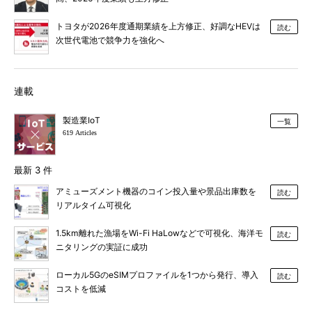
トヨタが2026年度通期業績を上方修正、好調なHEVは
読む
次世代電池で競争力を強化へ
連載
製造業IoT
一覧
619 Articles
最新 3 件
アミューズメント機器のコイン投入量や景品出庫数を
読む
リアルタイム可視化
1.5km離れた漁場をWi-Fi HaLowなどで可視化、海洋モ
読む
ニタリングの実証に成功
ローカル5GのeSIMプロファイルを1つから発行、導入
読む
コストを低減