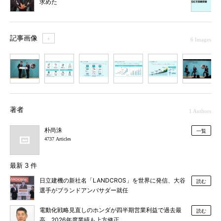
求めた
記事画像
＋
6 Images
1
2
3
4
5
6
著者
1 Authors
朴尚洙
一覧
4737 Articles
最新 3 件
日立建機の新社名「LANDCROS」を世界に発信、大谷
読む
選手がブランドアンバサダー就任
電動化戦略見直しのホンダが四半期営業利益で過去最
読む
高、2026年度業績も上方修正