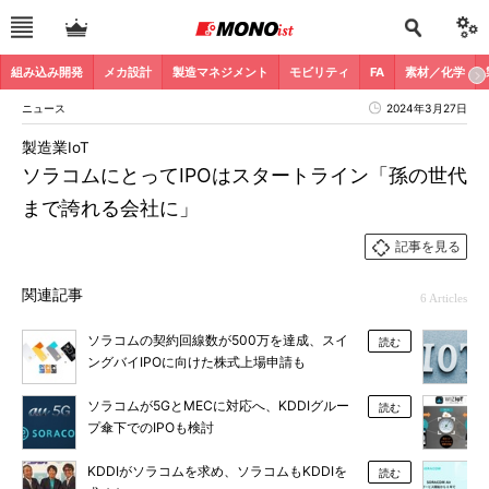
組み込み開発
メカ設計
製造マネジメント
モビリティ
FA
素材／化学
ニュース
2024年3月27日
製造業IoT
ソラコムにとってIPOはスタートライン「孫の世代
まで誇れる会社に」
記事を見る
関連記事
6 Articles
ソラコムの契約回線数が500万を達成、スイ
読む
ングバイIPOに向けた株式上場申請も
ソラコムが5GとMECに対応へ、KDDIグルー
読む
プ傘下でのIPOも検討
KDDIがソラコムを求め、ソラコムもKDDIを
読む