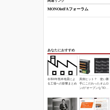
関連リンク
MONOistFAフォーラム
あなたにおすすめ
令和8年熊本地震によ
異例ヒット？ 使い勝
る工場への影響まとめ
手にこだわったオムロ
ンの“オープンな”IO-L
inkマスター