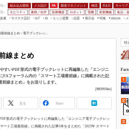
程別：
組み込み開発
メカ設計
製造マネジメント
物流
R＆D
キャリア
FA
業別：
モビリティ
素材／化学
医療機器
ロボット
電機
産業機械
食品・
炭素
サステナ設計
エッジ逆襲
品質
展示会
特集
メ
IoT
AI
ebook
伝承
組み込み開発
CEATEC
読者調査まとめ
編集後記
工場最前線まとめ：電子ブックレッ...
JIMTOF
保全
メカ設計
つながるクルマ
組込み/エッジ コンピューティング
ス
 AI
製造マネジメント
5G
展＆IoT/5Gソリューション展
VR／AR
FA
最前線まとめ
IIFES
モビリティ
フィールドサービス
国際ロボット展
素材／化学
FPGA
読みやすいPDF形式の電子ブックレットに再編集した「エンジニ
Fac
ジャパンモビリティショー
年にFAフォーラム内の「スマート工場最前線」に掲載された記
組み込み画像技術
TECHNO-FRONTIER
場最前線まとめ」をお送りします。
組み込みモデリング
[
MONOist
]
人テク展
Windows Embedded
スマート工場EXPO
見る
Share
車載ソフト開発
EdgeTech+
ISO26262
日本ものづくりワールド
すいPDF形式の電子ブックレットに再編集した「エンジニア電子ブックレッ
無償設計ツール
AUTOMOTIVE WORLD
スマート工場最前線」に掲載された記事5本をまとめた「2023年 スマート