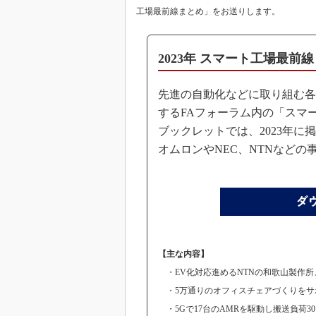
工場最前線まとめ」をお送りします。
2023年 スマート工場最前
先進の自動化などに取り組む各
するFAフォーラム内の「スマ
ブックレットでは、2023年に
オムロンやNEC、NTNなどの
【主な内容】
・EV化対応進めるNTNの和歌山製作所、
・5万通りのオフィスチェアづくりをサ
・5Gで17台のAMRを駆動し搬送負荷3