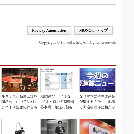
Factory Automation
MONOist トップ
Copyright © ITmedia, Inc. All Rights Reserved.
ルネサスが高崎工場を
AI関連“だけじゃな
なぜ熊本に半導体産業
閉鎖へ、かつてはSiC
い”オムロンの制御機
が集まるのか――地震
デバイス生産の計画も
器事業、地道な顧客基
で工場稼働停止相次ぐ
盤強化が結実