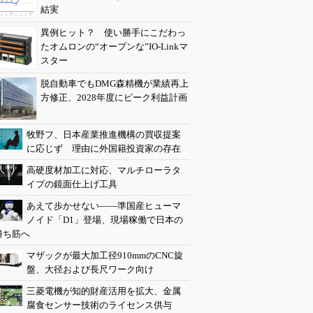
結実
異例ヒット？ 使い勝手にこだわっ
たオムロンの“オープンな”IO-Linkマ
スター
脱自動車でもDMG森精機が業績再上
方修正、2028年度にピーク利益計画
牧野フ、日本産業推進機構の買収提案
に応じず 理由に外国籍投資家の存在
高硬度材加工に対応、マルチローラタ
イプの鏡面仕上げ工具
あえて歩かせない――準国産ヒューマ
ノイド「D1」登場、現場稼働で日本の
勝ち筋へ
マザックが最大加工径910mmのCNC旋
盤、大径および長尺ワーク向け
三菱電機が知的財産活用を拡大、金属
腐食センサー技術のライセンス供与