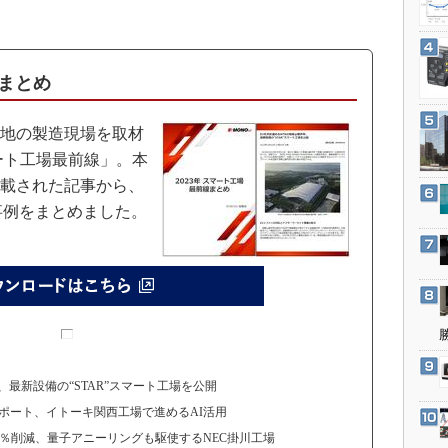
3Dプリンタ
産業オープンネット展
デジタルツインとCAE
S＆OP
線まとめ
インダストリー4.0
イノベーション
地の製造現場を取材
ート工場最前線」。本
製造業ビッグデータ
掲載された記事から、
メイドインジャパン
事例をまとめました。
植物工場
知財マネジメント
海外生産
グローバル設計・開発
制御セキュリティ
新型コロナへの対応
最新設備の“STAR”スマート工場を公開
ポート、イトーキ関西工場で進めるAI活用
0％削減、量子アニーリングも駆使するNEC掛川工場