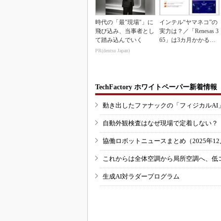
時代の「最"現場"」に
インテル“ヤマネコ”の
飛び込み、当事者とし
実力は？／「Renesas 3
て踏み込んでいく
65」は3カ月かかる作
業が1...
PR(dentsu Japan)
TechFactory ホワイトペーパー新着情報
動き出したファナックの「フィジカルAI
自動外観検査はなぜ現場で定着しない？
協働ロボットニュースまとめ（2025年12月
これからは全体空調から局所空調へ、低
生成AI対ラダープログラム