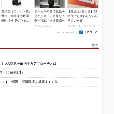
自律走行ロボット第2
チームが本音で意見を
【見城徹×藤田晋】AI
世代 連続稼働時間3.
交わし合い、多様な人
時代でも変わらない経
6倍、他社製品との連
財が挑戦できる組織へ
営者の本質
携も可能
PR(dentsu Japan)
PR(FINCHI on GOETHE)
Recommended by
PR
」
 3つの課題を解消するアプローチとは
～2026年5月）
コストで恒温・恒湿環境を構築する方法