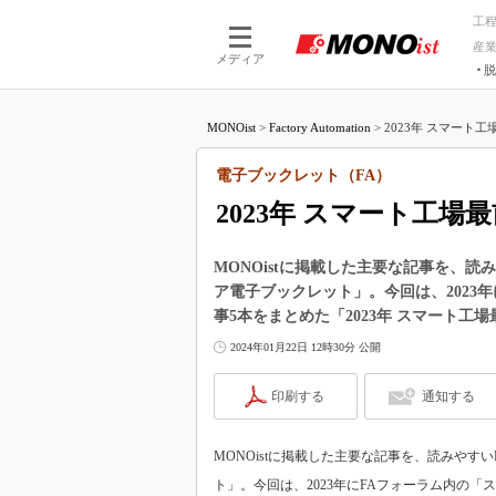
工
産
メディア
脱
つながる技術
AI×技術
MONOist
>
Factory Automation
>
2023年 スマート
つながる工場
AI×設備
つながるサービ
Physical
電子ブックレット（FA）
2023年 スマート工場
MONOistに掲載した主要な記事を、
ア電子ブックレット」。今回は、2023
事5本をまとめた「2023年 スマート工
2024年01月22日 12時30分 公開
印刷する
通知する
MONOistに掲載した主要な記事を、読みや
ト」。今回は、2023年にFAフォーラム内の「