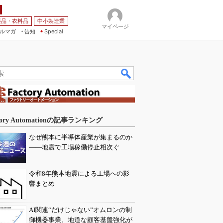
薬品・衣料品
中小製造業
マイページ
ルマガ
告知
Special
tory Automationの記事ランキング
なぜ熊本に半導体産業が集まるのか
――地震で工場稼働停止相次ぐ
令和8年熊本地震による工場への影
響まとめ
AI関連“だけじゃない”オムロンの制
御機器事業、地道な顧客基盤強化が