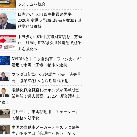
システムを統合
日産が2年ぶり四半期最終黒字、
2026年度通期予想は販売台数減も連
結業績は維持
トヨタが2026年度通期業績を上方修
正、好調なHEVは次世代電池で競争
力を強化へ
NVIDIAとトヨタ自動車、フィジカルAI
活用で車両／工場／都市を連携
マツダは新型CX-5好調で1Q売上過去最
高、協業EV投入も通期達成予想
電動化戦略見直しのホンダが四半期営
業利益で過去最高、2026年度業績も上
方修正
商船三井、車両移動用「スケーター」
で業務を効率化
中国の自動車メーカーとテスラに競争
力があるのは「合理性が高い」から