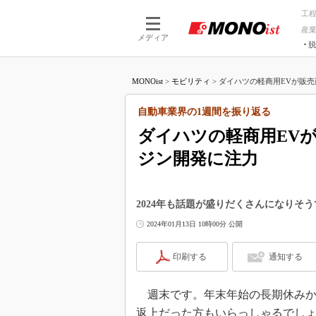
工
産
メディア
脱
つながる技術
AI×技術
MONOist
>
モビリティ
>
ダイハツの軽商用EVが販売
つながる工場
AI×設備
つながるサービ
Physical
自動車業界の1週間を振り返る
ダイハツの軽商用EV
ジン開発に注力
2024年も話題が盛りだくさんになりそ
2024年01月13日 10時00分 公開
印刷する
通知する
週末です。年末年始の長期休みか
返上だった方もいらっしゃるでし