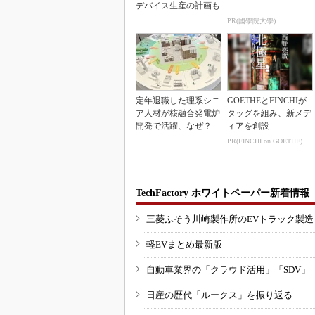
デバイス生産の計画も
PR(國學院大學)
定年退職した理系シニ
GOETHEとFINCHIが
ア人材が核融合発電炉
タッグを組み、新メデ
開発で活躍、なぜ？
ィアを創設
PR(FINCHI on GOETHE)
TechFactory ホワイトペーパー新着情報
三菱ふそう川崎製作所のEVトラック製
軽EVまとめ最新版
自動車業界の「クラウド活用」「SDV」
日産の歴代「ルークス」を振り返る