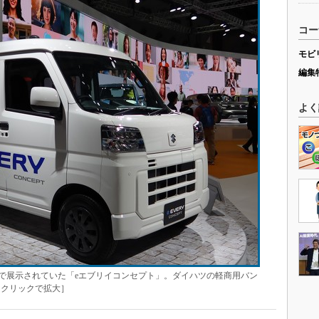
コー
モビ
編集
よく
で展示されていた「eエブリイコンセプト」。ダイハツの軽商用バン
［クリックで拡大］