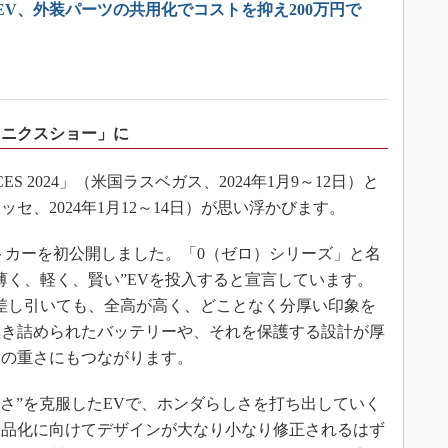
EV、外装パーツの共用化でコストを抑え200万円で
ロニクスショー」に
 2024」（米国ラスベガス、2024年1月9～12日）と
ッセ、2024年1月12～14日）が思い浮かびます。
トカーを初公開しました。「0（ゼロ）シリーズ」と名
薄く、軽く、賢い”EVを投入すると宣言しています。
を差し引いても、全高が高く、どことなく分厚い印象を
敷き詰められたバッテリーや、それを保護する設計が厚
両の重さにもつながります。
さ”を克服したEVで、ホンダらしさを打ち出していく
製品化に向けてデザインが大なり小なり修正されるはず