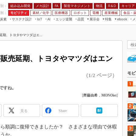
程別：
組み込み開発
メカ設計
製造マネジメント
物流
R＆D
キャリア
FA
業別：
モビリティ
素材／化学
医療機器
ロボット
電機
産業機械
食品・
炭素
サステナ設計
エッジ逆襲
品質
展示会
特集
メ
IoT
AI
ebook
伝承
組み込み開発
CEATEC
読者調査まとめ
編集後記
延期、トヨタやマツダはエ...
JIMTOF
保全
メカ設計
つながるクルマ
組込み/エッジ コンピューティング
ス
 AI
製造マネジメント
5G
展＆IoT/5Gソリューション展
VR／AR
FA
が販売延期、トヨタやマツダはエン
IIFES
モビリティ
フィールドサービス
国際ロボット展
素材／化学
FPGA
モビ
（1/2 ページ）
ジャパンモビリティショー
組み込み画像技術
TECHNO-FRONTIER
うですね。
組み込みモデリング
[
齊藤由希
，
MONOist
]
人テク展
Windows Embedded
スマート工場EXPO
車載ソフト開発
見る
Share
EdgeTech+
ISO26262
日本ものづくりワールド
ら順調に復帰できましたか？ さまざまな理由で休暇
無償設計ツール
AUTOMOTIVE WORLD
ょうか。