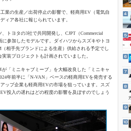
3Dプリンタ
産業オープンネット展
デジタルツインとCAE
ツ工業の生産／出荷停止の影響で、軽商用EV（電気自
メディア各社に報じられています。
S＆OP
インダストリー4.0
ヨタの3社で共同開発し、CJPT（Commercial
イノベーション
ologies）が企画に参加したモデルです。ダイハツからスズキやトヨ
製造業ビッグデータ
EM（相手先ブランドによる生産）供給される予定でし
会実装プロジェクトも計画されていました。
メイドインジャパン
植物工場
車が「ミニキャブミーブ」を大幅改良した「ミニキャ
知財マネジメント
024年前半に「N-VAN」ベースの軽商用EVを発売する
海外生産
アップ企業も軽商用EVの市場を狙っています。スズ
EV投入の遅れはどの程度の影響を及ぼすのでしょう
グローバル設計・開発
制御セキュリティ
新型コロナへの対応