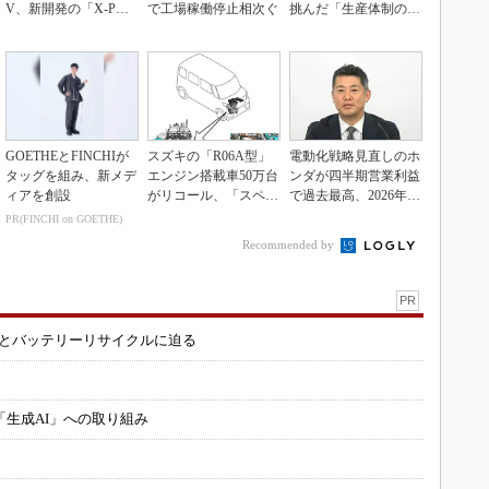
V、新開発の「X-PAC
で工場稼働停止相次ぐ
挑んだ「生産体制の比
K」に電動システ...
例化」
GOETHEとFINCHIが
スズキの「R06A型」
電動化戦略見直しのホ
タッグを組み、新メデ
エンジン搭載車50万台
ンダが四半期営業利益
ィアを創設
がリコール、「スペー
で過去最高、2026年度
シア」など
業績も上方修正
PR(FINCHI on GOETHE)
Recommended by
PR
造とバッテリーリサイクルに迫る
「生成AI」への取り組み