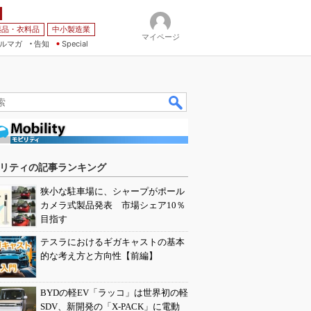
薬品・衣料品
中小製造業
マイページ
ルマガ
告知
Special
リティの記事ランキング
狭小な駐車場に、シャープがポール
カメラ式製品発表 市場シェア10％
目指す
テスラにおけるギガキャストの基本
的な考え方と方向性【前編】
BYDの軽EV「ラッコ」は世界初の軽
SDV、新開発の「X-PACK」に電動