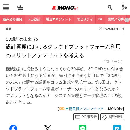
組み込み開発
メカ設計
製造マネジメント
モビリティ
FA
素材／化学
連載
2024年1月10日
3D設計の未来（5）
設計開発におけるクラウドプラットフォーム利用
のメリット／デメリットを考える
（1/3 ページ）
機械設計に携わるようになってから30年超、3D CADとの付き合
いも20年以上になる筆者が、毎回さまざまな切り口で「3D設計
の未来」に関する話題をコラム形式で発信する。第5回は、クラ
ウドプラットフォーム環境がユーザーのメリットとなるのか？
デメリットとなるのか？ システム管理とデータ管理の2つの視
点から考える。
[
土橋美博／プレマテック
，MONOist]
PC用表示
関連情報