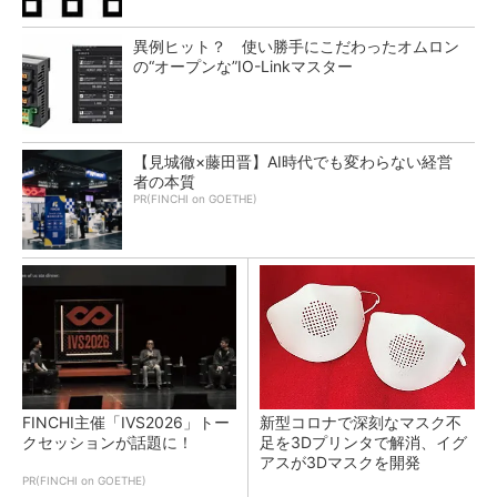
異例ヒット？ 使い勝手にこだわったオムロン
の“オープンな”IO-Linkマスター
【見城徹×藤田晋】AI時代でも変わらない経営
者の本質
PR(FINCHI on GOETHE)
FINCHI主催「IVS2026」トー
新型コロナで深刻なマスク不
クセッションが話題に！
足を3Dプリンタで解消、イグ
アスが3Dマスクを開発
PR(FINCHI on GOETHE)