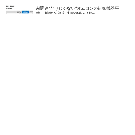
AI関連“だけじゃない”オムロンの制御機器事
業、地道な顧客基盤強化が結実
【レベル14】生成AIを味方に、3D CADを使い
こなそう！
「取りあえずボルトで固定」は禁物 締結部設
計で押さえるべき基本