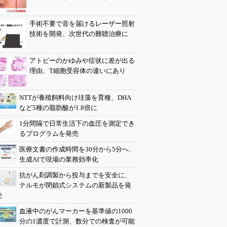
手術不要で音を届けるレーザー照射
技術を開発、次世代の難聴治療に
アトピーのかゆみや症状に差が出る
理由、T細胞受容体の違いにあり
NTTが養殖飼料向け珪藻を育種、DHA
など5種の脂肪酸が1.8倍に
1分間隔で日常生活下の血圧を測定でき
るプログラムを発売
医療文書の作成時間を30分から5分へ、
生成AIで現場の業務効率化
抗がん剤調製から投与までを安全に、
テルモが閉鎖式システムの新製品を発
売
血液中のがんマーカーを基準値の1000
分の1濃度で計測、数分での検査が可能