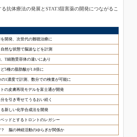
する抗体療法の発展とSTAT3阻害薬の開発につながるこ
術を開発、次世代の難聴治療に
 自然な状態で脳波などを計測
、T細胞受容体の違いにあり
ど5種の脂肪酸が1.8倍に
分の1濃度で計測、数分での検査が可能に
ヒトの皮膚再現モデルを富士通が開発
水分を引き寄せてうるおい続く
きる新しい化学合成法を開発
トベッドとするトロントのレガシー
ぜ？ 脳の神経活動のゆらぎが関係か