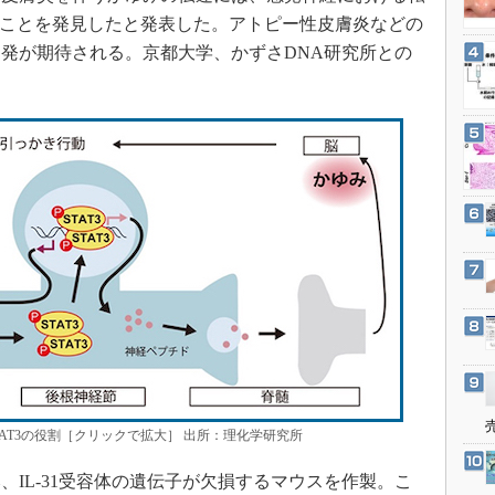
3Dプリンタ
産業オープンネット展
あることを発見したと発表した。アトピー性皮膚炎などの
デジタルツインとCAE
発が期待される。京都大学、かずさDNA研究所との
S＆OP
インダストリー4.0
イノベーション
製造業ビッグデータ
メイドインジャパン
植物工場
知財マネジメント
海外生産
グローバル設計・開発
制御セキュリティ
新型コロナへの対応
AT3の役割［クリックで拡大］ 出所：理化学研究所
IL-31受容体の遺伝子が欠損するマウスを作製。こ