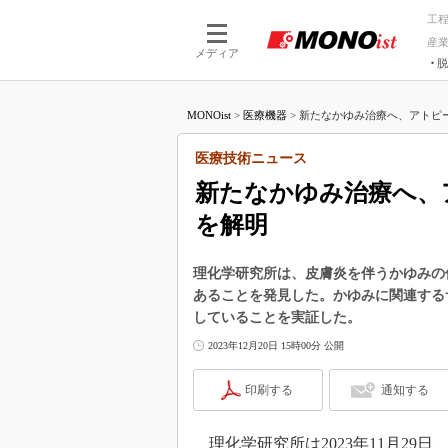
工
産
メディア
脱
つながる技術
AI×技術
MONOist
>
医療機器
>
新たなかゆみ治療へ、アトピー
つながる工場
AI×設備
つながるサービ
Physical
医療技術ニュース
新たなかゆみ治療へ、
を解明
理化学研究所は、皮膚炎を伴うかゆみの伝
あることを発見した。かゆみに関連するサ
していることを実証した。
2023年12月20日 15時00分 公開
印刷する
通知する
理化学研究所は2023年11月29