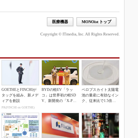
医療機器
MONOist トップ
Copyright © ITmedia, Inc. All Rights Reserved.
GOETHEとFINCHIが
BYDの軽EV「ラッ
ペロブスカイト太陽電
タッグを組み、新メデ
コ」は世界初の軽SD
池の量産に有効なイン
ィアを創設
V、新開発の「X-PAC
ク、従来比で1.5倍の
K」に電動システ...
性能向上
PR(FINCHI on GOETHE)