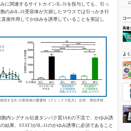
に関連するサイトカインIL-31を投与しても、引っ
のみIL-31受容体が欠損したマウスでは引っかき行
コー
経に直接作用してかゆみを誘導していることを実証し
高速
よく
に発現するIL-31受容体の重要性［クリックで拡大］ 出所：理化学研
細胞内シグナル伝達タンパク質JAKの下流で、かゆみ誘
結果、STAT3がIL-31のかゆみ誘導に必須であること