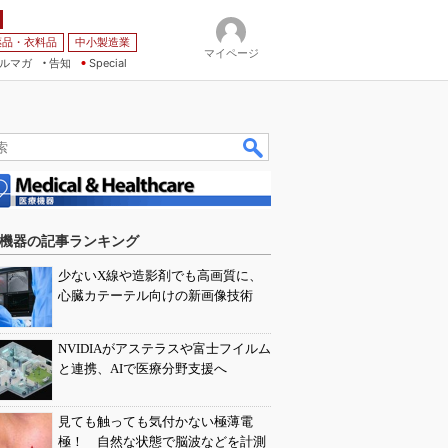
薬品・衣料品
中小製造業
マイページ
ルマガ
告知
Special
機器の記事ランキング
少ないX線や造影剤でも高画質に、
心臓カテーテル向けの新画像技術
NVIDIAがアステラスや富士フイルム
と連携、AIで医療分野支援へ
見ても触っても気付かない極薄電
極！ 自然な状態で脳波などを計測