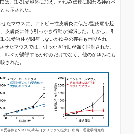
T3は、IL-31受容体に加え、かゆみ伝達に関わる神経ペ
ことも示された。
損させたマウスに、アトピー性皮膚炎に似た2型炎症を起
ろ、皮膚炎に伴う引っかき行動が減弱した。しかし、引
L-31受容体が関与しないかゆみの存在も示唆され
欠損させたマウスでは、引っかき行動が強く抑制された。
は、IL-31が誘導するかゆみだけでなく、他のかゆみにも
示唆された。
31受容体とSTAT3の寄与［クリックで拡大］ 出所：理化学研究所