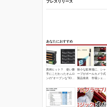
プレスリリース
あなたにおすすめ
異例ヒット？ 使い勝
狭小な駐車場に、シャ
手にこだわったオムロ
ープがポールカメラ式
ンの“オープンな”IO-L
製品発表 市場シェア
inkマスター
10％目指す