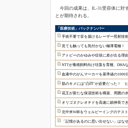
今回の成果は、IL-31受容体に対
とが期待される。
「医療技術」バックナンバー
手術不要で音を届けるレーザー照射技
見ても触っても気付かない極薄電極！
アトピーのかゆみや症状に差が出る理由
NTTが養殖飼料向け珪藻を育種、DHAな
血液中のがんマーカーを基準値の1000
肌のキメには“凸凹”が必要だった！ 
花王が新たな保湿技術を構築、周囲の
オリゴヌクレオチドを高速に鎖伸長で
北中米W杯をウェルビーイングのテス
「記憶があるのに思い出せない」はな