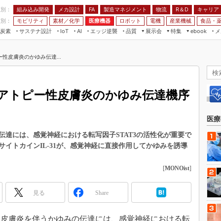
程別：
組み込み開発
メカ設計
製造マネジメント
物流
R＆D
キャリア
FA
業別：
モビリティ
素材／化学
医療機器
ロボット
電機
産業機械
食品・
炭素
サステナ設計
エッジ逆襲
品質
展示会
特集
メ
IoT
AI
ebook
伝承
組み込み開発
CEATEC
読者調査まとめ
編集後記
性皮膚炎のかゆみ伝達...
JIMTOF
保全
メカ設計
つながるクルマ
組込み/エッジ コンピューティング
ス
 AI
製造マネジメント
5G
展＆IoT/5Gソリューション展
VR／AR
FA
アトピー性皮膚炎のかゆみ伝達機序
IIFES
モビリティ
フィールドサービス
国際ロボット展
素材／化学
FPGA
医療
ジャパンモビリティショー
組み込み画像技術
達には、感覚神経における転写因子STAT3の活性化が重要で
TECHNO-FRONTIER
イトカインIL-31が、感覚神経に直接作用してかゆみを誘導
組み込みモデリング
人テク展
Windows Embedded
[
MONOist
]
スマート工場EXPO
車載ソフト開発
EdgeTech+
見る
Share
ISO26262
日本ものづくりワールド
無償設計ツール
AUTOMOTIVE WORLD
日、皮膚炎を伴うかゆみの伝達には、感覚神経における転