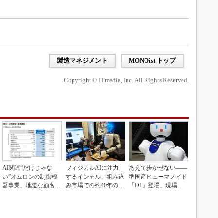
製造マネジメント
MONOist トップ
Copyright © ITmedia, Inc. All Rights Reserved.
AI関連“だけじゃな
フィジカルAIに注力
あえて歩かせない――
い”オムロンの制御機
するインテル、組み込
準国産ヒューマノイド
器事業、地道な顧客基
み市場での約40年の実
「D1」登場、現場稼
盤強化が結実
績を生かせるか
働で日本の勝ち筋へ