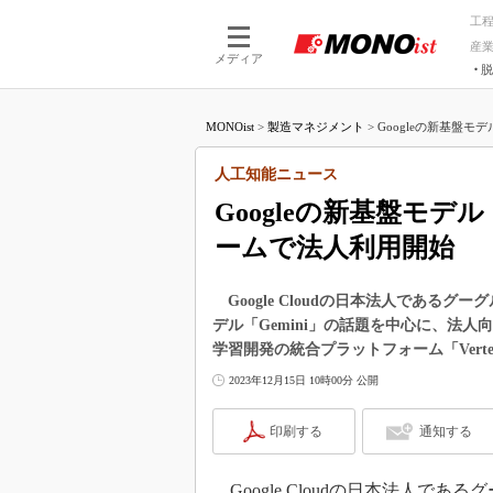
工
産
メディア
脱
つながる技術
AI×技術
MONOist
>
製造マネジメント
>
Googleの新基盤モデ
つながる工場
AI×設備
つながるサービ
Physical
人工知能ニュース
Googleの新基盤モデル
ームで法人利用開始
Google Cloudの日本法人であるグー
デル「Gemini」の話題を中心に、法
学習開発の統合プラットフォーム「Verte
2023年12月15日 10時00分 公開
印刷する
通知する
Google Cloudの日本法人である