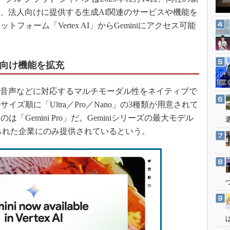
3Dプリンタ
産業オープンネット展
心に、法人向けに提供する生成AI関連のサービスや機能を
デジタルツインとCAE
ォーム「Vertex AI」からGeminiにアクセス可能
S＆OP
インダストリー4.0
者向け機能を拡充
イノベーション
製造業ビッグデータ
画、音声などに対応するマルチモーダル性をネイティブで
メイドインジャパン
ズ順に「Ultra／Pro／Nano」の3種類が用意されて
植物工場
Gemini Pro」だ。Geminiシリーズの最大モデル
在、限られた企業にのみ提供されているという。
知財マネジメント
海外生産
グローバル設計・開発
制御セキュリティ
新型コロナへの対応