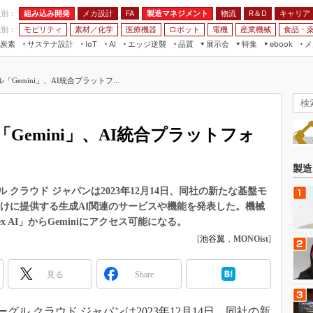
程別：
組み込み開発
メカ設計
製造マネジメント
物流
R＆D
キャリア
FA
業別：
モビリティ
素材／化学
医療機器
ロボット
電機
産業機械
食品・
炭素
サステナ設計
エッジ逆襲
品質
展示会
特集
メ
IoT
AI
ebook
伝承
組み込み開発
CEATEC
読者調査まとめ
編集後記
ル「Gemini」、AI統合プラットフ...
JIMTOF
保全
メカ設計
つながるクルマ
組込み/エッジ コンピューティング
ス
 AI
製造マネジメント
5G
展＆IoT/5Gソリューション展
VR／AR
FA
「Gemini」、AI統合プラットフォ
IIFES
モビリティ
フィールドサービス
国際ロボット展
素材／化学
FPGA
製造
ジャパンモビリティショー
組み込み画像技術
グル クラウド ジャパンは2023年12月14日、同社の新たな基盤モ
TECHNO-FRONTIER
人向けに提供する生成AI関連のサービスや機能を発表した。機械
組み込みモデリング
人テク展
x AI」からGeminiにアクセス可能になる。
Windows Embedded
[
池谷翼
，
MONOist
]
スマート工場EXPO
車載ソフト開発
EdgeTech+
見る
Share
ISO26262
日本ものづくりワールド
無償設計ツール
AUTOMOTIVE WORLD
グーグル クラウド ジャパンは2023年12月14日、同社の新