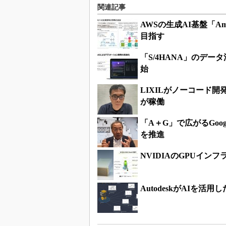
関連記事
AWSの生成AI基盤「Am
目指す
「S/4HANA」のデー
始
LIXILがノーコード
が稼働
「A＋G」で広がるGoo
を推進
NVIDIAのGPUイ
AutodeskがAIを