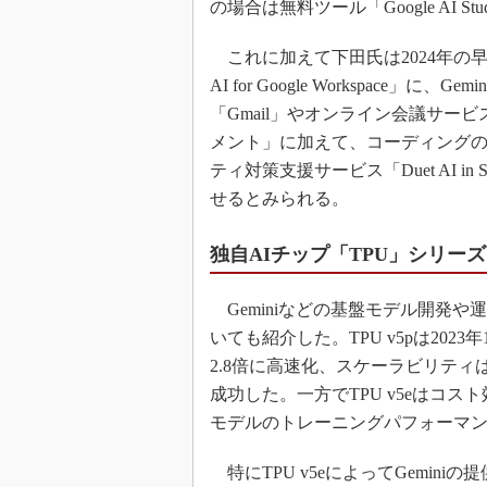
の場合は無料ツール「Google AI Stu
これに加えて下田氏は2024年の早期
AI for Google Workspace
「Gmail」やオンライン会議サービス「
メント」に加えて、コーディングのサポートを
ティ対策支援サービス「Duet AI in S
せるとみられる。
独自AIチップ「TPU」シリー
Geminiなどの基盤モデル開発や運用
いても紹介した。TPU v5pは20
2.8倍に高速化、スケーラビリティは
成功した。一方でTPU v5eはコ
モデルのトレーニングパフォーマン
特にTPU v5eによってGemin