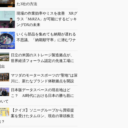
た3社の方法
現場の作業効率やミスを改善 XRグ
ラス「MiRZA」が可能にするピッキ
ングDXの未来
いくら部品を集めても納期が遅れる
不思議、「納期順守率」に潜むワナ
日立の米国のストレージ製造拠点が、
世界経済フォーラム認定の先進工場に
選出
マツダのモータースポーツの“聖地”は深
川に、新たなブランド体験拠点を開設
日本版データスペースの現在地はど
こ？ AI時代における日本の勝ち筋に
ついて
【クイズ】ソニーグループから買収提
案を受けたタムロン、現在の筆頭株主
は？