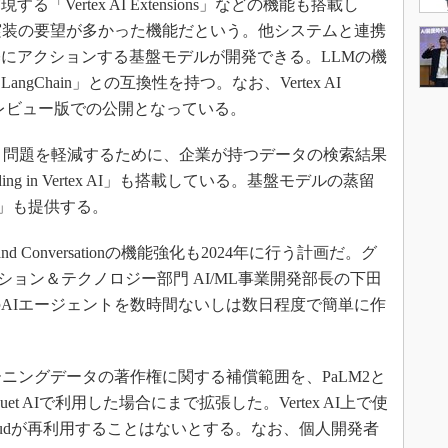
Vertex AI Extensions」などの機能も搭載し
実装の要望が多かった機能だという。他システムと連携
にアクションする基盤モデルが開発できる。LLMの機
Chain」との互換性を持つ。なお、Vertex AI
ートプレビュー版での公開となっている。
）問題を軽減するために、企業が持つデータの検索結果
g in Vertex AI」も搭載している。基盤モデルの蒸留
-Step」も提供する。
rch and Conversationの機能強化も2024年に行う計画だ。グ
ション＆テクノロジー部門 AI/ML事業開発部長の下田
AIエージェントを数時間ないしは数日程度で簡単に作
。
ニングデータの著作権に関する補償範囲を、PaLM2と
AI、Duet AIで利用した場合にまで拡張した。Vertex AI上で使
Cloudが再利用することはないとする。なお、個人開発者