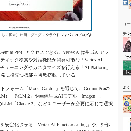
コー
デジ
ックして拡大］ 出所：
グーグル クラウド ジャパンのブログよ
mini Proにアクセスできる。Vertex AIは生成AIアプ
「つ
ック検索や対話機能が開発可能な「Vertex AI
、生成AIのチューニングやカスタマイズを行える「AI Platform」
開発に役立つ機能を複数搭載している。
よく
ム「Model Garden」を通じて、Gemini Proの
M）「PaLM 2」や画像生成AIモデル「Imagen」、
ropicのLLM「Claude 2」などをユーザーが必要に応じて選択
る「Vertex AI Function calling」や、外部