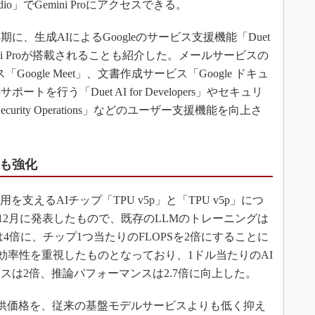
dio」でGemini Proにアクセスできる。
に、生成AIによるGoogleのサービス支援機能「Duet
」に、Gemini Proが搭載されることも紹介した。メールサービスの
Google Meet」、文書作成サービス「Google ドキュ
行う「Duet AI for Developers」やセキュリ
ecurity Operations」などのユーザー支援機能を向上さ
ズも強化
を支えるAIチップ「TPU v5p」と「TPU v5p」につ
23年12月に発表したもので、既存のLLMのトレーニングは
4倍に、チップ1つ当たりのFLOPSを2倍にすることに
スト効率性を重視したものとなっており、1ドル当たりのAI
スは2倍、推論パフォーマンスは2.7倍に向上した。
iの提供価格を、従来の基盤モデルサービスよりも低く抑え