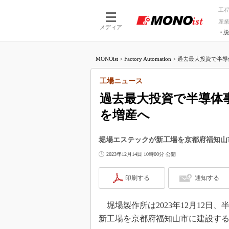
工
産
メディア
脱
つながる技術
AI×技術
MONOist
>
Factory Automation
>
過去最大投資で半導
つながる工場
AI×設備
つながるサービ
Physical
工場ニュース
過去最大投資で半導体
を増産へ
堀場エステックが新工場を京都府福知山
2023年12月14日 10時00分 公開
印刷する
通知する
堀場製作所は2023年12月12日
新工場を京都府福知山市に建設す