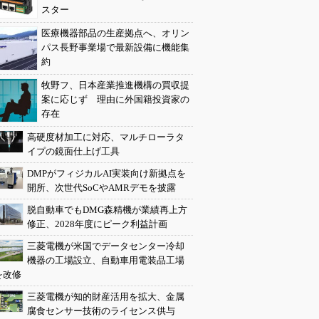
スター
医療機器部品の生産拠点へ、オリン
パス長野事業場で最新設備に機能集
約
牧野フ、日本産業推進機構の買収提
案に応じず 理由に外国籍投資家の
存在
高硬度材加工に対応、マルチローラタ
イプの鏡面仕上げ工具
DMPがフィジカルAI実装向け新拠点を
開所、次世代SoCやAMRデモを披露
脱自動車でもDMG森精機が業績再上方
修正、2028年度にピーク利益計画
三菱電機が米国でデータセンター冷却
機器の工場設立、自動車用電装品工場
を改修
三菱電機が知的財産活用を拡大、金属
腐食センサー技術のライセンス供与