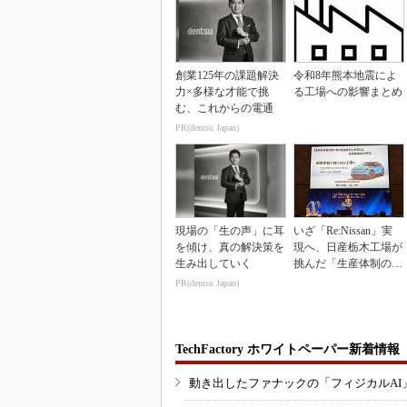
創業125年の課題解決
令和8年熊本地震によ
力×多様な才能で挑
る工場への影響まとめ
む、これからの電通
PR(dentsu Japan)
現場の「生の声」に耳
いざ「Re:Nissan」実
を傾け、真の解決策を
現へ、日産栃木工場が
生み出していく
挑んだ「生産体制の比
例化」
PR(dentsu Japan)
TechFactory ホワイトペーパー新着情報
動き出したファナックの「フィジカルAI