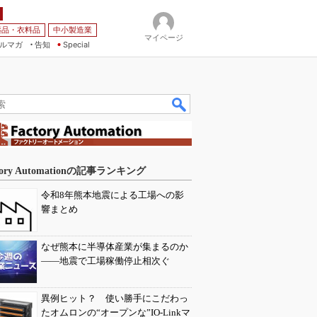
薬品・衣料品
中小製造業
マイページ
ルマガ
告知
Special
tory Automationの記事ランキング
令和8年熊本地震による工場への影
響まとめ
なぜ熊本に半導体産業が集まるのか
――地震で工場稼働停止相次ぐ
異例ヒット？ 使い勝手にこだわっ
たオムロンの“オープンな”IO-Linkマ