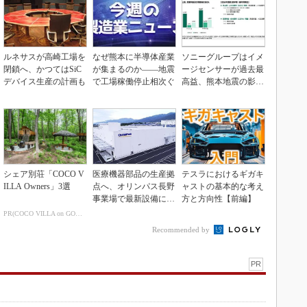
ルネサスが高崎工場を
なぜ熊本に半導体産業
ソニーグループはイメ
閉鎖へ、かつてはSiC
が集まるのか――地震
ージセンサーが過去最
デバイス生産の計画も
で工場稼働停止相次ぐ
高益、熊本地震の影響
も限定的
シェア別荘「COCO V
医療機器部品の生産拠
テスラにおけるギガキ
ILLA Owners」3選
点へ、オリンパス長野
ャストの基本的な考え
事業場で最新設備に機
方と方向性【前編】
能集約
PR(COCO VILLA on GOETHE)
Recommended by
PR
」