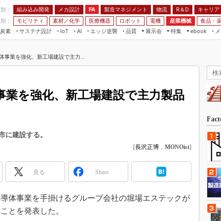
程別：
組み込み開発
メカ設計
製造マネジメント
物流
R＆D
キャリア
FA
業別：
モビリティ
素材／化学
医療機器
ロボット
電機
産業機械
食品・
炭素
サステナ設計
エッジ逆襲
品質
展示会
特集
メ
IoT
AI
ebook
伝承
組み込み開発
CEATEC
読者調査まとめ
編集後記
体事業を強化、新工場建設で主力...
JIMTOF
保全
メカ設計
つながるクルマ
組込み/エッジ コンピューティング
ス
 AI
製造マネジメント
5G
展＆IoT/5Gソリューション展
VR／AR
FA
事業を強化、新工場建設で主力製品
IIFES
モビリティ
フィールドサービス
国際ロボット展
素材／化学
FPGA
Fac
ジャパンモビリティショー
組み込み画像技術
市に建設する。
TECHNO-FRONTIER
[
長沢正博
，
MONOist
]
組み込みモデリング
人テク展
Windows Embedded
スマート工場EXPO
見る
Share
車載ソフト開発
EdgeTech+
ISO26262
、半導体事業を手掛けるグループ会社の堀場エステックが
日本ものづくりワールド
無償設計ツール
ることを発表した。
AUTOMOTIVE WORLD