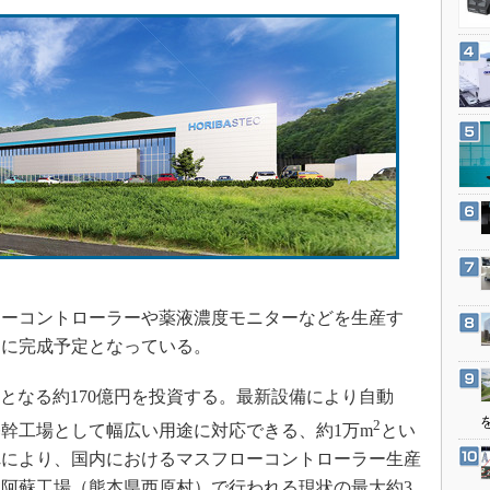
3Dプリンタ
産業オープンネット展
デジタルツインとCAE
S＆OP
インダストリー4.0
イノベーション
製造業ビッグデータ
メイドインジャパン
植物工場
知財マネジメント
海外生産
ーコントローラーや薬液濃度モニターなどを生産す
年1月に完成予定となっている。
グローバル設計・開発
制御セキュリティ
となる約170億円を投資する。最新設備により自動
新型コロナへの対応
2
幹工場として幅広い用途に対応できる、約1万m
とい
れにより、国内におけるマスフローコントローラー生産
阿蘇工場（熊本県西原村）で行われる現状の最大約3