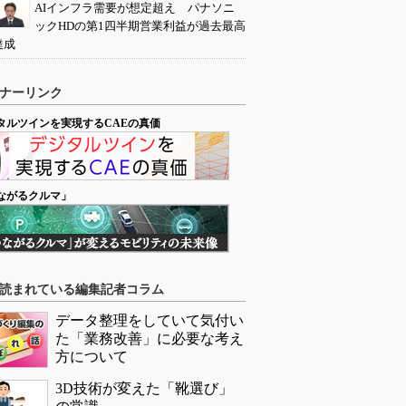
AIインフラ需要が想定超え パナソニ
ックHDの第1四半期営業利益が過去最高
達成
ナーリンク
タルツインを実現するCAEの真価
ながるクルマ」
読まれている編集記者コラム
データ整理をしていて気付い
た「業務改善」に必要な考え
方について
3D技術が変えた「靴選び」