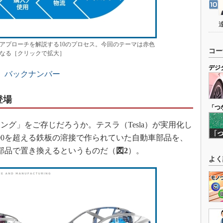
たアプローチを解説する10のプロセス。今回のテーマは赤色
コー
なる［クリックで拡大］
デジ
」バックナンバー
登場
「つ
グ」をご存じだろうか。テスラ（Tesla）が実用化し
00を超える鉄板の溶接で作られていた自動車部品を、
部品で置き換えるというものだ（
図2
）。
よく