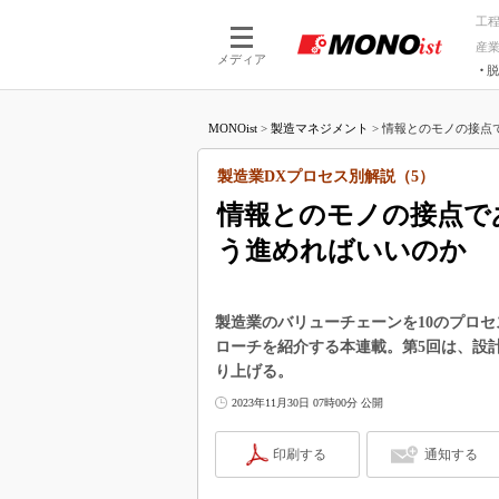
工
産
メディア
脱
つながる技術
AI×技術
MONOist
>
製造マネジメント
>
情報とのモノの接点で
つながる工場
AI×設備
つながるサービ
Physical
製造業DXプロセス別解説（5）
情報とのモノの接点で
う進めればいいのか
製造業のバリューチェーンを10のプロ
ローチを紹介する本連載。第5回は、設
り上げる。
2023年11月30日 07時00分 公開
印刷する
通知する