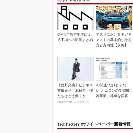
令和8年熊本地震によ
テスラにおけるギガキ
る工場への影響まとめ
ャストの基本的な考え
方と方向性【前編】
【西野亮廣】ビジネス
AI関連“だけじゃな
書最新刊『北極星 僕
い”オムロンの制御機
たちはどう働くか』
器事業、地道な顧客基
盤強化が結実
PR(FINCHI on GOETHE)
TechFactory ホワイトペーパー新着情報