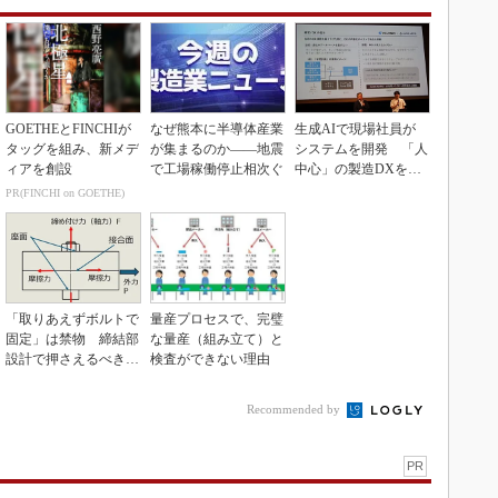
GOETHEとFINCHIが
なぜ熊本に半導体産業
生成AIで現場社員が
タッグを組み、新メデ
が集まるのか――地震
システムを開発 「人
ィアを創設
で工場稼働停止相次ぐ
中心」の製造DXを自
走させた3社の方法
PR(FINCHI on GOETHE)
「取りあえずボルトで
量産プロセスで、完璧
固定」は禁物 締結部
な量産（組み立て）と
設計で押さえるべき基
検査ができない理由
本
Recommended by
PR