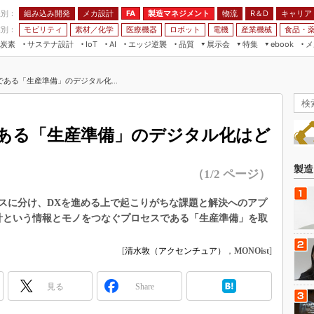
程別：
組み込み開発
メカ設計
製造マネジメント
物流
R＆D
キャリア
FA
業別：
モビリティ
素材／化学
医療機器
ロボット
電機
産業機械
食品・
炭素
サステナ設計
エッジ逆襲
品質
展示会
特集
メ
IoT
AI
ebook
伝承
組み込み開発
CEATEC
読者調査まとめ
編集後記
ある「生産準備」のデジタル化...
JIMTOF
保全
メカ設計
つながるクルマ
組込み/エッジ コンピューティング
ス
 AI
製造マネジメント
5G
展＆IoT/5Gソリューション展
VR／AR
FA
ある「生産準備」のデジタル化はど
IIFES
モビリティ
フィールドサービス
国際ロボット展
素材／化学
FPGA
製造
（1/2 ページ）
ジャパンモビリティショー
組み込み画像技術
TECHNO-FRONTIER
セスに分け、DXを進める上で起こりがちな課題と解決へのアプ
組み込みモデリング
計という情報とモノをつなぐプロセスである「生産準備」を取
人テク展
Windows Embedded
スマート工場EXPO
[
清水敦（アクセンチュア）
，
MONOist
]
車載ソフト開発
EdgeTech+
ISO26262
日本ものづくりワールド
見る
Share
無償設計ツール
AUTOMOTIVE WORLD