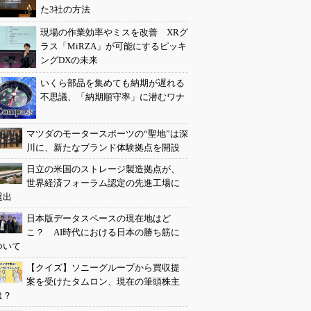
た3社の方法
現場の作業効率やミスを改善 XRグ
ラス「MiRZA」が可能にするピッキ
ングDXの未来
いくら部品を集めても納期が遅れる
不思議、「納期順守率」に潜むワナ
マツダのモータースポーツの“聖地”は深
川に、新たなブランド体験拠点を開設
日立の米国のストレージ製造拠点が、
世界経済フォーラム認定の先進工場に
選出
日本版データスペースの現在地はど
こ？ AI時代における日本の勝ち筋に
ついて
【クイズ】ソニーグループから買収提
案を受けたタムロン、現在の筆頭株主
は？