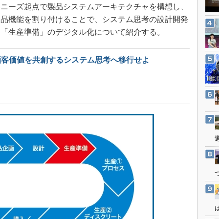
3Dプリンタ
客ニーズ起点で製品システムアーキテクチャを構想し、
産業オープンネット展
デジタルツインとCAE
部品機能を割り付けることで、システム思考の設計開発
は「生産準備」のデジタル化について紹介する。
S＆OP
インダストリー4.0
顧客価値を共創するシステム思考へ移行せよ
イノベーション
製造業ビッグデータ
メイドインジャパン
植物工場
知財マネジメント
海外生産
グローバル設計・開発
制御セキュリティ
新型コロナへの対応