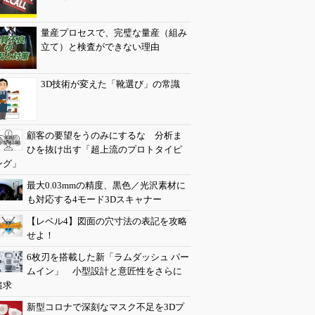
量産プロセスで、完璧な量産（組み
立て）と検査ができない理由
3D技術が変えた「靴選び」の常識
顧客の要望をうのみにするな 分析ま
ひを抜け出す「超上流のプロトタイピ
ング」
最大0.03mmの精度、黒色／光沢素材に
も対応する4モード3Dスキャナー
【レベル4】図面の穴寸法の表記を攻略
せよ！
6枚刃を搭載した新「ラムダッシュ パー
ムイン」 小型設計と意匠性をさらに
追求
新型コロナで深刻なマスク不足を3Dプ