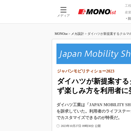
工
産
メディア
脱
つながる技術
AI×技術
MONOist
>
メカ設計
>
ダイハツが新提案するクルマの
つながる工場
AI×設備
つながるサービ
Physical
ジャパンモビリティショー2023
ダイハツが新提案する
ず楽しみ方を利用者に
ダイハツ工業は「JAPAN MOBILITY 
を訴求していた。利用者のライフステー
でカスタマイズできるのが特長だ。
2023年10月27日 09時30分 公開