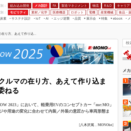
程別：
組み込み開発
メカ設計
製造マネジメント
物流
R＆D
キャリア
FA
業別：
モビリティ
素材／化学
医療機器
ロボット
電機
産業機械
食品・
炭素
サステナ設計
エッジ逆襲
品質
展示会
特集
メ
IoT
AI
ebook
伝承
組み込み開発
CEATEC
読者調査まとめ
編集後記
在り方、あえて作り込...
JIMTOF
保全
メカ設計
つながるクルマ
組込み/エッジ コンピューティング
ス
 AI
製造マネジメント
5G
展＆IoT/5Gソリューション展
VR／AR
FA
IIFES
モビリティ
フィールドサービス
国際ロボット展
素材／化学
FPGA
メカ
ジャパンモビリティショー
組み込み画像技術
クルマの在り方、あえて作り込ま
TECHNO-FRONTIER
組み込みモデリング
委ねる
人テク展
Windows Embedded
スマート工場EXPO
SHOW 2023」において、軽乗用EVのコンセプトカー「me:MO」
車載ソフト開発
EdgeTech+
ジや用途の変化に合わせて内装／外装の意匠から車両形態ま
ISO26262
日本ものづくりワールド
無償設計ツール
[
八木沢篤
，
MONOist
]
AUTOMOTIVE WORLD