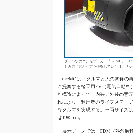
ダイハツのコンセプトカー「me:MO」。JAPA
しみ方／関わり方を提案していた［クリッ
me:MOは「クルマと人の関係の
に提案する軽乗用EV（電気自動車
た構造によって、内装／外装の意
れにより、利用者のライフステー
なクルマを実現する。車両サイズは全長
は1985mm。
展示ブースでは、FDM（熱溶解積