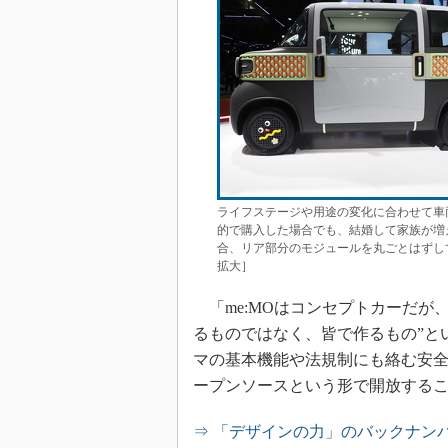
ライフステージや用途の変化に合わせて車
的で購入した場合でも、結婚して家族が増
合、リア部分のモジュールを丸ごとはずし
拡大］
「me:MOはコンセプトカーだが
るものではなく、皆で作るもの”と
マの基本機能や法規制にも絡む安
ープンソースという形で開放する
⇒ 「デザインの力」のバックナン