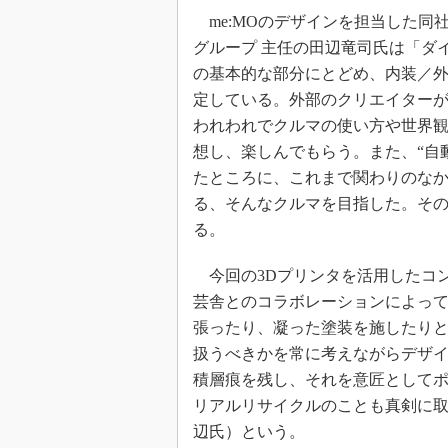
me:MOのデザインを担当した同社
グループ 主任の田辺竜司氏は「ダ
の基本的な部分にとどめ、内装／
定している。外部のクリエイター
われわれでクルマの使い方や世界
想し、楽しんでもらう。また、“自
たところに、これまで関わりのな
る、そんなクルマを目指した。その
る。
今回の3Dプリンタを活用したコ
芸舎とのコラボレーションによっ
張ったり、凝った塗装を施したり
扱うべきかを常に考えながらデザ
積層痕を残し、それを意匠として
リアルリサイクルのことも真剣に
辺氏）という。