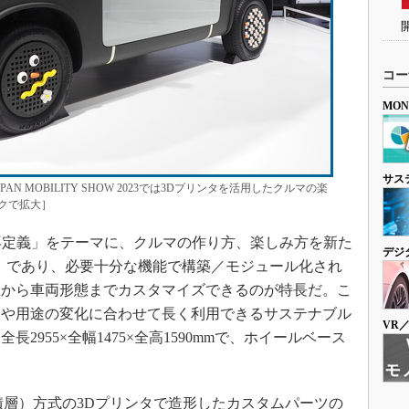
コー
MO
サス
N MOBILITY SHOW 2023では3Dプリンタを活用したクルマの楽
クで拡大］
再定義」をテーマに、クルマの作り方、楽しみ方を新た
デジ
）であり、必要十分な機能で構築／モジュール化され
匠から車両形態までカスタマイズできるのが特長だ。こ
ジや用途の変化に合わせて長く利用できるサステナブル
VR
2955×全幅1475×全高1590mmで、ホイールベース
層）方式の3Dプリンタで造形したカスタムパーツの