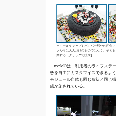
ホイールキャップやバンパー部分の四角い
クルマは大人だけのものではなく、子ども
案する［クリックで拡大］
me:MOは、利用者のライフステ
態を自由にカスタマイズできるよ
モジュール自体も同じ形状／同じ
慮が施されている。