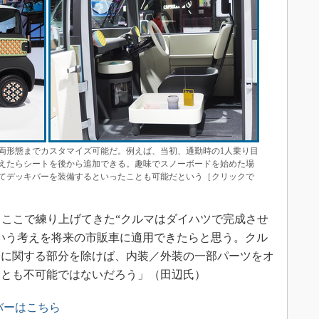
両形態までカスタマイズ可能だ。例えば、当初、通勤時の1人乗り目
えたらシートを後から追加できる。趣味でスノーボードを始めた場
てデッキバーを装備するといったことも可能だという［クリックで
、ここで練り上げてきた“クルマはダイハツで完成させ
いう考えを将来の市販車に適用できたらと思う。クル
全に関する部分を除けば、内装／外装の一部パーツをオ
ことも不可能ではないだろう」（田辺氏）
バーはこちら