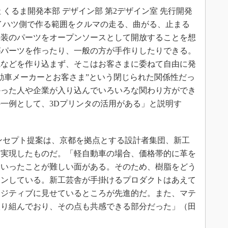
 くるま開発本部 デザイン部 第2デザイン室 先行開発
イハツ側で作る範囲をクルマの走る、曲がる、止まる
外装のパーツをオープンソースとして開放することを想
がパーツを作ったり、一般の方が手作りしたりできる。
観などを作り込まず、そこはお客さまに委ねて自由に発
動車メーカーとお客さま”という閉じられた関係性だっ
かった人や企業が入り込んでいろいろな関わり方ができ
一例として、3Dプリンタの活用がある」と説明す
ンセプト提案は、京都を拠点とする設計者集団、新工
て実現したものだ。「軽自動車の場合、価格帯的に革を
といったことが難しい面がある。そのため、樹脂をどう
インしている。新工芸舎が手掛けるプロダクトはあえて
ポジティブに見せているところが先進的だ。また、マテ
取り組んでおり、その点も共感できる部分だった」（田