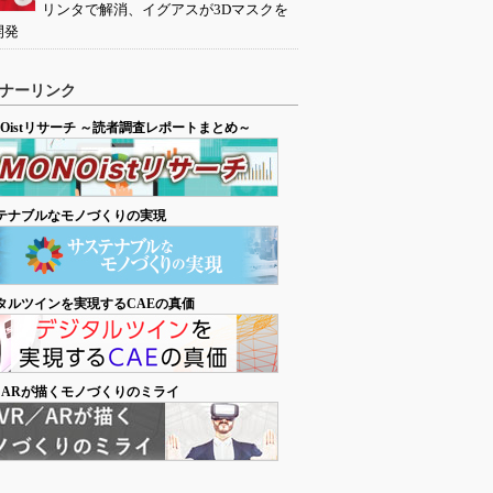
リンタで解消、イグアスが3Dマスクを
開発
ナーリンク
NOistリサーチ ～読者調査レポートまとめ～
テナブルなモノづくりの実現
タルツインを実現するCAEの真価
／ARが描くモノづくりのミライ