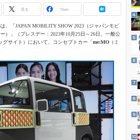
3Dプリンタ
産業オープンネット展
見る
Share
デジタルツインとCAE
S＆OP
APAN MOBILITY SHOW 2023（ジャパンモビ
インダストリー4.0
）」（プレスデー：2023年10月25日～26日、一般公
イノベーション
京ビッグサイト）において、コンセプトカー「
me:MO
（ミ
製造業ビッグデータ
メイドインジャパン
植物工場
知財マネジメント
海外生産
グローバル設計・開発
制御セキュリティ
新型コロナへの対応