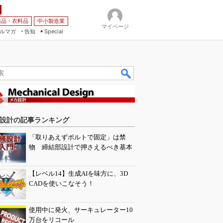
薬品・衣料品
中小製造業
マイページ
ルマガ
告知
Special
設計の記事ランキング
「取りあえずボルトで固定」は禁
物 締結部設計で押さえるべき基本
【レベル14】生成AIを味方に、3D
CADを使いこなそう！
使用中に発火、サーキュレーター10
万台をリコール