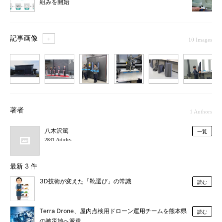
組みを開始
記事画像
＋
10 Images
1
2
3
4
5
6
7
著者
1 Authors
八木沢篤
一覧
2831 Articles
最新 3 件
3D技術が変えた「靴選び」の常識
読む
Terra Drone、屋内点検用ドローン運用チームを熊本県
読む
の被災地へ派遣