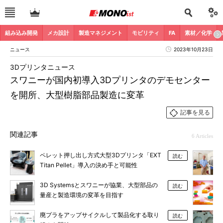
組み込み開発
メカ設計
製造マネジメント
モビリティ
FA
素材／化学
ニュース
2023年10月23日
3Dプリンタニュース
スワニーが国内初導入3Dプリンタのデモセンター
を開所、大型樹脂部品製造に変革
記事を見る
関連記事
6 Articles
ペレット押し出し方式大型3Dプリンタ「EXT
読む
Titan Pellet」導入の決め手と可能性
3D Systemsとスワニーが協業、大型部品の
読む
量産と製造環境の変革を目指す
廃プラをアップサイクルして製品化する取り
読む