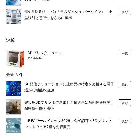
6枚刃を搭載した新「ラムダッシュ パームイン」 小
読む
型設計と意匠性をさらに追求
連載
3Dプリンタニュース
一覧
912 Articles
最新 3 件
3D配信ソリューションに流出元の特定を支援する電子
読む
透かし機能を追加
建設用3Dプリンタで造形した構造体に飛翔体を衝突、
読む
耐衝撃性能を検証
「FIFAワールドカップ2026」公式認可の3Dプリント
読む
フットウェア2種を先行販売