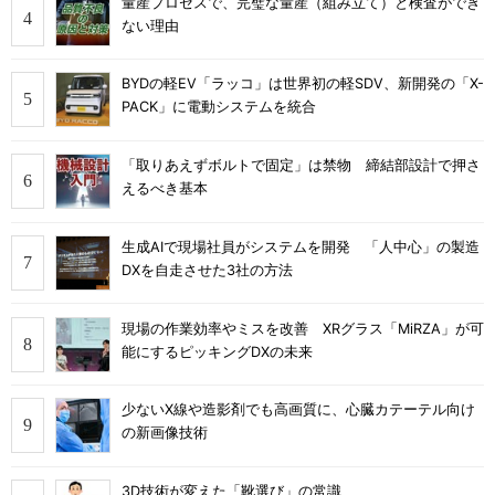
量産プロセスで、完璧な量産（組み立て）と検査ができ
ない理由
BYDの軽EV「ラッコ」は世界初の軽SDV、新開発の「X-
PACK」に電動システムを統合
「取りあえずボルトで固定」は禁物 締結部設計で押さ
えるべき基本
生成AIで現場社員がシステムを開発 「人中心」の製造
DXを自走させた3社の方法
現場の作業効率やミスを改善 XRグラス「MiRZA」が可
能にするピッキングDXの未来
少ないX線や造影剤でも高画質に、心臓カテーテル向け
の新画像技術
3D技術が変えた「靴選び」の常識