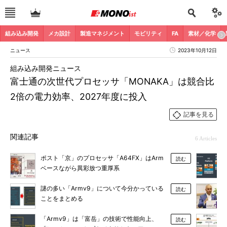
組み込み開発
メカ設計
製造マネジメント
モビリティ
FA
素材／化学
ニュース
2023年10月12日
組み込み開発ニュース
富士通の次世代プロセッサ「MONAKA」は競合比
2倍の電力効率、2027年度に投入
記事を見る
関連記事
6 Articles
ポスト「京」のプロセッサ「A64FX」はArm
読む
ベースながら異彩放つ重厚系
謎の多い「Armv9」について今分かっている
読む
ことをまとめる
「Armv9」は「富岳」の技術で性能向上、
読む