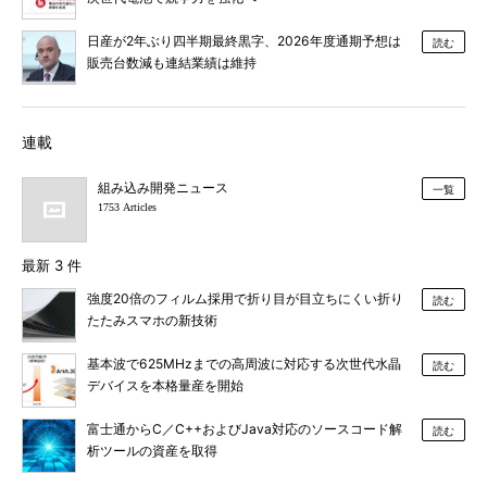
日産が2年ぶり四半期最終黒字、2026年度通期予想は
読む
販売台数減も連結業績は維持
連載
組み込み開発ニュース
一覧
1753 Articles
最新 3 件
強度20倍のフィルム採用で折り目が目立ちにくい折り
読む
たたみスマホの新技術
基本波で625MHzまでの高周波に対応する次世代水晶
読む
デバイスを本格量産を開始
富士通からC／C++およびJava対応のソースコード解
読む
析ツールの資産を取得