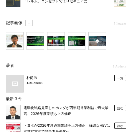
「レルム」コンセプトでよりセキュアに
記事画像
＋
5 Images
1
2
3
4
5
著者
1 Authors
朴尚洙
一覧
4736 Articles
最新 3 件
電動化戦略見直しのホンダが四半期営業利益で過去最
読む
高、2026年度業績も上方修正
トヨタが2026年度通期業績を上方修正、好調なHEVは
読む
次世代電池で競争力を強化へ