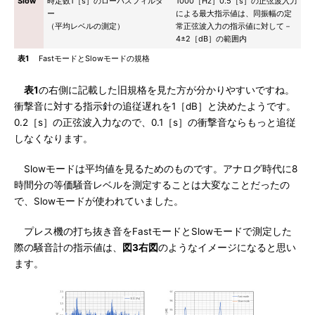
Slow
時定数1［s］のローパスフィルタ
1000［Hz］0.5［s］の正弦波入力
ー
による最大指示値は、同振幅の定
（平均レベルの測定）
常正弦波入力の指示値に対して－
4±2［dB］の範囲内
表1
FastモードとSlowモードの規格
表1
の右側に記載した旧規格を見た方が分かりやすいですね。
衝撃音に対する指示針の追従遅れを1［dB］と決めたようです。
0.2［s］の正弦波入力なので、0.1［s］の衝撃音ならもっと追従
しなくなります。
Slowモードは平均値を見るためのものです。アナログ時代に8
時間分の等価騒音レベルを測定することは大変なことだったの
で、Slowモードが使われていました。
プレス機の打ち抜き音をFastモードとSlowモードで測定した
際の騒音計の指示値は、
図3右図
のようなイメージになると思い
ます。