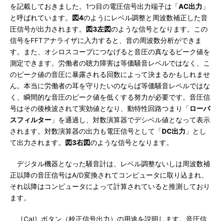
を記載しておきました。1つ目の電圧信号出力端子は「
AC出力
」
と呼ばれています。
図4
のようにレベル調整と周波数補正した音
圧信号が出力されます。
図3左図
のような信号となります。この
信号をFFTアナライザに入力すると、音の周波数分析ができま
す。また、オシロスコープにつなげると音圧の真なるピーク値を
測定できます。労働者の聴力障害は等価騒音レベルではなく、こ
のピーク値の音圧に暴露される回数によって決まるかもしれませ
ん。本当に労働者の耳を守りたいのならば等価騒音レベルではな
く、瞬間的な音圧のピーク値を低くする努力が必要です。音圧信
号はその後検波されて実効値となり、動特性回路つまり「
ローバ
スフィルター
」を通過し、対数演算器でデシベル値となって表示
されます。対数演算器の出力も電圧信号として「
DC出力
」とし
て出力されます。
図3右図
のような信号となります。
デジタル機器となった騒音計は、レベル調整ないしは周波数補
正以降の音圧信号はA/D変換されてコンピュータに取り込まれ、
それ以降はコンピュータによって計算されていると推測しており
ます。
［Cal］ボタン（校正信号出力）の用途を説明します。音圧信