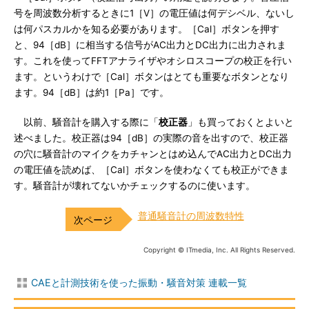
号を周波数分析するときに1［V］の電圧値は何デシベル、ないし
は何パスカルかを知る必要があります。［Cal］ボタンを押す
と、94［dB］に相当する信号がAC出力とDC出力に出力されま
す。これを使ってFFTアナライザやオシロスコープの校正を行い
ます。というわけで［Cal］ボタンはとても重要なボタンとなり
ます。94［dB］は約1［Pa］です。
以前、騒音計を購入する際に「
校正器
」も買っておくとよいと
述べました。校正器は94［dB］の実際の音を出すので、校正器
の穴に騒音計のマイクをカチャンとはめ込んでAC出力とDC出力
の電圧値を読めば、［Cal］ボタンを使わなくても校正ができま
す。騒音計が壊れてないかチェックするのに使います。
普通騒音計の周波数特性
Copyright © ITmedia, Inc. All Rights Reserved.
CAEと計測技術を使った振動・騒音対策 連載一覧