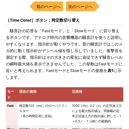
前のページへ
次のページへ
［Time Const］ボタン：時定数切り替え
騒音計の応答を「Fastモード」と「Slowモード」に切り替え
るボタンです。アナログ時代の音響機器の騒音計を使うと説明し
やすくなります。指示針が動くやつです。昔の騒音計ではこのメ
カ的に動く指示針がデシベル値を指し示していました。衝撃音を
測定する際、指示針はその大きさの変化に追従できず騒音レベル
の瞬時最大値を表示できませんでした。この挙動はFastモードに
近いと考えられます。FastモードとSlowモードの規格を
表1
に示
します。
モー
現在の規格
旧規格
ド
Fast
時定数125［ms］のローパスフィ
1000［Hz］0.2［s］の正弦波入力
ルター
による最大指示値は、同振幅の定
（耳の時間応答に近似）
常正弦波入力の指示値に対して－1
＋0.5／－1［dB］の範囲内