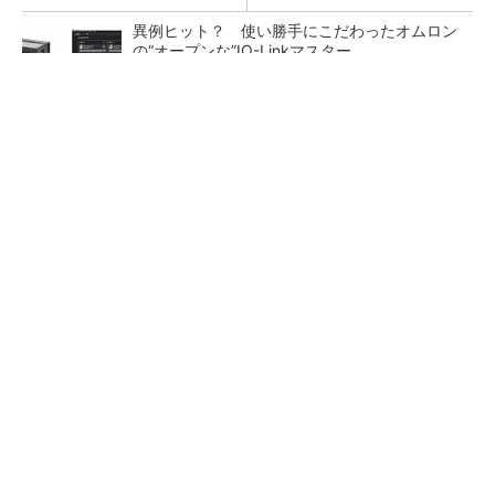
異例ヒット？ 使い勝手にこだわったオムロン
の“オープンな”IO-Linkマスター
ベッコフが日本向けドライブシステム、価格競
争力と機能性を両立
おもちゃで解説。回転＆スライドを自在に操る
方法