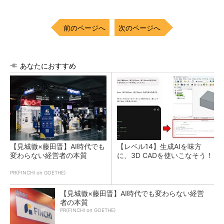
前のページへ
次のページへ
あなたにおすすめ
【見城徹×藤田晋】AI時代でも
【レベル14】生成AIを味方
変わらない経営者の本質
に、3D CADを使いこなそう！
PR(FINCHI on GOETHE)
【見城徹×藤田晋】AI時代でも変わらない経営
者の本質
PR(FINCHI on GOETHE)