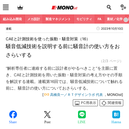
組み込み開発
メカ設計
製造マネジメント
モビリティ
FA
素材／化学
連載
2023年10月10日
CAEと計測技術を使った振動・騒音対策（16）
騒音低減技術を説明する前に騒音計の使い方をお
さらいする
（2/3 ページ）
“解析専任者に連絡する前に設計者がやるべきこと”を主眼に置
き、CAEと計測技術を用いた振動・騒音対策の考え方やその手順
を解説する連載。連載第16回では、騒音低減技術について触れる
前に、騒音計の使い方についておさらいする。
[
高橋良一／ＲＴデザインラボ 代表
，MONOist]
PC用表示
関連情報
Share
Post
LINE
Hatena