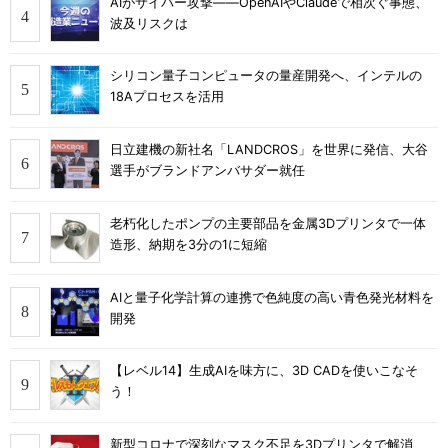
AIがサイバー攻撃――OpenAIやClaudeで相次ぐ事態、
波及リスクは
シリコン量子コンピュータの量産開発へ、インテルの
18Aプロセスを活用
日立建機の新社名「LANDCROS」を世界に発信、大谷
選手がブランドアンバサダー就任
老朽化したポンプの主要部品を金属3Dプリンタで一体
造形、納期を3分の1に短縮
AIと量子化学計算の連携で色純度の高い青色発光材料を
開発
【レベル14】生成AIを味方に、3D CADを使いこなそ
う！
新型コロナで深刻なマスク不足を3Dプリンタで解消、