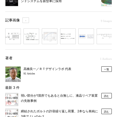
ンドシステムを新型車に採用
記事画像
＋
9 Images
1
2
3
4
5
6
7
著者
1 Authors
高橋良一／ＲＴデザインラボ 代表
一覧
92 Articles
最新 3 件
弱い部分が1箇所でもあると台無しに、液晶リペア装置
読む
の失敗事例
締結されたボルトの許容繰り返し荷重、2本なら単純に
読む
2倍でよいのか？