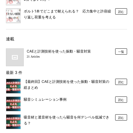
ボルト1本でどこまで耐えられる？ 応力集中と許容繰
読む
り返し荷重を考える
連載
CAEと計測技術を使った振動・騒音対策
一覧
21 Articles
最新 3 件
【最終回】CAEと計測技術を使った振動・騒音対策の
読む
総まとめ
騒音シミュレーション事例
読む
吸音材と遮音材を使ったら騒音を何デシベル低減でき
読む
る？