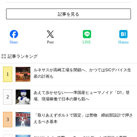
記事を見る
Share
Post
LINE
Hatena
記事ランキング
ルネサスが高崎工場を閉鎖へ、かつてはSiCデバイス生
産の計画も
あえて歩かせない――準国産ヒューマノイド「D1」登
場、現場稼働で日本の勝ち筋へ
「取りあえずボルトで固定」は禁物 締結部設計で押さ
えるべき基本