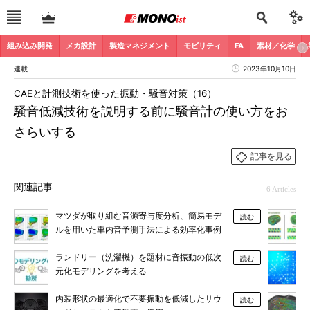
組み込み開発
メカ設計
製造マネジメント
モビリティ
FA
素材／化学
連載
2023年10月10日
CAEと計測技術を使った振動・騒音対策（16）
騒音低減技術を説明する前に騒音計の使い方をお
さらいする
記事を見る
関連記事
6 Articles
マツダが取り組む音源寄与度分析、簡易モデ
読む
ルを用いた車内音予測手法による効率化事例
ランドリー（洗濯機）を題材に音振動の低次
読む
元化モデリングを考える
内装形状の最適化で不要振動を低減したサウ
読む