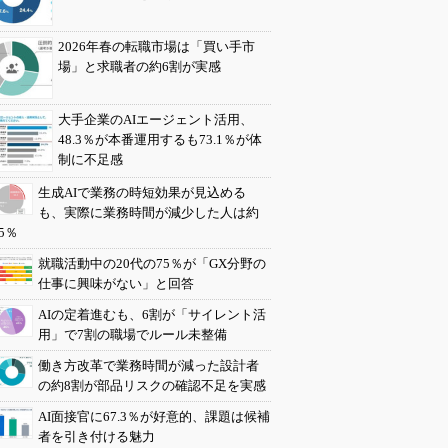
2026年春の転職市場は「買い手市
場」と求職者の約6割が実感
大手企業のAIエージェント活用、
48.3％が本番運用するも73.1％が体
制に不足感
生成AIで業務の時短効果が見込める
も、実際に業務時間が減少した人は約
5％
就職活動中の20代の75％が「GX分野の
仕事に興味がない」と回答
AIの定着進むも、6割が「サイレント活
用」で7割の職場でルール未整備
働き方改革で業務時間が減った設計者
の約8割が部品リスクの確認不足を実感
AI面接官に67.3％が好意的、課題は候補
者を引き付ける魅力