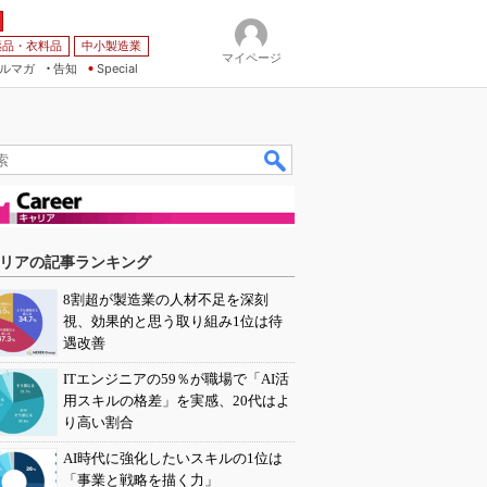
薬品・衣料品
中小製造業
マイページ
ルマガ
告知
Special
リアの記事ランキング
8割超が製造業の人材不足を深刻
視、効果的と思う取り組み1位は待
遇改善
ITエンジニアの59％が職場で「AI活
用スキルの格差」を実感、20代はよ
り高い割合
AI時代に強化したいスキルの1位は
「事業と戦略を描く力」