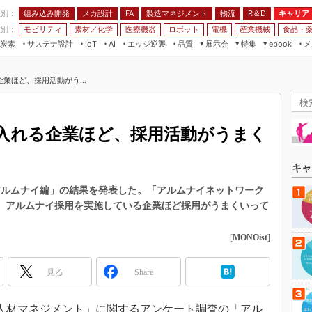
程別：
組み込み開発
メカ設計
製造マネジメント
物流
R＆D
キャリア
FA
業別：
モビリティ
素材／化学
医療機器
ロボット
電機
産業機械
食品・
炭素
サステナ設計
エッジ逆襲
品質
展示会
特集
メ
IoT
AI
ebook
伝承
組み込み開発
CEATEC
読者調査まとめ
編集後記
業ほど、採用活動がう...
JIMTOF
保全
メカ設計
つながるクルマ
組込み/エッジ コンピューティング
ス
 AI
製造マネジメント
5G
展＆IoT/5Gソリューション展
VR／AR
FA
入れる企業ほど、採用活動がうまく
IIFES
モビリティ
フィールドサービス
国際ロボット展
素材／化学
FPGA
キャ
ジャパンモビリティショー
組み込み画像技術
アルムナイ編」の結果を発表した。「アルムナイネットワーク
TECHNO-FRONTIER
り、アルムナイ採用を実施している企業ほど採用がうまくいって
組み込みモデリング
人テク展
Windows Embedded
[
MONOist
]
スマート工場EXPO
車載ソフト開発
EdgeTech+
見る
Share
ISO26262
日本ものづくりワールド
無償設計ツール
AUTOMOTIVE WORLD
、「人材マネジメント」に関するアンケート調査の「アル