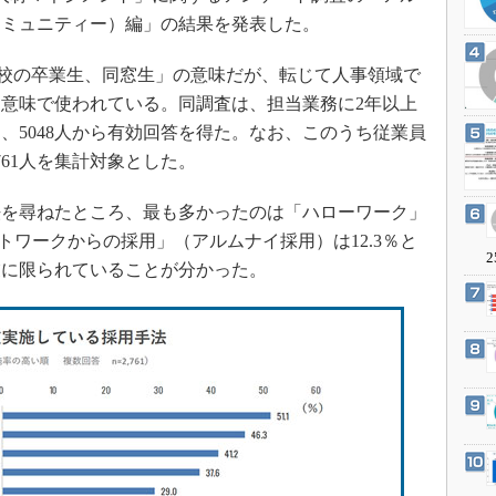
3Dプリンタ
産業オープンネット展
コミュニティー）編」の結果を発表した。
デジタルツインとCAE
「学校の卒業生、同窓生」の意味だが、転じて人事領域で
S＆OP
意味で使われている。同調査は、担当業務に2年以上
インダストリー4.0
、5048人から有効回答を得た。なお、このうち従業員
イノベーション
761人を集計対象とした。
製造業ビッグデータ
を尋ねたところ、最も多かったのは「ハローワーク」
メイドインジャパン
ットワークからの採用」（アルムナイ採用）は12.3％と
植物工場
2
業に限られていることが分かった。
知財マネジメント
海外生産
グローバル設計・開発
制御セキュリティ
新型コロナへの対応