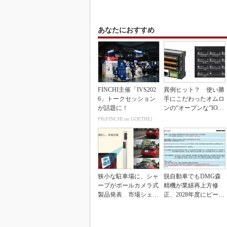
あなたにおすすめ
FINCHI主催「IVS202
異例ヒット？ 使い勝
6」トークセッション
手にこだわったオムロ
が話題に！
ンの“オープンな”IO-L
inkマスター
PR(FINCHI on GOETHE)
狭小な駐車場に、シャ
脱自動車でもDMG森
ープがポールカメラ式
精機が業績再上方修
製品発表 市場シェア
正、2028年度にピーク
10％目指す
利益計画