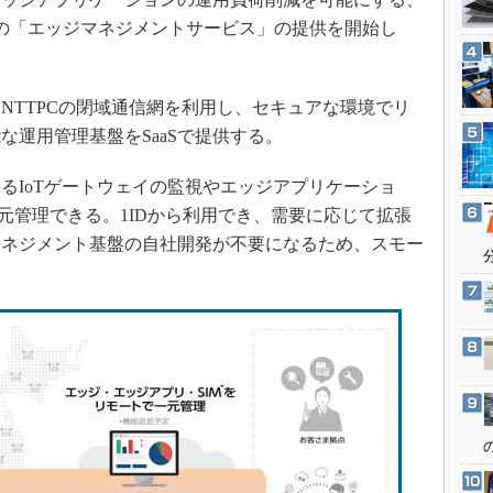
3Dプリンタ
産業オープンネット展
 Service）の「エッジマネジメントサービス」の提供を開始し
デジタルツインとCAE
S＆OP
TTPCの閉域通信網を利用し、セキュアな環境でリ
インダストリー4.0
な運用管理基盤をSaaSで提供する。
イノベーション
製造業ビッグデータ
IoTゲートウェイの監視やエッジアプリケーショ
メイドインジャパン
元管理できる。1IDから利用でき、需要に応じて拡張
マネジメント基盤の自社開発が不要になるため、スモー
植物工場
知財マネジメント
海外生産
グローバル設計・開発
制御セキュリティ
新型コロナへの対応