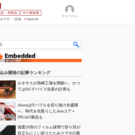
薬品・衣料品
中小製造業
マイページ
ルマガ
告知
Special
込み開発の記事ランキング
ルネサスが高崎工場を閉鎖へ、かつ
てはSiCデバイス生産の計画も
AlteraはITバブルを切り抜け全盛期
へ、時代を先取りしたArmコア＋
FPGAの製品も
強度20倍のフィルム採用で折り目が
目立ちにくい折りたたみスマホの新