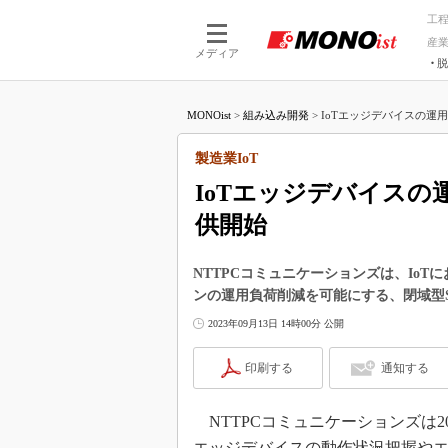
工
産
メディア
脱
つながる技術
AI×技術
MONOist
>
組み込み開発
>
IoTエッジデバイスの運用負
つながる工場
AI×設備
つながるサービ
Physical
製造業IoT
IoTエッジデバイスの
供開始
NTTPCコミュニケーションズは、Io
ンの運用負荷削減を可能にする、閉域型
2023年09月13日 14時00分 公開
印刷する
通知する
NTTPCコミュニケーションズは20
エッジデバイスの動作状況把握や