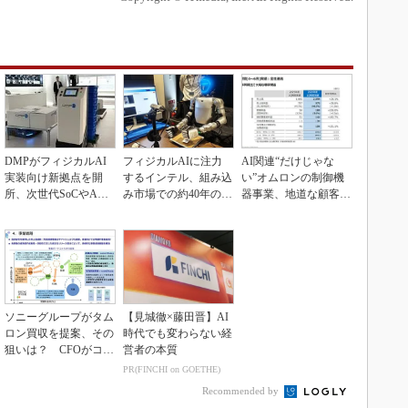
DMPがフィジカルAI
フィジカルAIに注力
AI関連“だけじゃな
実装向け新拠点を開
するインテル、組み込
い”オムロンの制御機
所、次世代SoCやAM
み市場での約40年の実
器事業、地道な顧客基
Rデモを披露
績を生かせるか
盤強化が結実
ソニーグループがタム
【見城徹×藤田晋】AI
ロン買収を提案、その
時代でも変わらない経
狙いは？ CFOがコメ
営者の本質
ント
PR(FINCHI on GOETHE)
Recommended by