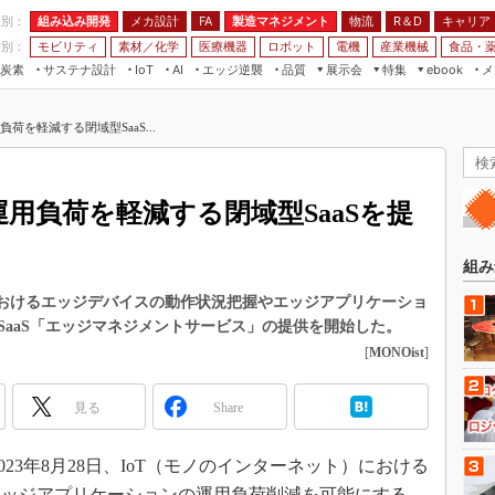
程別：
組み込み開発
メカ設計
製造マネジメント
物流
R＆D
キャリア
FA
業別：
モビリティ
素材／化学
医療機器
ロボット
電機
産業機械
食品・
炭素
サステナ設計
エッジ逆襲
品質
展示会
特集
メ
IoT
AI
ebook
伝承
組み込み開発
CEATEC
読者調査まとめ
編集後記
荷を軽減する閉域型SaaS...
JIMTOF
保全
メカ設計
つながるクルマ
組込み/エッジ コンピューティング
ス
 AI
製造マネジメント
5G
展＆IoT/5Gソリューション展
VR／AR
FA
運用負荷を軽減する閉域型SaaSを提
IIFES
モビリティ
フィールドサービス
国際ロボット展
素材／化学
FPGA
組み
ジャパンモビリティショー
組み込み画像技術
Tにおけるエッジデバイスの動作状況把握やエッジアプリケーショ
TECHNO-FRONTIER
SaaS「エッジマネジメントサービス」の提供を開始した。
組み込みモデリング
人テク展
[
MONOist
]
Windows Embedded
スマート工場EXPO
車載ソフト開発
見る
Share
EdgeTech+
ISO26262
日本ものづくりワールド
23年8月28日、IoT（モノのインターネット）における
無償設計ツール
AUTOMOTIVE WORLD
エッジアプリケーションの運用負荷削減を可能にする、