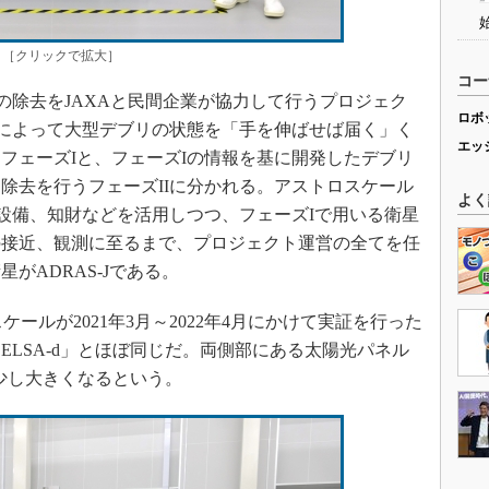
J」［クリックで拡大］
コー
の除去をJAXAと民間企業が協力して行うプロジェク
ロボ
星によって大型デブリの状態を「手を伸ばせば届く」く
エッ
フェーズIと、フェーズIの情報を基に開発したデブリ
除去を行うフェーズIIに分かれる。アストロスケール
よく
験設備、知財などを活用しつつ、フェーズIで用いる衛星
の接近、観測に至るまで、プロジェクト運営の全てを任
がADRAS-Jである。
ケールが2021年3月～2022年4月にかけて実証を行った
LSA-d」とほぼ同じだ。両側部にある太陽光パネル
も少し大きくなるという。