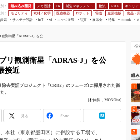
程別：
組み込み開発
メカ設計
製造マネジメント
物流
R＆D
キャリア
FA
業別：
モビリティ
素材／化学
医療機器
ロボット
電機
産業機械
食品・
炭素
サステナ設計
エッジ逆襲
品質
展示会
特集
メ
IoT
AI
ebook
伝承
組み込み開発
CEATEC
読者調査まとめ
編集後記
測衛星「ADRAS-J」を公...
JIMTOF
保全
メカ設計
つながるクルマ
組込み/エッジ コンピューティング
ス
 AI
製造マネジメント
5G
展＆IoT/5Gソリューション展
VR／AR
FA
リ観測衛星「ADRAS-J」を公
IIFES
モビリティ
フィールドサービス
最接近
国際ロボット展
素材／化学
FPGA
組み
ジャパンモビリティショー
組み込み画像技術
リ除去実証プロジェクト「CRD2」のフェーズIに採用された衛
TECHNO-FRONTIER
した。
組み込みモデリング
人テク展
[
朴尚洙
，
MONOist
]
Windows Embedded
スマート工場EXPO
車載ソフト開発
見る
Share
EdgeTech+
ISO26262
日本ものづくりワールド
7日、本社（東京都墨田区）に併設する工場で、
無償設計ツール
AUTOMOTIVE WORLD