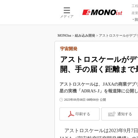
工
産
メディア
脱
つながる技術
AI×技術
MONOist
>
組み込み開発
>
アストロスケールがデブリ観
つながる工場
AI×設備
つながるサービ
Physical
宇宙開発
アストロスケールがデブ
開、手の届く距離まで
アストロスケールは、JAXAの商業デブ
星の実機「ADRAS-J」を報道陣に公開
2023年09月08日 08時00分 公開
印刷する
通知する
アストロスケールは2023年9月