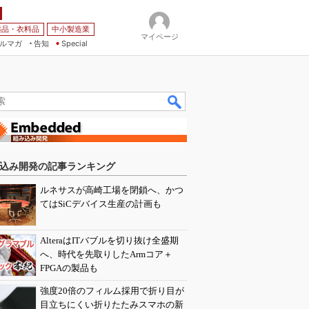
薬品・衣料品
中小製造業
マイページ
ルマガ
告知
Special
込み開発の記事ランキング
ルネサスが高崎工場を閉鎖へ、かつ
てはSiCデバイス生産の計画も
AlteraはITバブルを切り抜け全盛期
へ、時代を先取りしたArmコア＋
FPGAの製品も
強度20倍のフィルム採用で折り目が
目立ちにくい折りたたみスマホの新