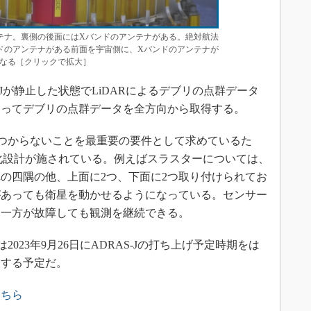
テナ。裏側の後面にはXバンドのアンテナがある。絶対航法
ドのアンテナがある前面を宇宙側に、Xバンドのアンテナが
なる［クリックで拡大］
Jが静止した状態でLiDARによるデブリの点群データ
よってデブリの点群データを全方向から取得する。
つからないことを最重要の要件として求めているた
長化設計が施されている。例えばスラスターについては、
の四隅の他、上面に2つ、下面に2つ取り付けられてお
があっても衛星を動かせるようになっている。センサー
、一方が故障しても観測を継続できる。
023年9月26日にADRAS-Jの打ち上げ予定時期をは
表する予定だ。
こちら