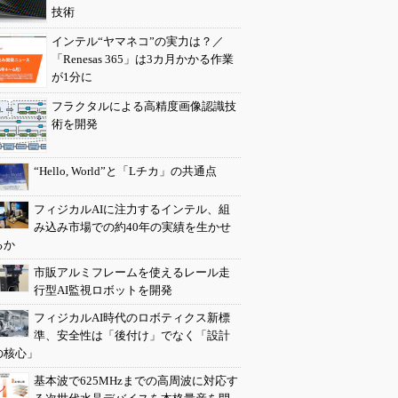
技術
インテル“ヤマネコ”の実力は？／
「Renesas 365」は3カ月かかる作業
が1分に
フラクタルによる高精度画像認識技
術を開発
“Hello, World”と「Lチカ」の共通点
フィジカルAIに注力するインテル、組
み込み市場での約40年の実績を生かせ
るか
市販アルミフレームを使えるレール走
行型AI監視ロボットを開発
フィジカルAI時代のロボティクス新標
準、安全性は「後付け」でなく「設計
の核心」
基本波で625MHzまでの高周波に対応す