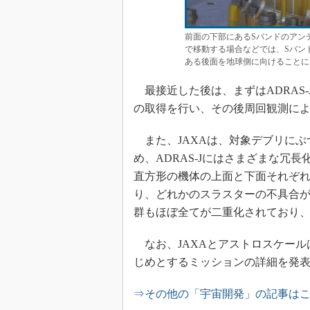
前面の下部にあるSバンドのアン
で移動する場合などでは、Sバン
ある後面を地球側に向けることに
最接近した後は、まずはADRAS-
の取得を行い、その後周回観測に
また、JAXAは、対象デブリにぶ
め、ADRAS-Jにはさまざまな冗
直方形の機体の上面と下面それぞれ
り、どれかのスラスターの不具合
群もほぼ全てが二重化されており
なお、JAXAとアストロスケールは2
じめとするミッションの詳細を発
⇒その他の「宇宙開発」の記事は