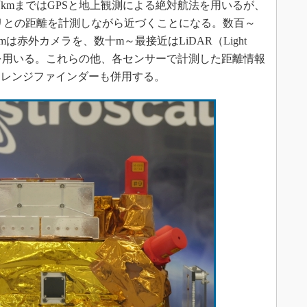
kmまではGPSと地上観測による絶対航法を用いるが、
リとの距離を計測しながら近づくことになる。数百～
は赤外カメラを、数十m～最接近はLiDAR（Light
g、ライダー）を用いる。これらの他、各センサーで計測した距離情報
ーレンジファインダーも併用する。