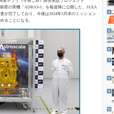
の商業デブリ（宇宙ごみ）除去実証プロジェクト
3Dプリンタ
産業オープンネット展
衛星の実機「ADRAS-J」を報道陣に公開した。JAXA
デジタルツインとCAE
査が完了しており、今後は2024年3月末のミッション
S＆OP
進めることになる。
インダストリー4.0
イノベーション
製造業ビッグデータ
メイドインジャパン
植物工場
知財マネジメント
海外生産
グローバル設計・開発
制御セキュリティ
新型コロナへの対応