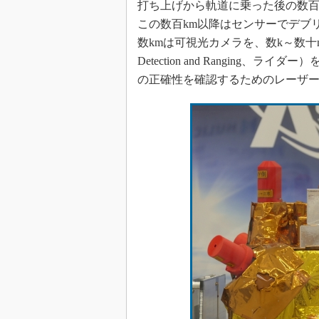
打ち上げから軌道に乗った後の数百
この数百km以降はセンサーでデブ
数kmは可視光カメラを、数k～数十m
Detection and Rangin
の正確性を確認するためのレーザ