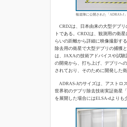
報道陣に公開された「ADRAS-
CRD2は、日本由来の大型デブリ
トである。CRD2は、観測用の衛
らいの距離から詳細に映像撮影する
除去用の衛星で大型デブリの捕獲と
は、JAXAの技術アドバイスや試
の開発から、打ち上げ、デブリへ
されており、そのために開発した衛星
ADRAS-Jのサイズは、アストロス
世界初のデブリ除去技術実証衛星「E
を展開した場合にはELSA-dより