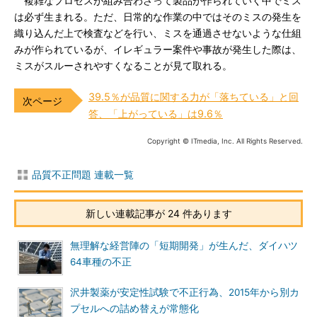
複雑なプロセスが組み合わさって製品が作られていく中でミス
は必ず生まれる。ただ、日常的な作業の中ではそのミスの発生を
織り込んだ上で検査などを行い、ミスを通過させないような仕組
みが作られているが、イレギュラー案件や事故が発生した際は、
ミスがスルーされやすくなることが見て取れる。
39.5％が品質に関する力が「落ちている」と回
答、「上がっている」は9.6％
Copyright © ITmedia, Inc. All Rights Reserved.
品質不正問題 連載一覧
新しい連載記事が 24 件あります
無理解な経営陣の「短期開発」が生んだ、ダイハツ
64車種の不正
沢井製薬が安定性試験で不正行為、2015年から別カ
プセルへの詰め替えが常態化