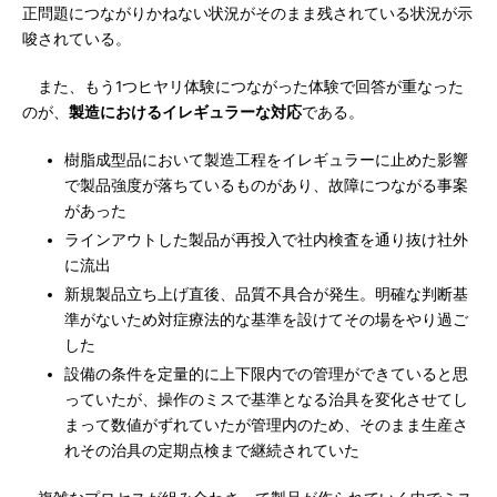
正問題につながりかねない状況がそのまま残されている状況が示
唆されている。
また、もう1つヒヤリ体験につながった体験で回答が重なった
のが、
製造におけるイレギュラーな対応
である。
樹脂成型品において製造工程をイレギュラーに止めた影響
で製品強度が落ちているものがあり、故障につながる事案
があった
ラインアウトした製品が再投入で社内検査を通り抜け社外
に流出
新規製品立ち上げ直後、品質不具合が発生。明確な判断基
準がないため対症療法的な基準を設けてその場をやり過ご
した
設備の条件を定量的に上下限内での管理ができていると思
っていたが、操作のミスで基準となる治具を変化させてし
まって数値がずれていたが管理内のため、そのまま生産さ
れその治具の定期点検まで継続されていた