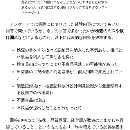
品質について、問題につながりかねないヒヤリとした経験が
あるかという質問に対する回答［クリックで資料ダウンロー
ドページへ］
アンケートでは実際にヒヤリとした経験内容についてもフリー
回答で聞いているが、今回の回答で多かったのが
検査のミスや抜
け漏れ
などによるものだ。以下に代表的な回答を抜粋する。
検査の目をすり抜けて誤納品を納入した事例あり。後ほど
正規品を納入して事なきを得た
検査員のばらつきにより不良品見逃しの可能性があった
出荷前の目視検査の判定基準が、個人判断で変更されてい
た
製造記録抜け、検査記録抜け設計開発段階から量産移行す
る段階での伝達漏れ
不適合品の流出
不良品が流出したことが分かった時
回答の中には「技術、品質保証、経営層が数値のごまかしを容
認していること」というものもあり、昨今増えている品質検査不