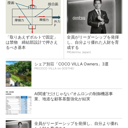
「取りあえずボルトで固定」
全員がリーダーシップを発揮
は禁物 締結部設計で押さえ
し、自分より優れた人財を育
るべき基本
成する
PR(dentsu Japan)
シェア別荘「COCO VILLA Owners」3選
PR(COCO VILLA on GOETHE)
AI関連“だけじゃない”オムロンの制御機器事
業、地道な顧客基盤強化が結実
全員がリーダーシップを発揮し、自分より優れ