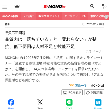
組み込み開発
メカ設計
製造マネジメント
モビリティ
FA
素材／化学
特集
2023年8月28日
品質不正問題
品質力は「落ちている」と「変わらない」が拮
抗、低下要因は人材不足と技能不足
（1/2 ページ）
MONOistでは2023年7月12日に「品質」に関するオンラインセミ
ナー「激変する市場環境 持続可能な攻めの品質管理の在り方と
は？」を開催し、114人の来場者にアンケートを回答いただい
た。その中で現場での実情が見える内容について抜粋しリアルな
課題感などを紹介する。
[
三島一孝
，MONOist]
PC用表示
関連情報
Share
Post
LINE
Hatena