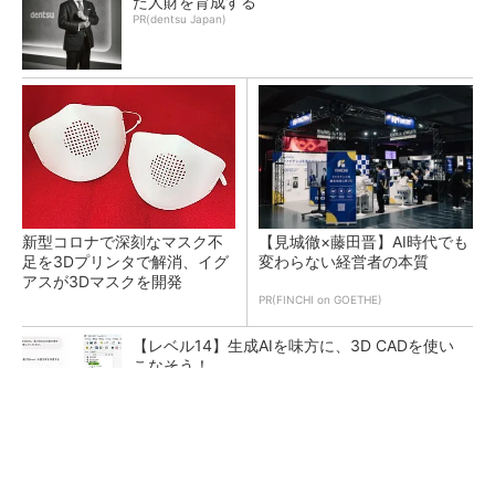
た人財を育成する
PR(dentsu Japan)
新型コロナで深刻なマスク不
【見城徹×藤田晋】AI時代でも
足を3Dプリンタで解消、イグ
変わらない経営者の本質
アスが3Dマスクを開発
PR(FINCHI on GOETHE)
【レベル14】生成AIを味方に、3D CADを使い
こなそう！
令和8年熊本地震による工場への影響まとめ