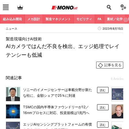
組み込み開発
メカ設計
製造マネジメント
モビリティ
FA
素材／化学
ニュース
2023年8月15日
製造現場向けAI技術
AIカメラではんだ不良を検出、エッジ処理でレイ
テンシーも低減
記事を見る
関連記事
6 Articles
ソニーのイメージセンサーは車載分野が新た
読む
な柱に、金額シェアで25％に到達
TSMCの国内半導体ファウンドリーが12／
読む
16nmプロセスに対応、投資規模は1兆円へ
エッジAIセンシングプラットフォームの有償
読む