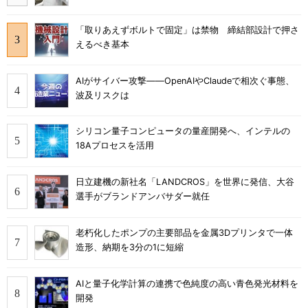
「取りあえずボルトで固定」は禁物 締結部設計で押さ
えるべき基本
AIがサイバー攻撃――OpenAIやClaudeで相次ぐ事態、
波及リスクは
シリコン量子コンピュータの量産開発へ、インテルの
18Aプロセスを活用
日立建機の新社名「LANDCROS」を世界に発信、大谷
選手がブランドアンバサダー就任
老朽化したポンプの主要部品を金属3Dプリンタで一体
造形、納期を3分の1に短縮
AIと量子化学計算の連携で色純度の高い青色発光材料を
開発