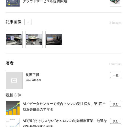
クラウドサービスを提供開始
記事画像
＋
3 Images
1
2
3
著者
1 Authors
長沢正博
一覧
1057 Articles
最新 3 件
AI／データセンターで複合マシンの受注拡大、第1四半
読む
期過去最高のアマダ
AI関連“だけじゃない”オムロンの制御機器事業、地道な
読む
顧客基盤強化が結実