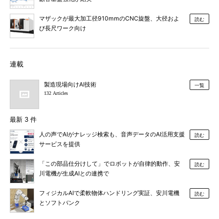
マザックが最大加工径910mmのCNC旋盤、大径およ
読む
び長尺ワーク向け
連載
製造現場向けAI技術
一覧
132 Articles
最新 3 件
人の声でAIがナレッジ検索も、音声データのAI活用支援
読む
サービスを提供
「この部品仕分けして」でロボットが自律的動作、安
読む
川電機が生成AIとの連携で
フィジカルAIで柔軟物体ハンドリング実証、安川電機
読む
とソフトバンク