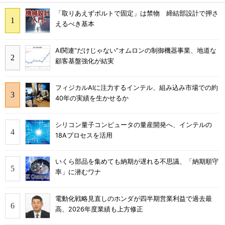
「取りあえずボルトで固定」は禁物 締結部設計で押さ
えるべき基本
AI関連“だけじゃない”オムロンの制御機器事業、地道な
顧客基盤強化が結実
フィジカルAIに注力するインテル、組み込み市場での約
40年の実績を生かせるか
シリコン量子コンピュータの量産開発へ、インテルの
18Aプロセスを活用
いくら部品を集めても納期が遅れる不思議、「納期順守
率」に潜むワナ
電動化戦略見直しのホンダが四半期営業利益で過去最
高、2026年度業績も上方修正