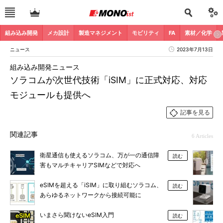
組み込み開発
メカ設計
製造マネジメント
モビリティ
FA
素材／化学
ニュース
2023年7月13日
組み込み開発ニュース
ソラコムが次世代技術「iSIM」に正式対応、対応
モジュールも提供へ
記事を見る
関連記事
6 Articles
衛星通信も使えるソラコム、万が一の通信障
読む
害もマルチキャリアSIMなどで対応へ
eSIMを超える「iSIM」に取り組むソラコム、
読む
あらゆるネットワークから接続可能に
いまさら聞けないeSIM入門
読む