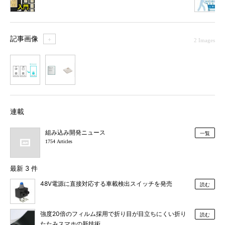
記事画像
＋
2 Images
1
2
連載
組み込み開発ニュース
一覧
1754 Articles
最新 3 件
48V電源に直接対応する車載検出スイッチを発売
読む
強度20倍のフィルム採用で折り目が目立ちにくい折り
読む
たたみスマホの新技術