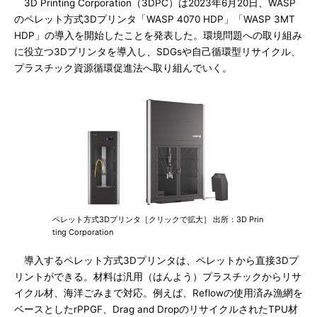
3D Printing Corporation（3DPC）は2023年6月20日、WASP
のペレット方式3Dプリンタ「WASP 4070 HDP」「WASP 3MT
HDP」の導入を開始したことを発表した。環境問題への取り組み
に役立つ3Dプリンタを導入し、SDGsや自己循環型リサイクル、
プラスチック資源循環促進法へ取り組んでいく。
ペレット方式3Dプリンタ［クリックで拡大］ 出所：3D Prin
ting Corporation
導入するペレット方式3Dプリンタは、ペレットから直接3Dプ
リントができる。材料は汎用（はんよう）プラスチックからリサ
イクル材、海洋ごみまで対応。例えば、Reflowの使用済み漁網を
ベースとしたrPPGF、Drag and DropのリサイクルされたTPU材