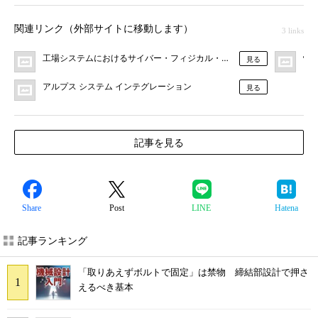
関連リンク（外部サイトに移動します）
3 links
工場システムにおけるサイバー・フィジカル・セキュリティ対策ガイド
情報
見る
アルプス システム インテグレーション
見る
記事を見る
Share
Post
LINE
Hatena
記事ランキング
「取りあえずボルトで固定」は禁物 締結部設計で押さ
えるべき基本