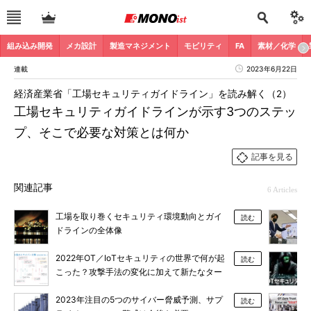
組み込み開発
メカ設計
製造マネジメント
モビリティ
FA
素材／化学
連載
2023年6月22日
経済産業省「工場セキュリティガイドライン」を読み解く（2）
工場セキュリティガイドラインが示す3つのステッ
プ、そこで必要な対策とは何か
記事を見る
関連記事
6 Articles
工場を取り巻くセキュリティ環境動向とガイ
読む
ドラインの全体像
2022年OT／IoTセキュリティの世界で何が起
読む
こった？攻撃手法の変化に加えて新たなター
ゲットも
2023年注目の5つのサイバー脅威予測、サプ
読む