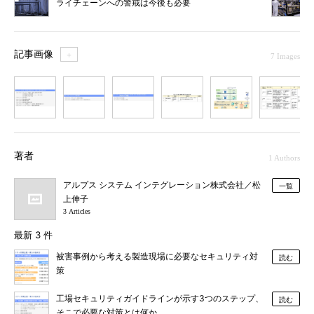
ライチェーンへの警戒は今後も必要
記事画像
＋
7 Images
1
2
3
4
5
6
7
著者
1 Authors
アルプス システム インテグレーション株式会社／松
一覧
上伸子
3 Articles
最新 3 件
被害事例から考える製造現場に必要なセキュリティ対
読む
策
工場セキュリティガイドラインが示す3つのステップ、
読む
そこで必要な対策とは何か