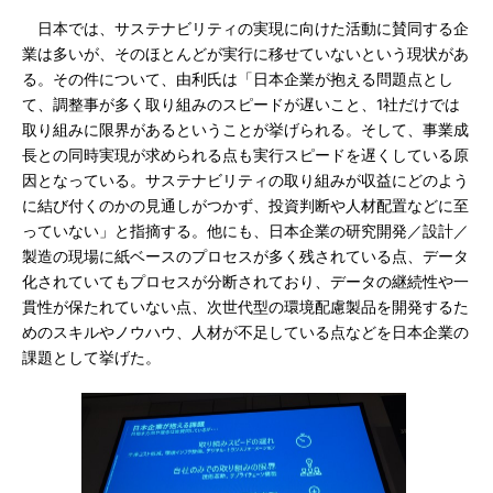
日本では、サステナビリティの実現に向けた活動に賛同する企
業は多いが、そのほとんどが実行に移せていないという現状があ
る。その件について、由利氏は「日本企業が抱える問題点とし
て、調整事が多く取り組みのスピードが遅いこと、1社だけでは
取り組みに限界があるということが挙げられる。そして、事業成
長との同時実現が求められる点も実行スピードを遅くしている原
因となっている。サステナビリティの取り組みが収益にどのよう
に結び付くのかの見通しがつかず、投資判断や人材配置などに至
っていない」と指摘する。他にも、日本企業の研究開発／設計／
製造の現場に紙ベースのプロセスが多く残されている点、データ
化されていてもプロセスが分断されており、データの継続性や一
貫性が保たれていない点、次世代型の環境配慮製品を開発するた
めのスキルやノウハウ、人材が不足している点などを日本企業の
課題として挙げた。