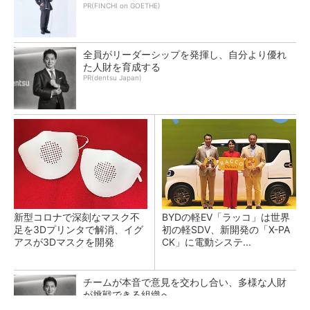
PR(FINCHI on GOETHE)
全員がリーダーシップを発揮し、自分より優れ
た人財を育成する
PR(dentsu Japan)
新型コロナで深刻なマスク不
BYDの軽EV「ラッコ」は世界
足を3Dプリンタで解消、イグ
初の軽SDV、新開発の「X-PA
アスが3Dマスクを開発
CK」に電動システ...
チームが本音で意見を交わし合い、多様な人財
が挑戦できる組織へ
PR(dentsu Japan)