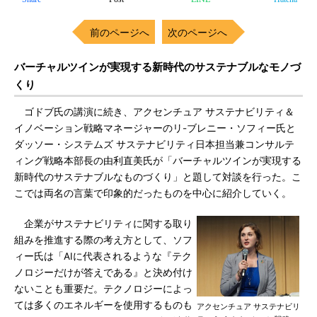
前のページへ
次のページへ
バーチャルツインが実現する新時代のサステナブルなモノづ
くり
ゴドブ氏の講演に続き、アクセンチュア サステナビリティ＆
イノベーション戦略マネージャーのリ-ブレニー・ソフィー氏と
ダッソー・システムズ サステナビリティ日本担当兼コンサルテ
ィング戦略本部長の由利直美氏が「バーチャルツインが実現する
新時代のサステナブルなものづくり」と題して対談を行った。こ
こでは両名の言葉で印象的だったものを中心に紹介していく。
企業がサステナビリティに関する取り
組みを推進する際の考え方として、ソフ
ィー氏は「AIに代表されるような『テク
ノロジーだけが答えである』と決め付け
ないことも重要だ。テクノロジーによっ
ては多くのエネルギーを使用するものも
アクセンチュア サステナビリ