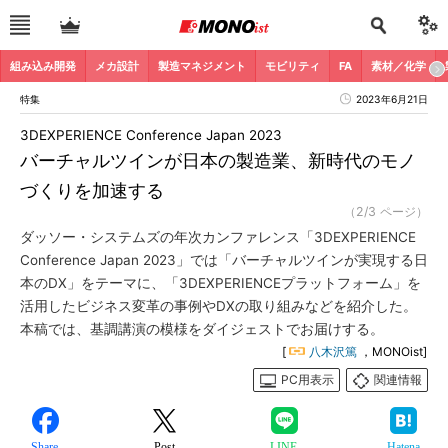
組み込み開発
メカ設計
製造マネジメント
モビリティ
FA
素材／化学
特集
2023年6月21日
3DEXPERIENCE Conference Japan 2023
バーチャルツインが日本の製造業、新時代のモノ
づくりを加速する
（2/3 ページ）
ダッソー・システムズの年次カンファレンス「3DEXPERIENCE
Conference Japan 2023」では「バーチャルツインが実現する日
本のDX」をテーマに、「3DEXPERIENCEプラットフォーム」を
活用したビジネス変革の事例やDXの取り組みなどを紹介した。
本稿では、基調講演の模様をダイジェストでお届けする。
[
八木沢篤
，MONOist]
PC用表示
関連情報
Share
Post
LINE
Hatena