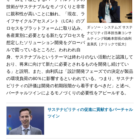
技術がサステナブルなモノづくりと非常
に親和性が高いことに触れ、「現在、ラ
イフサイクルアセスメント（LCA）のプ
ダッソー・システムズ サステ
ロセスをプラットフォームに取り込み、
ナビリティ日本担当兼コンサ
各産業別に必要となる新たなプロセスを
ルティング戦略本部長の由利
想定したソリューション開発をグローバ
直美氏［クリックで拡大］
ルで図っているところだ。われわれ自
身、サステナブルというテーマは終わりのない活動だと認識して
おり、将来に向けて新たに必要とされるものを開発し続けてい
る」と説明。また、由利氏は「設計開発フェーズでの決定が製品
の環境負荷の80％に影響するといわれている。つまり、サステナ
ビリティの評価は開発の初期段階から着手するべきだ」と述べ、
バーチャルツインによるモノづくりの必要性をアピールする。
サステナビリティの促進に貢献するバーチャル
ツイン