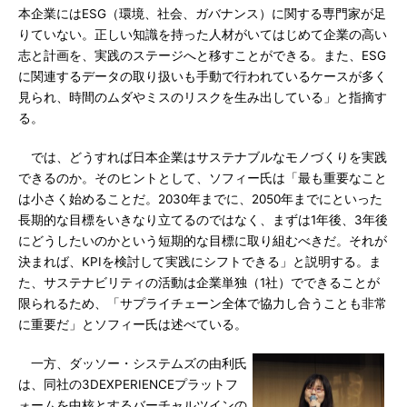
本企業にはESG（環境、社会、ガバナンス）に関する専門家が足
りていない。正しい知識を持った人材がいてはじめて企業の高い
志と計画を、実践のステージへと移すことができる。また、ESG
に関連するデータの取り扱いも手動で行われているケースが多く
見られ、時間のムダやミスのリスクを生み出している」と指摘す
る。
では、どうすれば日本企業はサステナブルなモノづくりを実践
できるのか。そのヒントとして、ソフィー氏は「最も重要なこと
は小さく始めることだ。2030年までに、2050年までにといった
長期的な目標をいきなり立てるのではなく、まずは1年後、3年後
にどうしたいのかという短期的な目標に取り組むべきだ。それが
決まれば、KPIを検討して実践にシフトできる」と説明する。ま
た、サステナビリティの活動は企業単独（1社）でできることが
限られるため、「サプライチェーン全体で協力し合うことも非常
に重要だ」とソフィー氏は述べている。
一方、ダッソー・システムズの由利氏
は、同社の3DEXPERIENCEプラットフ
ォームを中核とするバーチャルツインの