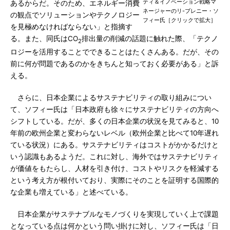
ティ＆イノベーション戦略マ
あるからだ。そのため、エネルギー消費
ネージャーのリ-ブレニー・ソ
の観点でソリューションやテクノロジー
フィー氏［クリックで拡大］
を見極めなければならない」と指摘す
る。また、同氏はCO
排出量の削減の話題に触れた際、「テクノ
2
ロジーを活用することでできることはたくさんある。だが、その
前に何が問題であるのかをきちんと知っておく必要がある」と訴
える。
さらに、日本企業によるサステナビリティの取り組みについ
て、ソフィー氏は「日本政府も徐々にサステナビリティの方向へ
シフトしている。だが、多くの日本企業の状況を見てみると、10
年前の欧州企業と変わらないレベル（欧州企業と比べて10年遅れ
ている状況）にある。サステナビリティはコストがかかるだけと
いう認識もあるようだ。これに対し、海外ではサステナビリティ
が価値をもたらし、人材を引き付け、コストやリスクを軽減する
という考え方が根付いており、実際にそのことを証明する国際的
な企業も増えている」と述べている。
日本企業がサステナブルなモノづくりを実現していく上で課題
となっている点は何かという問い掛けに対し、ソフィー氏は「日