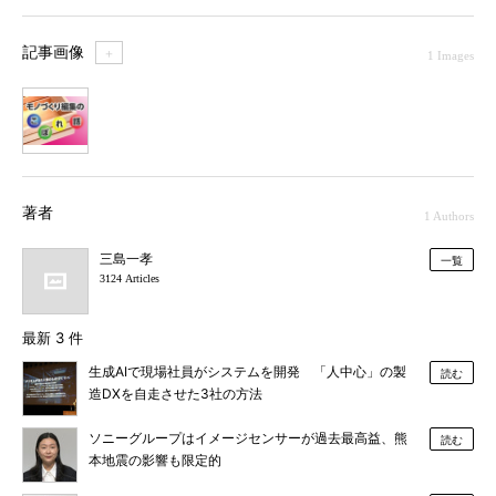
記事画像
＋
1 Images
1
著者
1 Authors
三島一孝
一覧
3124 Articles
最新 3 件
生成AIで現場社員がシステムを開発 「人中心」の製
読む
造DXを自走させた3社の方法
ソニーグループはイメージセンサーが過去最高益、熊
読む
本地震の影響も限定的