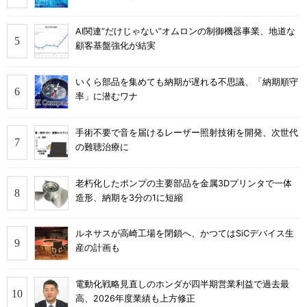
AI関連“だけじゃない”オムロンの制御機器事業、地道な
顧客基盤強化が結実
いくら部品を集めても納期が遅れる不思議、「納期順守
率」に潜むワナ
手術不要で音を届けるレーザー照射技術を開発、次世代
の難聴治療に
老朽化したポンプの主要部品を金属3Dプリンタで一体
造形、納期を3分の1に短縮
ルネサスが高崎工場を閉鎖へ、かつてはSiCデバイス生
産の計画も
電動化戦略見直しのホンダが四半期営業利益で過去最
高、2026年度業績も上方修正