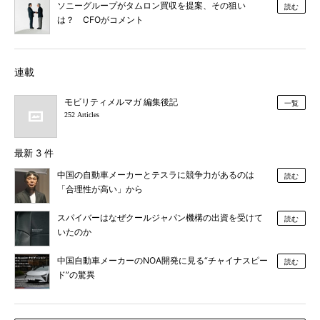
ソニーグループがタムロン買収を提案、その狙い
読む
は？ CFOがコメント
連載
モビリティメルマガ 編集後記
一覧
252 Articles
最新 3 件
中国の自動車メーカーとテスラに競争力があるのは
読む
「合理性が高い」から
スパイバーはなぜクールジャパン機構の出資を受けて
読む
いたのか
中国自動車メーカーのNOA開発に見る“チャイナスピー
読む
ド”の驚異