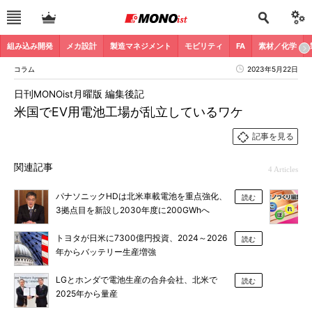
組み込み開発
メカ設計
製造マネジメント
モビリティ
FA
素材／化学
コラム
2023年5月22日
日刊MONOist月曜版 編集後記
米国でEV用電池工場が乱立しているワケ
記事を見る
関連記事
4 Articles
パナソニックHDは北米車載電池を重点強化、
読む
3拠点目を新設し2030年度に200GWhへ
トヨタが日米に7300億円投資、2024～2026
読む
年からバッテリー生産増強
LGとホンダで電池生産の合弁会社、北米で
読む
2025年から量産