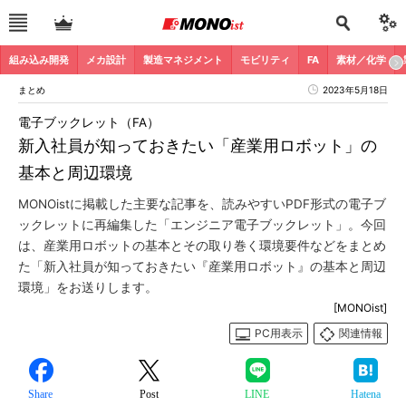
組み込み開発
メカ設計
製造マネジメント
モビリティ
FA
素材／化学
まとめ
2023年5月18日
電子ブックレット（FA）
新入社員が知っておきたい「産業用ロボット」の
基本と周辺環境
MONOistに掲載した主要な記事を、読みやすいPDF形式の電子ブ
ックレットに再編集した「エンジニア電子ブックレット」。今回
は、産業用ロボットの基本とその取り巻く環境要件などをまとめ
た「新入社員が知っておきたい『産業用ロボット』の基本と周辺
環境」をお送りします。
[MONOist]
PC用表示
関連情報
Share
Post
LINE
Hatena