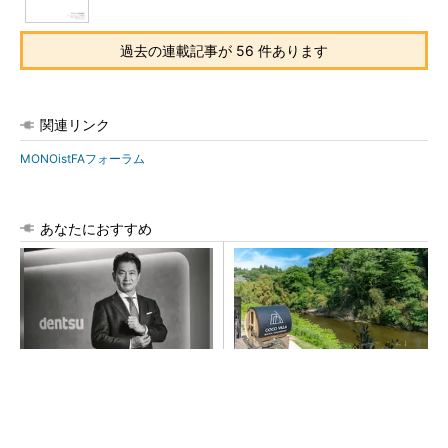
過去の連載記事が 56 件あります
関連リンク
MONOistFAフォーラム
あなたにおすすめ
全員がリーダーシップを発揮
シェア別荘「COCO VILLA O
し、自分より優れた人財を育
wners」3選
成する
PR(dentsu Japan)
PR(COCO VILLA on GOETHE)