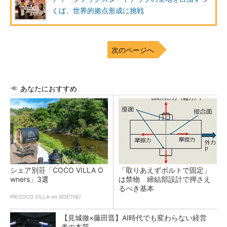
くば、世界的拠点形成に挑戦
次のページへ
あなたにおすすめ
シェア別荘「COCO VILLA O
「取りあえずボルトで固定」
wners」3選
は禁物 締結部設計で押さえ
るべき基本
PR(COCO VILLA on GOETHE)
【見城徹×藤田晋】AI時代でも変わらない経営
者の本質