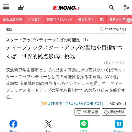
組み込み開発
メカ設計
製造マネジメント
モビリティ
FA
素材／化学
連載
2023年5月15日
スタートアップシティーつくばの可能性（1）
ディープテックスタートアップの聖地を目指すつ
くば、世界的拠点形成に挑戦
（1/3 ページ）
筑波研究学園都市としての歴史を背景に持つ茨城県つくば市のス
タートアップシティーとしての可能性を探る本連載。第1回は、
茨城県 産業戦略部の担当者へのインタビューを通して、ディー
プテックスタートアップの聖地を目指すための取り組みを紹介す
る。
[
堀下恭平（TSUKUBA CONNECT）
，MONOist]
PC用表示
関連情報
Share
Post
LINE
Hatena