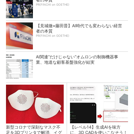
PR(FINCHI on GOETHE)
【見城徹×藤田晋】AI時代でも変わらない経営
者の本質
PR(FINCHI on GOETHE)
AI関連“だけじゃない”オムロンの制御機器事
業、地道な顧客基盤強化が結実
新型コロナで深刻なマスク不
【レベル14】生成AIを味方
足を3Dプリンタで解消、イグ
に、3D CADを使いこなそう！