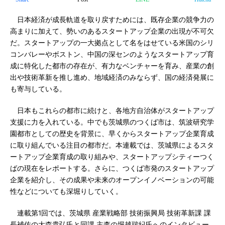
日本経済が成長軌道を取り戻すためには、既存企業の競争力の
高まりに加えて、勢いのあるスタートアップ企業の出現が不可欠
だ。スタートアップの一大拠点として名をはせている米国のシリ
コンバレーやボストン、中国の深センのようなスタートアップ育
成に特化した都市の存在が、有力なベンチャーを育み、産業の創
出や技術革新を推し進め、地域経済のみならず、国の経済発展に
も寄与している。
日本もこれらの都市に続けと、各地方自治体がスタートアップ
支援に力を入れている。中でも茨城県のつくば市は、筑波研究学
園都市としての歴史を背景に、早くからスタートアップ企業育成
に取り組んでいる注目の都市だ。本連載では、茨城県によるスタ
ートアップ企業育成の取り組みや、スタートアップシティーつく
ばの現在をレポートする。さらに、つくば市発のスタートアップ
企業を紹介し、その成果や未来のオープンイノベーションの可能
性などについても深堀りしていく。
連載第1回では、茨城県 産業戦略部 技術振興局 技術革新課 課
長補佐の大森貴弘氏と同課 主査の堀越瑞紀氏へのインタビュー