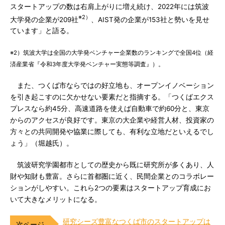
スタートアップの数は右肩上がりに増え続け、2022年には筑波
※2）
大学発の企業が209社
、AIST発の企業が153社と勢いを見せ
ています」と語る。
※2）筑波大学は全国の大学発ベンチャー企業数のランキングで全国4位（経
済産業省『令和3年度大学発ベンチャー実態等調査』）。
また、つくば市ならではの好立地も、オープンイノベーション
を引き起こすのに欠かせない要素だと指摘する。「つくばエクス
プレスなら約45分、高速道路を使えば自動車で約60分と、東京
からのアクセスが良好です。東京の大企業や経営人材、投資家の
方々との共同開発や協業に際しても、有利な立地だといえるでし
ょう」（堀越氏）。
筑波研究学園都市としての歴史から既に研究所が多くあり、人
財や知財も豊富。さらに首都圏に近く、民間企業とのコラボレー
ションがしやすい。これら2つの要素はスタートアップ育成にお
いて大きなメリットになる。
研究シーズ豊富なつくば市のスタートアップは