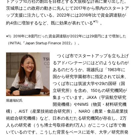
トアップ10万社の創出を目標とする大規模な計画に乗り出した。
茨城県はこの政府の動きに先んじて2017年から県内のスタートア
ップ支援に注力している。2022年には2016年比で資金調達額が
※1）
約4倍に増加するなど、既に効果が表れている
。
※1）2016年に8億円だった資金調達額が2022年には29億円にまで増加した
（INITIAL『Japan Startup Finance 2022』）。
つくば市でスタートアップを立ち上げ
るアドバンテージにはどのようなものが
あるのだろうか。堀越氏は「1963年に
国から研究学園都市に指定されて以来、
つくば市には筑波大学や29の国研（国
立研究所）を含め、150もの研究機関が
集まっています。JAXA（宇宙航空研究
堀越瑞紀氏
開発機構）やNIMS（物質・材料研究機
構）、AIST（産業技術総合研究所）、NARO（農業・食品産業技
術総合研究機構）など、日本の名だたる研究機関が存在し、2万
人もの研究者（うち博士号取得者約1万人）がここつくば市で働
いているのです。こうした背景をベースに近年、大学／研究所発