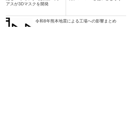
アスが3Dマスクを開発
令和8年熊本地震による工場への影響まとめ
すべてが絶景、収益も得られるその仕組みとは
PR(COCO VILLA on GOETHE)
狭小な駐車場に、シャープがポールカメラ式製
品発表 市場シェア10％目指す