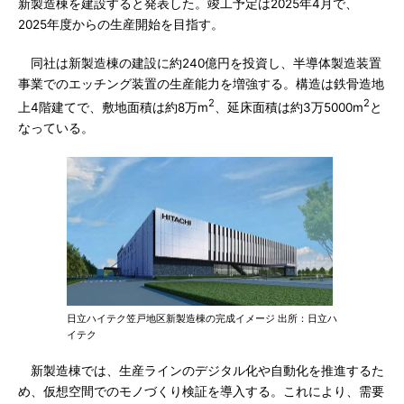
新製造棟を建設すると発表した。竣工予定は2025年4月で、
2025年度からの生産開始を目指す。
同社は新製造棟の建設に約240億円を投資し、半導体製造装置
事業でのエッチング装置の生産能力を増強する。構造は鉄骨造地
2
2
上4階建てで、敷地面積は約8万m
、延床面積は約3万5000m
と
なっている。
日立ハイテク笠戸地区新製造棟の完成イメージ 出所：日立ハ
イテク
新製造棟では、生産ラインのデジタル化や自動化を推進するた
め、仮想空間でのモノづくり検証を導入する。これにより、需要