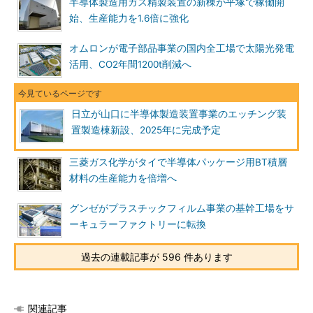
半導体製造用ガス精製装置の新棟が平塚で稼働開
始、生産能力を1.6倍に強化
オムロンが電子部品事業の国内全工場で太陽光発電
活用、CO2年間1200t削減へ
日立が山口に半導体製造装置事業のエッチング装
置製造棟新設、2025年に完成予定
三菱ガス化学がタイで半導体パッケージ用BT積層
材料の生産能力を倍増へ
グンゼがプラスチックフィルム事業の基幹工場をサ
ーキュラーファクトリーに転換
過去の連載記事が 596 件あります
関連記事