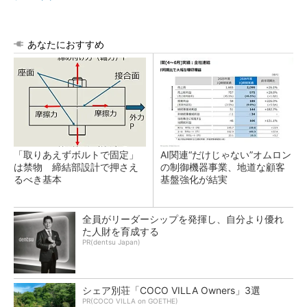
あなたにおすすめ
「取りあえずボルトで固定」
AI関連“だけじゃない”オムロン
は禁物 締結部設計で押さえ
の制御機器事業、地道な顧客
るべき基本
基盤強化が結実
全員がリーダーシップを発揮し、自分より優れ
た人財を育成する
PR(dentsu Japan)
シェア別荘「COCO VILLA Owners」3選
PR(COCO VILLA on GOETHE)