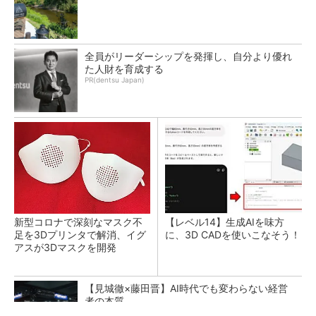
全員がリーダーシップを発揮し、自分より優れ
た人財を育成する
PR(dentsu Japan)
新型コロナで深刻なマスク不
【レベル14】生成AIを味方
足を3Dプリンタで解消、イグ
に、3D CADを使いこなそう！
アスが3Dマスクを開発
【見城徹×藤田晋】AI時代でも変わらない経営
者の本質
PR(FINCHI on GOETHE)