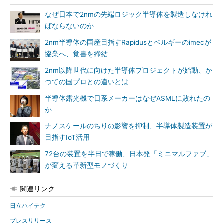
なぜ日本で2nmの先端ロジック半導体を製造しなけれ
ばならないのか
2nm半導体の国産目指すRapidusとベルギーのimecが
協業へ、覚書を締結
2nm以降世代に向けた半導体プロジェクトが始動、か
つての国プロとの違いとは
半導体露光機で日系メーカーはなぜASMLに敗れたの
か
ナノスケールのちりの影響を抑制、半導体製造装置が
目指すIoT活用
72台の装置を半日で稼働、日本発「ミニマルファブ」
が変える革新型モノづくり
関連リンク
日立ハイテク
プレスリリース