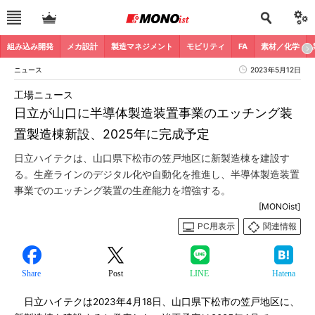
組み込み開発
メカ設計
製造マネジメント
モビリティ
FA
素材／化学
ニュース
2023年5月12日
工場ニュース
日立が山口に半導体製造装置事業のエッチング装
置製造棟新設、2025年に完成予定
日立ハイテクは、山口県下松市の笠戸地区に新製造棟を建設す
る。生産ラインのデジタル化や自動化を推進し、半導体製造装置
事業でのエッチング装置の生産能力を増強する。
[MONOist]
PC用表示
関連情報
Share
Post
LINE
Hatena
日立ハイテクは2023年4月18日、山口県下松市の笠戸地区に、