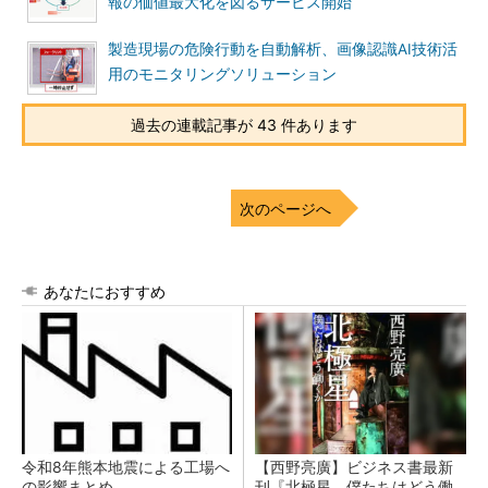
報の価値最大化を図るサービス開始
製造現場の危険行動を自動解析、画像認識AI技術活
用のモニタリングソリューション
過去の連載記事が 43 件あります
次のページへ
あなたにおすすめ
令和8年熊本地震による工場へ
【西野亮廣】ビジネス書最新
の影響まとめ
刊『北極星 僕たちはどう働