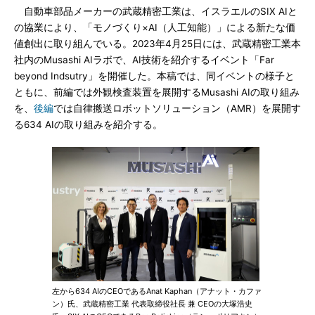
自動車部品メーカーの武蔵精密工業は、イスラエルのSIX AIと
の協業により、「モノづくり×AI（人工知能）」による新たな価
値創出に取り組んでいる。2023年4月25日には、武蔵精密工業本
社内のMusashi AIラボで、AI技術を紹介するイベント「Far
beyond Indsutry」を開催した。本稿では、同イベントの様子と
ともに、前編では外観検査装置を展開するMusashi AIの取り組み
を、
後編
では自律搬送ロボットソリューション（AMR）を展開す
る634 AIの取り組みを紹介する。
左から634 AIのCEOであるAnat Kaphan（アナット・カファ
ン）氏、武蔵精密工業 代表取締役社長 兼 CEOの大塚浩史