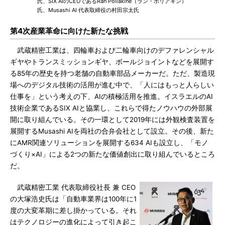
氏、SIX AIのCEOであるRan Poliakine（ラン・ポリアキン）
氏、Musashi AI 代表取締役の村田宗太氏
第4次産業革命に向けた新たな挑戦
武蔵精密工業は、四輪車および二輪車向けのデファレンシャル
ギヤやトランスミッションギヤ、ボールジョイントなどを展開す
る85年の歴史を持つ老舗の自動車部品メーカーだ。ただ、製造現
場へのデジタル技術の活用が進む中で、「人にはもっと人らしい
仕事を」という考えの下、AIの積極活用を推進。イスラエルのAI
技術企業であるSIX AIと協業し、これらで得たノウハウの外部展
開に取り組んでいる。その一環として2019年には外観検査装置を
展開するMusashi AIを両社の合弁会社として設立。その後、新た
にAMR関連ソリューションを展開する634 AIも設立し、「モノ
づくり×AI」による2つの新たな価値創出に取り組んでいるところ
だ。
武蔵精密工業 代表取締役社長 兼 CEO
の大塚浩史氏は「自動車業界は100年に1
度の大変革期に差し掛かっている。それ
はテクノロジーの進化によって引き起こ