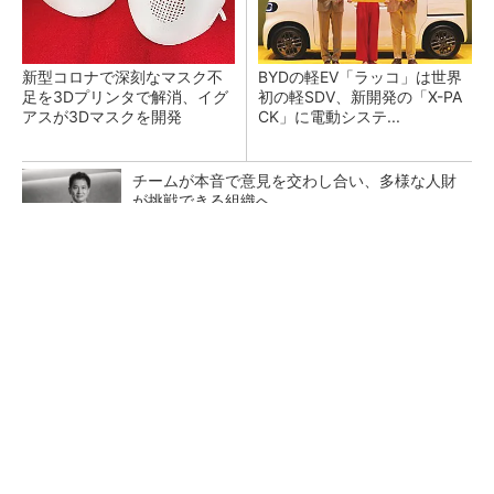
新型コロナで深刻なマスク不
BYDの軽EV「ラッコ」は世界
足を3Dプリンタで解消、イグ
初の軽SDV、新開発の「X-PA
アスが3Dマスクを開発
CK」に電動システ...
チームが本音で意見を交わし合い、多様な人財
が挑戦できる組織へ
PR(dentsu Japan)
ペロブスカイト太陽電池の量産に有効なイン
ク、従来比で1.5倍の性能向上
【レベル14】生成AIを味方に、3D CADを使い
こなそう！