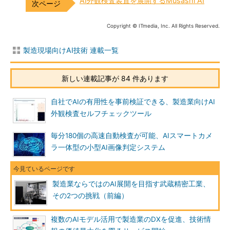
AI外観検査装置を展開するMusashi AI
Copyright © ITmedia, Inc. All Rights Reserved.
製造現場向けAI技術 連載一覧
新しい連載記事が 84 件あります
自社でAIの有用性を事前検証できる、製造業向けAI
外観検査セルフチェックツール
毎分180個の高速自動検査が可能、AIスマートカメ
ラ一体型の小型AI画像判定システム
製造業ならではのAI展開を目指す武蔵精密工業、
その2つの挑戦（前編）
複数のAIモデル活用で製造業のDXを促進、技術情