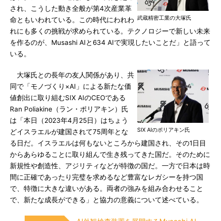
され、こうした動き全般が第4次産業革
武蔵精密工業の大塚氏
命ともいわれている。この時代にわれわ
れにも多くの挑戦が求められている。テクノロジーで新しい未来
を作るのが、Musashi AIと634 AIで実現したいことだ」と語って
いる。
大塚氏との長年の友人関係があり、共
同で「モノづくり×AI」による新たな価
値創出に取り組むSIX AIのCEOである
Ran Poliakine（ラン・ポリアキン）氏
は「本日（2023年4月25日）はちょう
SIX AIのポリアキン氏
どイスラエルが建国されて75周年とな
る日だ。イスラエルは何もないところから建国され、その1日目
からあらゆることに取り組んで生き残ってきた国だ。そのために
新規性や創造性、アジリティなどが特徴の国だ。一方で日本は時
間に正確であったり完璧を求めるなど豊富なレガシーを持つ国
で、特徴に大きな違いがある。両者の強みを組み合わせること
で、新たな成長ができる」と協力の意義について述べている。