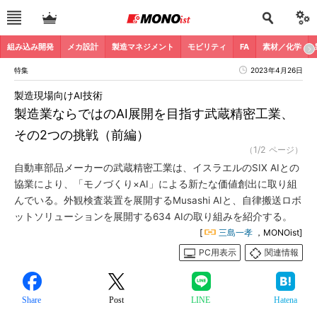
組み込み開発
メカ設計
製造マネジメント
モビリティ
FA
素材／化学
特集
2023年4月26日
製造現場向けAI技術
製造業ならではのAI展開を目指す武蔵精密工業、
その2つの挑戦（前編）
（1/2 ページ）
自動車部品メーカーの武蔵精密工業は、イスラエルのSIX AIとの
協業により、「モノづくり×AI」による新たな価値創出に取り組
んでいる。外観検査装置を展開するMusashi AIと、自律搬送ロボ
ットソリューションを展開する634 AIの取り組みを紹介する。
[
三島一孝
，MONOist]
PC用表示
関連情報
Share
Post
LINE
Hatena