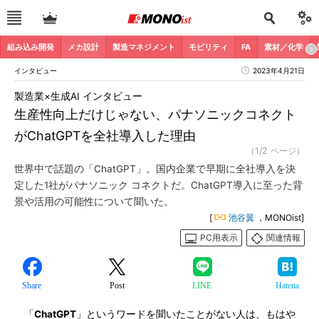
組み込み開発
メカ設計
製造マネジメント
モビリティ
FA
素材／化学
インタビュー
2023年4月21日
製造業×生成AI インタビュー
生産性向上だけじゃない、パナソニックコネクト
がChatGPTを全社導入した理由
（1/2 ページ）
世界中で話題の「ChatGPT」。国内企業で早期に全社導入を決
定した1社がパナソニック コネクトだ。ChatGPT導入に至った背
景や活用の可能性について聞いた。
[
池谷翼
，MONOist]
PC用表示
関連情報
Share
Post
LINE
Hatena
「
ChatGPT
」というワードを聞いたことがない人は、もはや