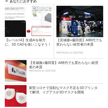
あなたにおすすめ
【レベル14】生成AIを味方
【見城徹×藤田晋】AI時代でも
に、3D CADを使いこなそう！
変わらない経営者の本質
PR(FINCHI on GOETHE)
【見城徹×藤田晋】AI時代でも変わらない経営
者の本質
PR(FINCHI on GOETHE)
新型コロナで深刻なマスク不足を3Dプリンタ
で解消、イグアスが3Dマスクを開発