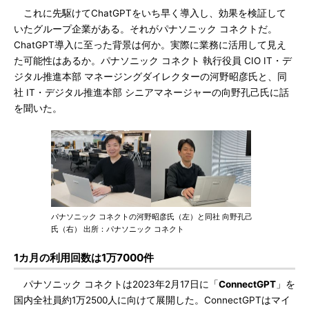
これに先駆けてChatGPTをいち早く導入し、効果を検証して
いたグループ企業がある。それがパナソニック コネクトだ。
ChatGPT導入に至った背景は何か。実際に業務に活用して見え
た可能性はあるか。パナソニック コネクト 執行役員 CIO IT・デ
ジタル推進本部 マネージングダイレクターの河野昭彦氏と、同
社 IT・デジタル推進本部 シニアマネージャーの向野孔己氏に話
を聞いた。
パナソニック コネクトの河野昭彦氏（左）と同社 向野孔己
氏（右） 出所：パナソニック コネクト
1カ月の利用回数は1万7000件
パナソニック コネクトは2023年2月17日に「
ConnectGPT
」を
国内全社員約1万2500人に向けて展開した。ConnectGPTはマイ