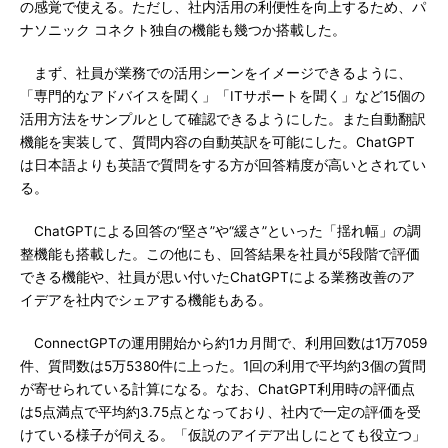
の感覚で使える。ただし、社内活用の利便性を向上するため、パ
ナソニック コネクト独自の機能も幾つか搭載した。
まず、社員が業務での活用シーンをイメージできるように、
「専門的なアドバイスを聞く」「ITサポートを聞く」など15個の
活用方法をサンプルとして確認できるようにした。また自動翻訳
機能を実装して、質問内容の自動英訳を可能にした。ChatGPT
は日本語よりも英語で質問をする方が回答精度が高いとされてい
る。
ChatGPTによる回答の“堅さ”や“緩さ”といった「揺れ幅」の調
整機能も搭載した。この他にも、回答結果を社員が5段階で評価
できる機能や、社員が思い付いたChatGPTによる業務改善のア
イデアを社内でシェアする機能もある。
ConnectGPTの運用開始から約1カ月間で、利用回数は1万7059
件、質問数は5万5380件に上った。1回の利用で平均約3個の質問
が寄せられている計算になる。なお、ChatGPT利用時の評価点
は5点満点で平均約3.75点となっており、社内で一定の評価を受
けている様子が伺える。「仮説のアイデア出しにとても役立つ」