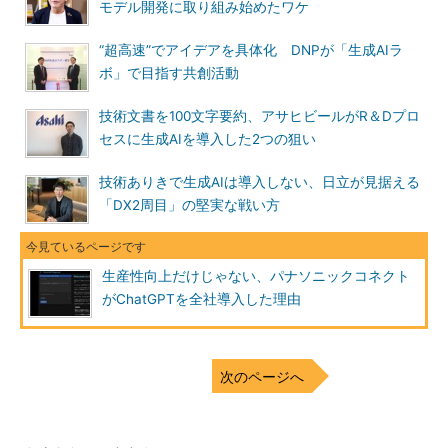
モデル開発に取り組み始めたワケ
“超高速”でアイデアを具体化 DNPが「生成AIラ
ボ」で目指す共創活動
技術文書を100文字要約、アサヒビールがR＆Dプロ
セスに生成AIを導入した2つの狙い
技術ありきで生成AIは導入しない、日立が見据える
「DX2周目」の堅実な戦い方
生産性向上だけじゃない、パナソニックコネクト
がChatGPTを全社導入した理由
次のページへ