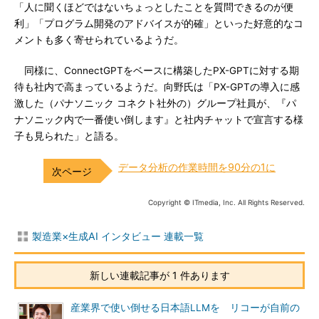
「人に聞くほどではないちょっとしたことを質問できるのが便
利」「プログラム開発のアドバイスが的確」といった好意的なコ
メントも多く寄せられているようだ。
同様に、ConnectGPTをベースに構築したPX-GPTに対する期
待も社内で高まっているようだ。向野氏は「PX-GPTの導入に感
激した（パナソニック コネクト社外の）グループ社員が、『パ
ナソニック内で一番使い倒します』と社内チャットで宣言する様
子も見られた」と語る。
データ分析の作業時間を90分の1に
Copyright © ITmedia, Inc. All Rights Reserved.
製造業×生成AI インタビュー 連載一覧
新しい連載記事が 1 件あります
産業界で使い倒せる日本語LLMを リコーが自前の