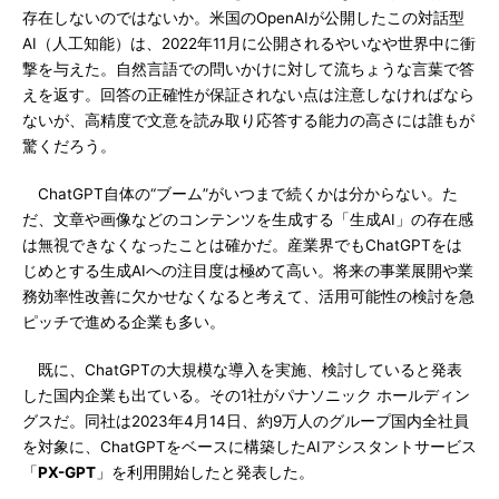
存在しないのではないか。米国のOpenAIが公開したこの対話型
AI（人工知能）は、2022年11月に公開されるやいなや世界中に衝
撃を与えた。自然言語での問いかけに対して流ちょうな言葉で答
えを返す。回答の正確性が保証されない点は注意しなければなら
ないが、高精度で文意を読み取り応答する能力の高さには誰もが
驚くだろう。
ChatGPT自体の“ブーム”がいつまで続くかは分からない。た
だ、文章や画像などのコンテンツを生成する「生成AI」の存在感
は無視できなくなったことは確かだ。産業界でもChatGPTをは
じめとする生成AIへの注目度は極めて高い。将来の事業展開や業
務効率性改善に欠かせなくなると考えて、活用可能性の検討を急
ピッチで進める企業も多い。
既に、ChatGPTの大規模な導入を実施、検討していると発表
した国内企業も出ている。その1社がパナソニック ホールディン
グスだ。同社は2023年4月14日、約9万人のグループ国内全社員
を対象に、ChatGPTをベースに構築したAIアシスタントサービス
「
PX-GPT
」を利用開始したと発表した。