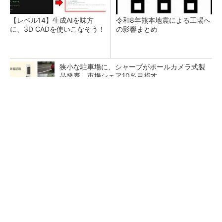
【レベル14】生成AIを味方
令和8年熊本地震による工場へ
に、3D CADを使いこなそう！
の影響まとめ
狭小な駐車場に、シャープがポールカメラ式製
品発表 市場シェア10％目指す
ルネサスが高崎工場を閉鎖へ、かつてはSiCデ
バイス生産の計画も
なぜ熊本に半導体産業が集まるのか――地震で
工場稼働停止相次ぐ