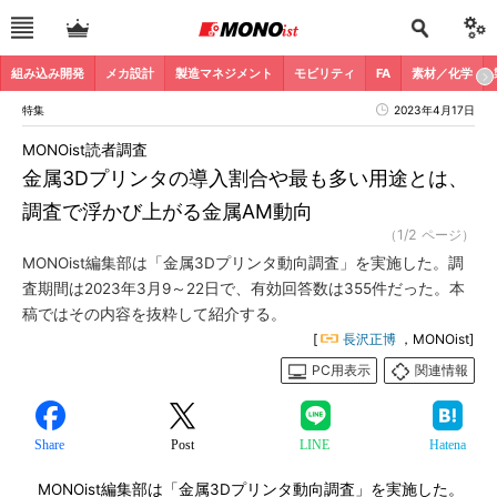
組み込み開発
メカ設計
製造マネジメント
モビリティ
FA
素材／化学
特集
2023年4月17日
MONOist読者調査
金属3Dプリンタの導入割合や最も多い用途とは、
調査で浮かび上がる金属AM動向
（1/2 ページ）
MONOist編集部は「金属3Dプリンタ動向調査」を実施した。調
査期間は2023年3月9～22日で、有効回答数は355件だった。本
稿ではその内容を抜粋して紹介する。
[
長沢正博
，MONOist]
PC用表示
関連情報
Share
Post
LINE
Hatena
MONOist編集部は「金属3Dプリンタ動向調査」を実施した。