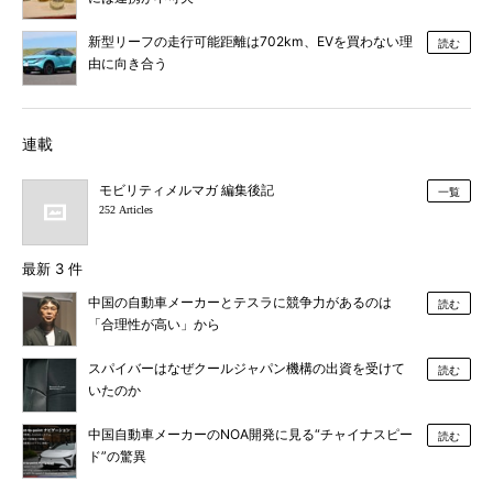
新型リーフの走行可能距離は702km、EVを買わない理
読む
由に向き合う
連載
モビリティメルマガ 編集後記
一覧
252 Articles
最新 3 件
中国の自動車メーカーとテスラに競争力があるのは
読む
「合理性が高い」から
スパイバーはなぜクールジャパン機構の出資を受けて
読む
いたのか
中国自動車メーカーのNOA開発に見る“チャイナスピー
読む
ド”の驚異