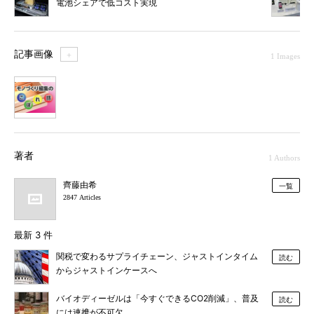
電池シェアで低コスト実現
記事画像
＋
1 Images
1
著者
1 Authors
齊藤由希
一覧
2847 Articles
最新 3 件
関税で変わるサプライチェーン、ジャストインタイム
読む
からジャストインケースへ
バイオディーゼルは「今すぐできるCO2削減」、普及
読む
には連携が不可欠