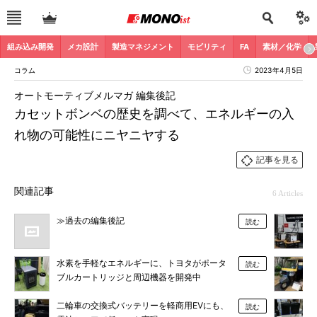
組み込み開発
メカ設計
製造マネジメント
モビリティ
FA
素材／化学
コラム
2023年4月5日
オートモーティブメルマガ 編集後記
カセットボンベの歴史を調べて、エネルギーの入
れ物の可能性にニヤニヤする
記事を見る
関連記事
6 Articles
≫過去の編集後記
読む
水素を手軽なエネルギーに、トヨタがポータ
読む
ブルカートリッジと周辺機器を開発中
二輪車の交換式バッテリーを軽商用EVにも、
読む