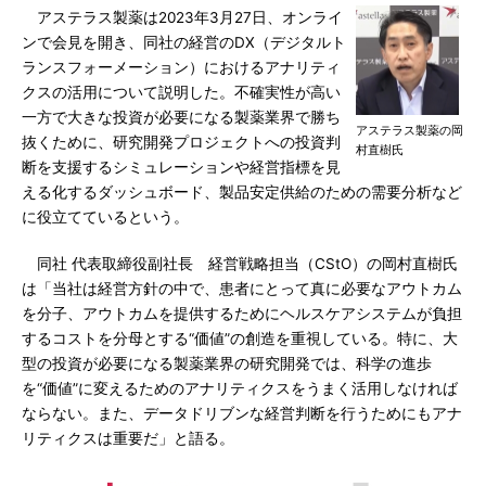
アステラス製薬は2023年3月27日、オンライ
ンで会見を開き、同社の経営のDX（デジタルト
ランスフォーメーション）におけるアナリティ
クスの活用について説明した。不確実性が高い
一方で大きな投資が必要になる製薬業界で勝ち
アステラス製薬の岡
抜くために、研究開発プロジェクトへの投資判
村直樹氏
断を支援するシミュレーションや経営指標を見
える化するダッシュボード、製品安定供給のための需要分析など
に役立てているという。
同社 代表取締役副社長 経営戦略担当（CStO）の岡村直樹氏
は「当社は経営方針の中で、患者にとって真に必要なアウトカム
を分子、アウトカムを提供するためにヘルスケアシステムが負担
するコストを分母とする“価値”の創造を重視している。特に、大
型の投資が必要になる製薬業界の研究開発では、科学の進歩
を“価値”に変えるためのアナリティクスをうまく活用しなければ
ならない。また、データドリブンな経営判断を行うためにもアナ
リティクスは重要だ」と語る。