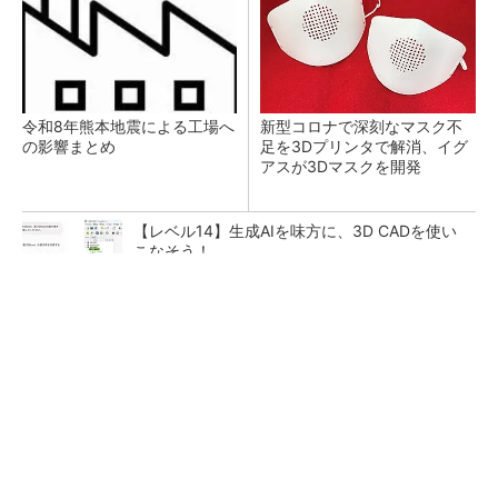
令和8年熊本地震による工場へ
新型コロナで深刻なマスク不
の影響まとめ
足を3Dプリンタで解消、イグ
アスが3Dマスクを開発
【レベル14】生成AIを味方に、3D CADを使い
こなそう！
【見城徹×藤田晋】AI時代でも変わらない経営
者の本質
PR(FINCHI on GOETHE)
狭小な駐車場に、シャープがポールカメラ式製
品発表 市場シェア10％目指す