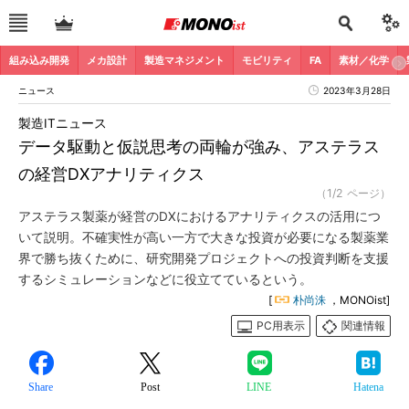
組み込み開発
メカ設計
製造マネジメント
モビリティ
FA
素材／化学
ニュース
2023年3月28日
製造ITニュース
データ駆動と仮説思考の両輪が強み、アステラス
の経営DXアナリティクス
（1/2 ページ）
アステラス製薬が経営のDXにおけるアナリティクスの活用につ
いて説明。不確実性が高い一方で大きな投資が必要になる製薬業
界で勝ち抜くために、研究開発プロジェクトへの投資判断を支援
するシミュレーションなどに役立てているという。
[
朴尚洙
，MONOist]
PC用表示
関連情報
Share
Post
LINE
Hatena