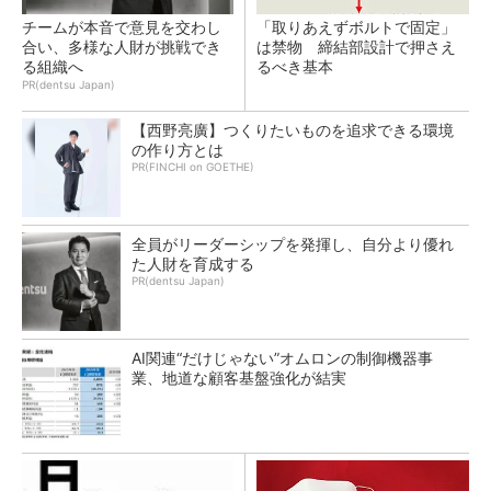
チームが本音で意見を交わし
「取りあえずボルトで固定」
合い、多様な人財が挑戦でき
は禁物 締結部設計で押さえ
る組織へ
るべき基本
PR(dentsu Japan)
【西野亮廣】つくりたいものを追求できる環境
の作り方とは
PR(FINCHI on GOETHE)
全員がリーダーシップを発揮し、自分より優れ
た人財を育成する
PR(dentsu Japan)
AI関連“だけじゃない”オムロンの制御機器事
業、地道な顧客基盤強化が結実