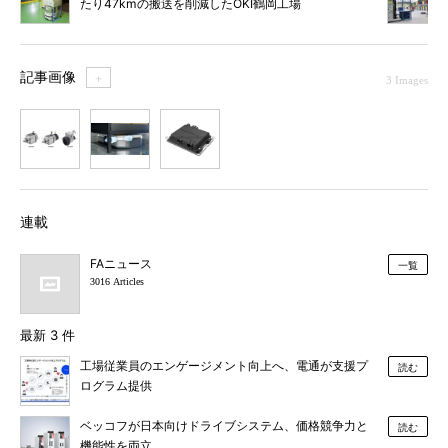
たり47kmの搬送を削減したOKI鶴岡工場
記事画像
＋
3 Images
1
2
3
連載
FAニュース
一覧
3016 Articles
最新 3 件
工場従業員のエンゲージメント向上へ、電通が支援プ
読む
ログラム提供
ベッコフが日本向けドライブシステム、価格競争力と
読む
機能性を両立