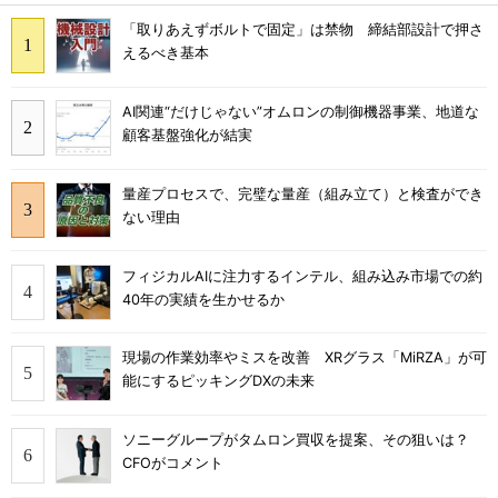
「取りあえずボルトで固定」は禁物 締結部設計で押さ
えるべき基本
AI関連“だけじゃない”オムロンの制御機器事業、地道な
顧客基盤強化が結実
量産プロセスで、完璧な量産（組み立て）と検査ができ
ない理由
フィジカルAIに注力するインテル、組み込み市場での約
40年の実績を生かせるか
現場の作業効率やミスを改善 XRグラス「MiRZA」が可
能にするピッキングDXの未来
ソニーグループがタムロン買収を提案、その狙いは？
CFOがコメント