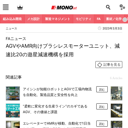
組み込み開発
メカ設計
製造マネジメント
モビリティ
FA
素材／化学
ニュース
2023年3月3日
FAニュース
AGVやAMR向けブラシレスモーターユニット、減
速比20の遊星減速機構を採用
記事を見る
関連記事
6 Articles
アイシンが知能ロボットとAGVで工場内物流
読む
を自動化、製造品質と安全性を向上
“柔軟に変化する生産ライン”のカギである
読む
AGV、その価値と課題
エレベーターでAMRが移動、自動化で1日当
読む