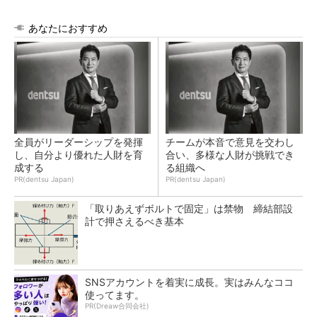
あなたにおすすめ
全員がリーダーシップを発揮
チームが本音で意見を交わし
し、自分より優れた人財を育
合い、多様な人財が挑戦でき
成する
る組織へ
PR(dentsu Japan)
PR(dentsu Japan)
「取りあえずボルトで固定」は禁物 締結部設
計で押さえるべき基本
SNSアカウントを着実に成長。実はみんなココ
使ってます。
PR(Dreaw合同会社)