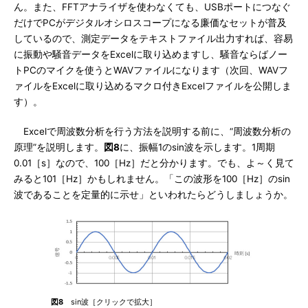
ん。また、FFTアナライザを使わなくても、USBポートにつなぐ
だけでPCがデジタルオシロスコープになる廉価なセットが普及
しているので、測定データをテキストファイル出力すれば、容易
に振動や騒音データをExcelに取り込めますし、騒音ならばノー
トPCのマイクを使うとWAVファイルになります（次回、WAVフ
ァイルをExcelに取り込めるマクロ付きExcelファイルを公開しま
す）。
Excelで周波数分析を行う方法を説明する前に、“周波数分析の
原理”を説明します。
図8
に、振幅1のsin波を示します。1周期
0.01［s］なので、100［Hz］だと分かります。でも、よ～く見て
みると101［Hz］かもしれません。「この波形を100［Hz］のsin
波であることを定量的に示せ」といわれたらどうしましょうか。
図8
sin波［クリックで拡大］