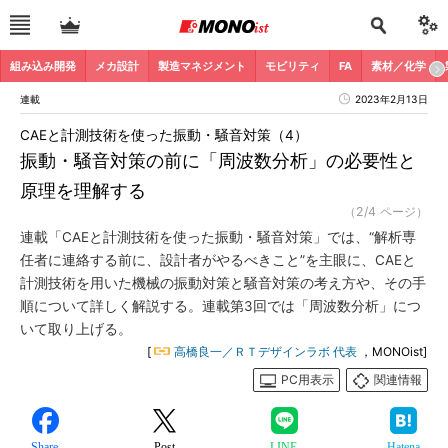
組み込み開発
メカ設計
製造マネジメント
モビリティ
FA
素材／化学
連載
2023年2月13日
CAEと計測技術を使った振動・騒音対策（4）
振動・騒音対策の前に「周波数分析」の必要性と
原理を理解する
（2/4 ページ）
連載「CAEと計測技術を使った振動・騒音対策」では、“解析専
任者に連絡する前に、設計者がやるべきこと”を主眼に、CAEと
計測技術を用いた機械の振動対策と騒音対策の考え方や、その手
順について詳しく解説する。連載第3回では「周波数分析」につ
いて取り上げる。
[
高橋良一／ＲＴデザインラボ 代表
，MONOist]
PC用表示
関連情報
Share
Post
LINE
Hatena