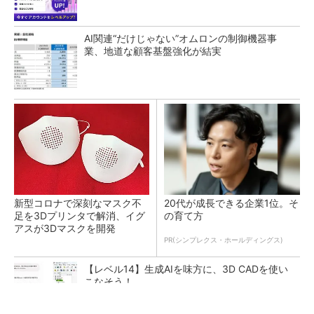
AI関連“だけじゃない”オムロンの制御機器事
業、地道な顧客基盤強化が結実
新型コロナで深刻なマスク不
20代が成長できる企業1位。そ
足を3Dプリンタで解消、イグ
の育て方
アスが3Dマスクを開発
PR(シンプレクス・ホールディングス)
【レベル14】生成AIを味方に、3D CADを使い
こなそう！