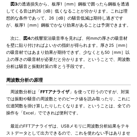
図3
の透過損失から、板厚1［mm］鋼板で囲ったら鋼板を透過
してくる音は約26［dB］低くなることが分かります。これは理
想的な条件であって、26［dB］の騒音低減は期待し過ぎです
が、板厚1［mm］鋼板でかなり効果があることは予測できます。
次に、
図4
の残響室法吸音率を見れば、何mmの厚さの吸音材
を壁に貼り付ければよいかの指針が得られます。厚さ25［mm］
の吸音材ではあまり効果が期待できず、少なくとも50［mm］以
上の厚さの吸音材が必要だと分かります。ということで、周波数
分析は騒音と振動対策の常とう手段です。
周波数分析の原理
周波数分析は「
FFTアナライザ
」を使って行うのですが、対策
では振動や騒音の周波数とそのピーク値を読み取ったり、これに
伝達関数を掛け算したりしたくなります。ということは、全ての
操作を「Excel」でできれば便利です。
最近のFFTアナライザは、USBメモリに周波数分析結果をテキ
ストデータとして出力できるので、これを使わない手はありませ