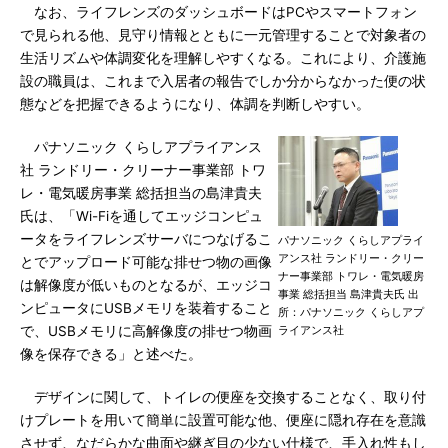
なお、ライフレンズのダッシュボードはPCやスマートフォン
で見られる他、見守り情報とともに一元管理することで対象者の
生活リズムや体調変化を理解しやすくなる。これにより、介護施
設の職員は、これまで入居者の報告でしか分からなかった便の状
態などを把握できるようになり、体調を判断しやすい。
パナソニック くらしアプライアンス
社 ランドリー・クリーナー事業部 トワ
レ・電気暖房事業 総括担当の島津貴夫
氏は、「Wi-Fiを通してエッジコンピュ
ータをライフレンズサーバにつなげるこ
パナソニック くらしアプライ
アンス社 ランドリー・クリー
とでアップロード可能な排せつ物の画像
ナー事業部 トワレ・電気暖房
は解像度が低いものとなるが、エッジコ
事業 総括担当 島津貴夫氏 出
ンピュータにUSBメモリを装着すること
所：パナソニック くらしアプ
で、USBメモリに高解像度の排せつ物画
ライアンス社
像を保存できる」と述べた。
デザインに関して、トイレの便座を交換することなく、取り付
けプレートを用いて簡単に設置可能な他、便座に隠れ存在を意識
させず、なだらかな曲面や継ぎ目の少ない仕様で、手入れ性もし