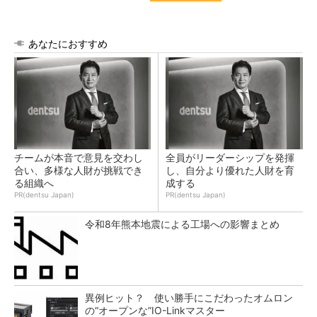
あなたにおすすめ
チームが本音で意見を交わし
全員がリーダーシップを発揮
合い、多様な人財が挑戦でき
し、自分より優れた人財を育
る組織へ
成する
PR(dentsu Japan)
PR(dentsu Japan)
令和8年熊本地震による工場への影響まとめ
異例ヒット？ 使い勝手にこだわったオムロン
の“オープンな”IO-Linkマスター