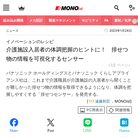
組み込み開発
メカ設計
製造マネジメント
モビリティ
FA
素材／化学
ニュース
2023年1月24日
イノベーションのレシピ
介護施設入居者の体調把握のヒントに！ 排せつ
物の情報を可視化するセンサー
（1/2 ページ）
パナソニック ホールディングスとパナソニック くらしアプライ
アンス社は、これまで介護職員が介護施設の入居者から聞くこと
が難しかった排せつ物の情報を取得できるようになり、体調を把
握しやすくする「排せつセンサー」を発売する。
[
遠藤和宏
，MONOist]
PC用表示
関連情報
Share
Post
LINE
Hatena