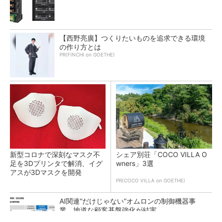
【西野亮廣】つくりたいものを追求できる環境
の作り方とは
PR(FINCHI on GOETHE)
新型コロナで深刻なマスク不
シェア別荘「COCO VILLA O
足を3Dプリンタで解消、イグ
wners」3選
アスが3Dマスクを開発
PR(COCO VILLA on GOETHE)
AI関連“だけじゃない”オムロンの制御機器事
業、地道な顧客基盤強化が結実