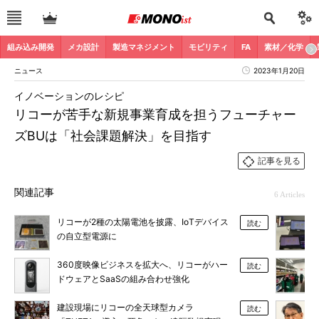
組み込み開発
メカ設計
製造マネジメント
モビリティ
FA
素材／化学
ニュース
2023年1月20日
イノベーションのレシピ
リコーが苦手な新規事業育成を担うフューチャー
ズBUは「社会課題解決」を目指す
記事を見る
関連記事
6 Articles
リコーが2種の太陽電池を披露、IoTデバイス
読む
の自立型電源に
360度映像ビジネスを拡大へ、リコーがハー
読む
ドウェアとSaaSの組み合わせ強化
建設現場にリコーの全天球型カメラ
読む