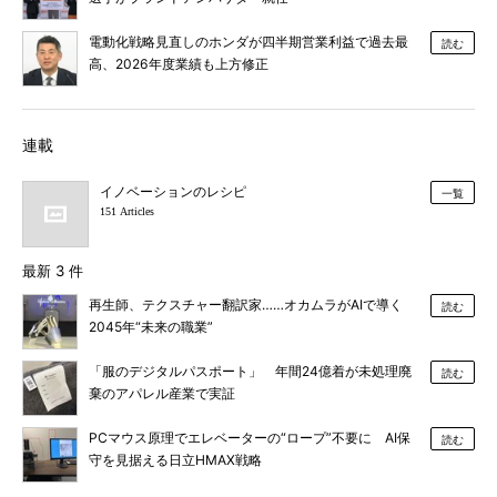
電動化戦略見直しのホンダが四半期営業利益で過去最
読む
高、2026年度業績も上方修正
連載
イノベーションのレシピ
一覧
151 Articles
最新 3 件
再生師、テクスチャー翻訳家……オカムラがAIで導く
読む
2045年“未来の職業”
「服のデジタルパスポート」 年間24億着が未処理廃
読む
棄のアパレル産業で実証
PCマウス原理でエレベーターの“ロープ”不要に AI保
読む
守を見据える日立HMAX戦略