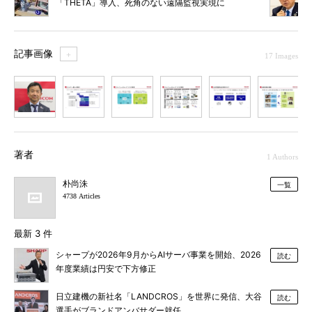
「THETA」導入、死角のない遠隔監視実現に
記事画像
＋
17 Images
1
2
3
4
5
6
7
著者
1 Authors
朴尚洙
一覧
4738 Articles
最新 3 件
シャープが2026年9月からAIサーバ事業を開始、2026
読む
年度業績は円安で下方修正
日立建機の新社名「LANDCROS」を世界に発信、大谷
読む
選手がブランドアンバサダー就任