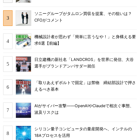
ソニーグループがタムロン買収を提案、その狙いは？
CFOがコメント
機械設計者が思わず「簡単に言うなや！」と身構える要
求6選【前編】
日立建機の新社名「LANDCROS」を世界に発信、大谷
選手がブランドアンバサダー就任
「取りあえずボルトで固定」は禁物 締結部設計で押さ
えるべき基本
AIがサイバー攻撃――OpenAIやClaudeで相次ぐ事態、
波及リスクは
シリコン量子コンピュータの量産開発へ、インテルの
18Aプロセスを活用