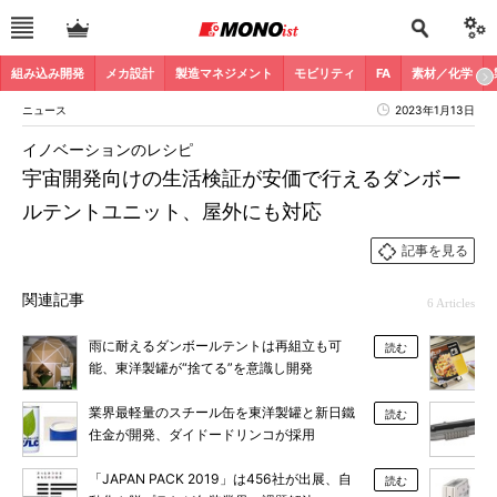
組み込み開発
メカ設計
製造マネジメント
モビリティ
FA
素材／化学
ニュース
2023年1月13日
イノベーションのレシピ
宇宙開発向けの生活検証が安価で行えるダンボー
ルテントユニット、屋外にも対応
記事を見る
関連記事
6 Articles
雨に耐えるダンボールテントは再組立も可
読む
能、東洋製罐が“捨てる”を意識し開発
業界最軽量のスチール缶を東洋製罐と新日鐵
読む
住金が開発、ダイドードリンコが採用
「JAPAN PACK 2019」は456社が出展、自
読む