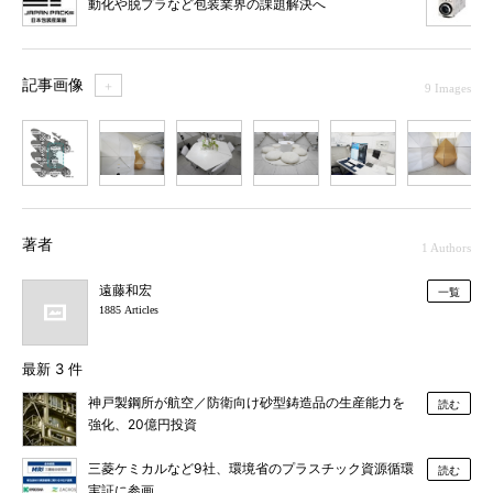
動化や脱プラなど包装業界の課題解決へ
記事画像
＋
9 Images
1
2
3
4
5
6
7
著者
1 Authors
遠藤和宏
一覧
1885 Articles
最新 3 件
神戸製鋼所が航空／防衛向け砂型鋳造品の生産能力を
読む
強化、20億円投資
三菱ケミカルなど9社、環境省のプラスチック資源循環
読む
実証に参画