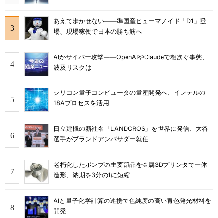
あえて歩かせない――準国産ヒューマノイド「D1」登
場、現場稼働で日本の勝ち筋へ
AIがサイバー攻撃――OpenAIやClaudeで相次ぐ事態、
波及リスクは
シリコン量子コンピュータの量産開発へ、インテルの
18Aプロセスを活用
日立建機の新社名「LANDCROS」を世界に発信、大谷
選手がブランドアンバサダー就任
老朽化したポンプの主要部品を金属3Dプリンタで一体
造形、納期を3分の1に短縮
AIと量子化学計算の連携で色純度の高い青色発光材料を
開発