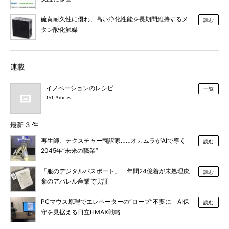
硫黄耐久性に優れ、高い浄化性能を長期間維持するメ
読む
タン酸化触媒
連載
イノベーションのレシピ
一覧
151 Articles
最新 3 件
再生師、テクスチャー翻訳家……オカムラがAIで導く
読む
2045年“未来の職業”
「服のデジタルパスポート」 年間24億着が未処理廃
読む
棄のアパレル産業で実証
PCマウス原理でエレベーターの“ロープ”不要に AI保
読む
守を見据える日立HMAX戦略