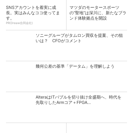
SNSアカウントを着実に成
マツダのモータースポーツ
長。実はみんなココ使ってま
の“聖地”は深川に、新たなブラ
す。
ンド体験拠点を開設
PR(Dreaw合同会社)
ソニーグループがタムロン買収を提案、その狙
いは？ CFOがコメント
幾何公差の基準「データム」を理解しよう
AlteraはITバブルを切り抜け全盛期へ、時代を
先取りしたArmコア＋FPGA...