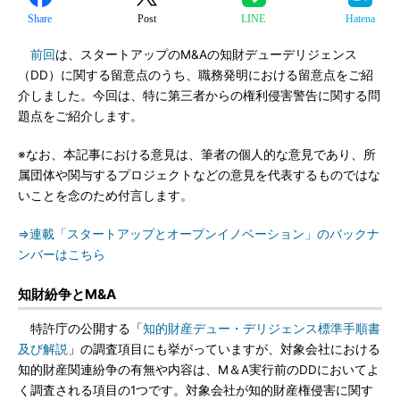
Share
Post
LINE
Hatena
前回
は、スタートアップのM&Aの知財デューデリジェンス
（DD）に関する留意点のうち、職務発明における留意点をご紹
介しました。今回は、特に第三者からの権利侵害警告に関する問
題点をご紹介します。
※なお、本記事における意見は、筆者の個人的な意見であり、所
属団体や関与するプロジェクトなどの意見を代表するものではな
いことを念のため付言します。
⇒連載「スタートアップとオープンイノベーション」のバックナ
ンバーはこちら
知財紛争とM&A
特許庁の公開する「
知的財産デュー・デリジェンス標準手順書
及び解説
」の調査項目にも挙がっていますが、対象会社における
知的財産関連紛争の有無や内容は、M＆A実行前のDDにおいてよ
く調査される項目の1つです。対象会社が知的財産権侵害に関す