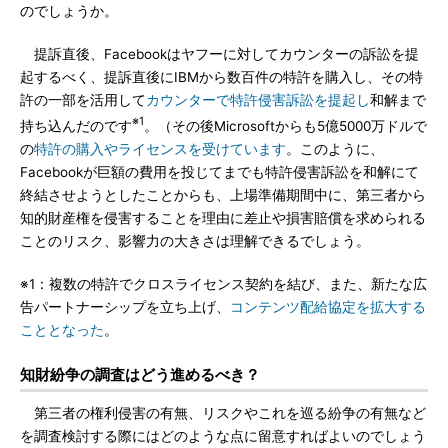
のでしょうか。
提訴直後、Facebookはヤフーに対してカウンターの訴訟を提
起するべく、提訴直後にIBMから数百件の特許を購入し、その特
許の一部を活用して
カウンターで特許侵害訴訟を提起し
和解まで
※1
持ち込んだのです
。（その後Microsoftからも5億5000万ドルで
の
特許の購入やライセンスを受けています
。このように、
Facebookが巨額の費用を投じてまでも特許侵害訴訟を和解にて
終結させようとしたことからも、上場準備期間中に、第三者から
知的財産権を侵害することを理由に差止や損害賠償を求められる
ことのリスク、影響力の大きさは理解できるでしょう。
※1：複数の特許でクロスライセンス契約を結び、また、新たな広
告パートナーシップを立ち上げ、
コンテンツ配給協定を拡大する
こととなった
。
知財紛争の調査はどう進めるべき？
第三者の権利侵害の有無、リスクやこれを巡る紛争の有無など
を調査検討する際にはどのような点に留意すればよいのでしょう