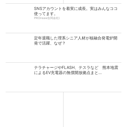
SNSアカウントを着実に成長。実はみんなココ
使ってます。
PR(Dreaw合同会社)
定年退職した理系シニア人材が核融合発電炉開
発で活躍、なぜ？
テラチャージやFLASH、テスラなど 熊本地震
によるEV充電器の無償開放拠点まと...