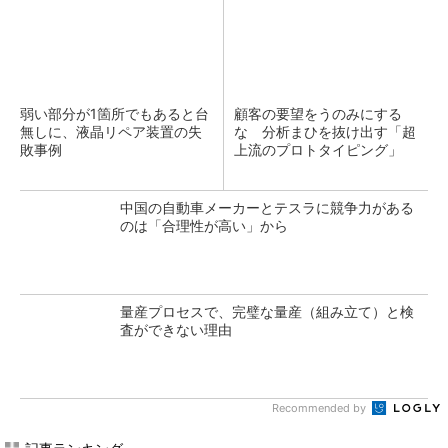
弱い部分が1箇所でもあると台
顧客の要望をうのみにする
無しに、液晶リペア装置の失
な 分析まひを抜け出す「超
敗事例
上流のプロトタイピング」
中国の自動車メーカーとテスラに競争力がある
のは「合理性が高い」から
量産プロセスで、完璧な量産（組み立て）と検
査ができない理由
Recommended by