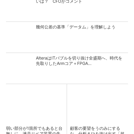
いは？ CFOがコメント
幾何公差の基準「データム」を理解しよう
AlteraはITバブルを切り抜け全盛期へ、時代を
先取りしたArmコア＋FPGA...
弱い部分が1箇所でもあると台
顧客の要望をうのみにする
無しに、液晶リペア装置の失
な 分析まひを抜け出す「超