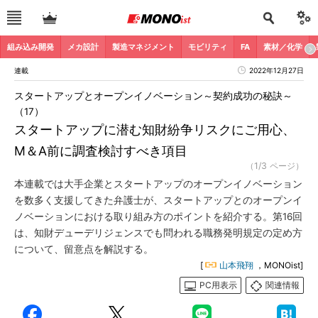
組み込み開発
メカ設計
製造マネジメント
モビリティ
FA
素材／化学
連載
2022年12月27日
スタートアップとオープンイノベーション～契約成功の秘訣～
（17）
スタートアップに潜む知財紛争リスクにご用心、
M＆A前に調査検討すべき項目
（1/3 ページ）
本連載では大手企業とスタートアップのオープンイノベーション
を数多く支援してきた弁護士が、スタートアップとのオープンイ
ノベーションにおける取り組み方のポイントを紹介する。第16回
は、知財デューデリジェンスでも問われる職務発明規定の定め方
について、留意点を解説する。
[
山本飛翔
，MONOist]
PC用表示
関連情報