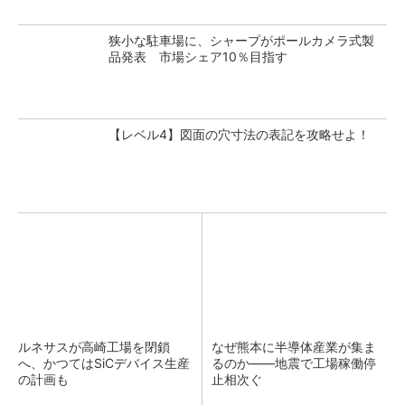
狭小な駐車場に、シャープがポールカメラ式製
品発表 市場シェア10％目指す
【レベル4】図面の穴寸法の表記を攻略せよ！
ルネサスが高崎工場を閉鎖
なぜ熊本に半導体産業が集ま
へ、かつてはSiCデバイス生産
るのか――地震で工場稼働停
の計画も
止相次ぐ