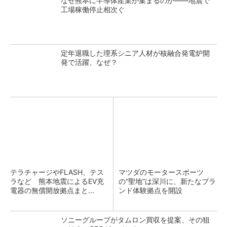
なぜ熊本に半導体産業が集まるのか――地震で
工場稼働停止相次ぐ
定年退職した理系シニア人材が核融合発電炉開
発で活躍、なぜ？
テラチャージやFLASH、テス
マツダのモータースポーツ
ラなど 熊本地震によるEV充
の“聖地”は深川に、新たなブラ
電器の無償開放拠点まと...
ンド体験拠点を開設
ソニーグループがタムロン買収を提案、その狙