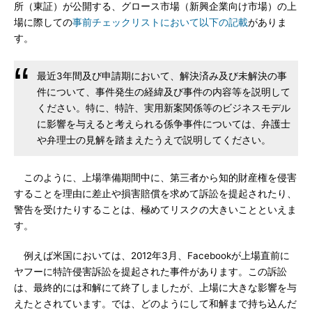
所（東証）が公開する、グロース市場（新興企業向け市場）の上
場に際しての
事前チェックリストにおいて以下の記載
がありま
す。
最近3年間及び申請期において、解決済み及び未解決の事
件について、事件発生の経緯及び事件の内容等を説明して
ください。特に、特許、実用新案関係等のビジネスモデル
に影響を与えると考えられる係争事件については、弁護士
や弁理士の見解を踏まえたうえで説明してください。
このように、上場準備期間中に、第三者から知的財産権を侵害
することを理由に差止や損害賠償を求めて訴訟を提起されたり、
警告を受けたりすることは、極めてリスクの大きいことといえま
す。
例えば米国においては、2012年3月、Facebookが上場直前に
ヤフーに特許侵害訴訟を提起された事件があります。この訴訟
は、最終的には和解にて終了しましたが、上場に大きな影響を与
えたとされています。では、どのようにして和解まで持ち込んだ