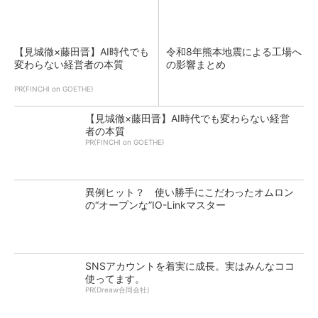
【見城徹×藤田晋】AI時代でも
令和8年熊本地震による工場へ
変わらない経営者の本質
の影響まとめ
PR(FINCHI on GOETHE)
【見城徹×藤田晋】AI時代でも変わらない経営
者の本質
PR(FINCHI on GOETHE)
異例ヒット？ 使い勝手にこだわったオムロン
の“オープンな”IO-Linkマスター
SNSアカウントを着実に成長。実はみんなココ
使ってます。
PR(Dreaw合同会社)