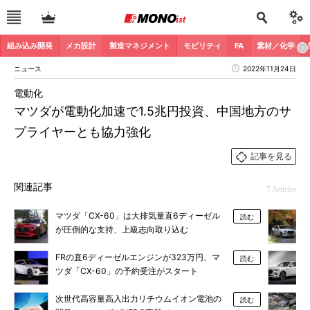
組み込み開発
メカ設計
製造マネジメント
モビリティ
FA
素材／化学
ニュース
2022年11月24日
電動化
マツダが電動化加速で1.5兆円投資、中国地方のサ
プライヤーとも協力強化
記事を見る
関連記事
7 Articles
マツダ「CX-60」は大排気量直6ディーゼル
読む
が圧倒的な支持、上級志向取り込む
FRの直6ディーゼルエンジンが323万円、マ
読む
ツダ「CX-60」の予約受注がスタート
次世代高容量高入出力リチウムイオン電池の
読む