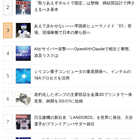
「取りあえずボルトで固定」は禁物 締結部設計で押さ
えるべき基本
あえて歩かせない――準国産ヒューマノイド「D1」登
場、現場稼働で日本の勝ち筋へ
AIがサイバー攻撃――OpenAIやClaudeで相次ぐ事態、
波及リスクは
シリコン量子コンピュータの量産開発へ、インテルの
18Aプロセスを活用
老朽化したポンプの主要部品を金属3Dプリンタで一体
造形、納期を3分の1に短縮
日立建機の新社名「LANDCROS」を世界に発信、大谷
選手がブランドアンバサダー就任