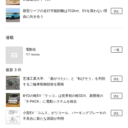
新型リーフの走行可能距離は702km、EVを買わない理
読む
由に向き合う
連載
電動化
一覧
717 Articles
最新 3 件
芝浦工業大学、「曲がりたい」と「転びそう」を判別
読む
する二輪車制御技術を開発
BYDの軽EV「ラッコ」は世界初の軽SDV、新開発の
読む
「X-PACK」に電動システムを統合
小型EV「コムス」がリコール、パーキングブレーキの
読む
不具合に新たな原因が判明