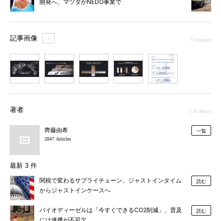
開発へ、マツダがNEDO事業で
記事画像
＋
5 Images
1
2
3
4
5
著者
1 Authors
齊藤由希
一覧
2847 Articles
最新 3 件
関税で変わるサプライチェーン、ジャストインタイム
読む
からジャストインケースへ
バイオディーゼルは「今すぐできるCO2削減」、普及
読む
には連携が不可欠