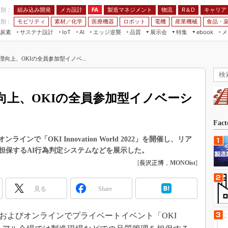
程別：
組み込み開発
メカ設計
製造マネジメント
物流
R＆D
キャリア
FA
業別：
モビリティ
素材／化学
医療機器
ロボット
電機
産業機械
食品・
炭素
サステナ設計
エッジ逆襲
品質
展示会
特集
メ
IoT
AI
ebook
伝承
組み込み開発
CEATEC
読者調査まとめ
編集後記
理向上、OKIの全員参加型イノベ...
JIMTOF
保全
メカ設計
つながるクルマ
組込み/エッジ コンピューティング
ス
 AI
製造マネジメント
5G
展＆IoT/5Gソリューション展
VR／AR
FA
向上、OKIの全員参加型イノベーシ
IIFES
モビリティ
フィールドサービス
国際ロボット展
素材／化学
FPGA
Fac
ジャパンモビリティショー
組み込み画像技術
ラインで「OKI Innovation World 2022」を開催し、リア
TECHNO-FRONTIER
担保するAI行為判定システムなどを展示した。
組み込みモデリング
人テク展
[
長沢正博
，
MONOist
]
Windows Embedded
スマート工場EXPO
車載ソフト開発
見る
Share
EdgeTech+
ISO26262
日本ものづくりワールド
都内およびオンラインでプライベートイベント「OKI
無償設計ツール
AUTOMOTIVE WORLD