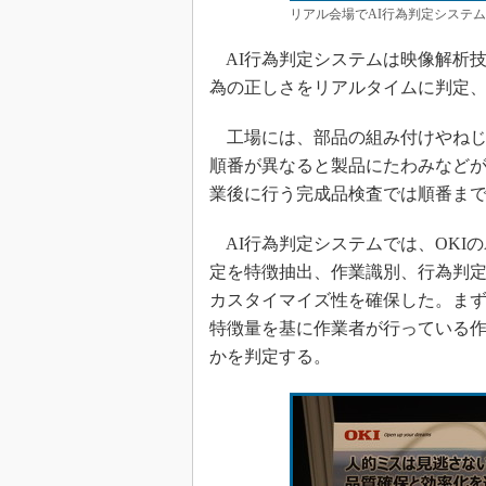
リアル会場でAI行為判定システ
AI行為判定システムは映像解析
為の正しさをリアルタイムに判定
工場には、部品の組み付けやねじ
順番が異なると製品にたわみなど
業後に行う完成品検査では順番ま
AI行為判定システムでは、OKIの
定を特徴抽出、作業識別、行為判定
カスタイマイズ性を確保した。ま
特徴量を基に作業者が行っている
かを判定する。