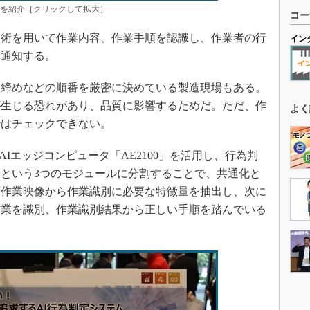
ムを紹介［クリックして拡大］
コー
技術を用いて作業内容、作業手順を認識し、作業者の行
イン
、通知する。
締めなどの順番を厳密に決めている製造現場もある。
が生じる恐れがあり、品質に影響するためだ。ただ、作
よく
ではチェックできない。
AIエッジコンピュータ「AE2100」を活用し、行為判
という3つのモジュールに分割することで、共通化と
ず作業映像から作業識別に必要な特徴量を抽出し、次に
作業を識別、作業識別結果から正しい手順を踏んでいる