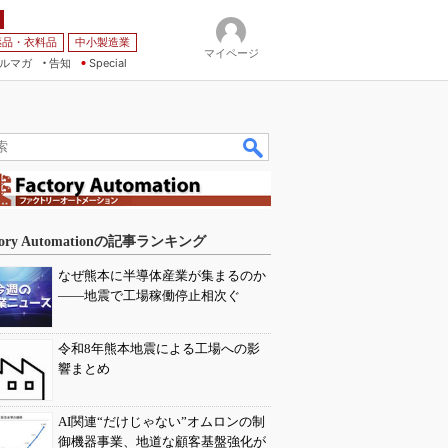
薬品・衣料品
中小製造業
マイページ
ルマガ
告知
Special
tory Automationの記事ランキング
なぜ熊本に半導体産業が集まるのか
――地震で工場稼働停止相次ぐ
令和8年熊本地震による工場への影
響まとめ
AI関連“だけじゃない”オムロンの制
御機器事業、地道な顧客基盤強化が