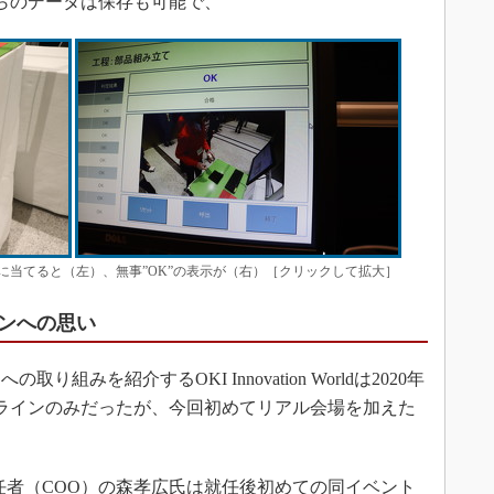
らのデータは保存も可能で、
に当てると（左）、無事”OK”の表示が（右）［クリックして拡大］
ンへの思い
みを紹介するOKI Innovation Worldは2020年
ラインのみだったが、今回初めてリアル会場を加えた
責任者（COO）の森孝広氏は就任後初めての同イベント