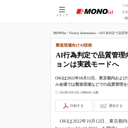
工
産
メディア
脱
つながる技術
AI×技術
MONOist
>
Factory Automation
>
AI行為判定で品質管
つながる工場
AI×設備
つながるサービ
Physical
製造現場向けAI技術
AI行為判定で品質管理
ョンは実践モードへ
OKIは2022年10月12日、東京都内およびオン
ル会場では製造現場などでの品質管理を
2022年10月13日 13時00分 公開
印刷する
通知する
OKIは2022年10月12日、東京