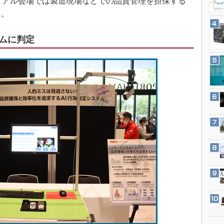
2」を開催し、リアル会場では製造現場などでの品質管理を担保する
3Dプリンタ
産業オープンネット展
た。
デジタルツインとCAE
S＆OP
ムに判定
インダストリー4.0
イノベーション
製造業ビッグデータ
メイドインジャパン
植物工場
知財マネジメント
海外生産
グローバル設計・開発
制御セキュリティ
新型コロナへの対応