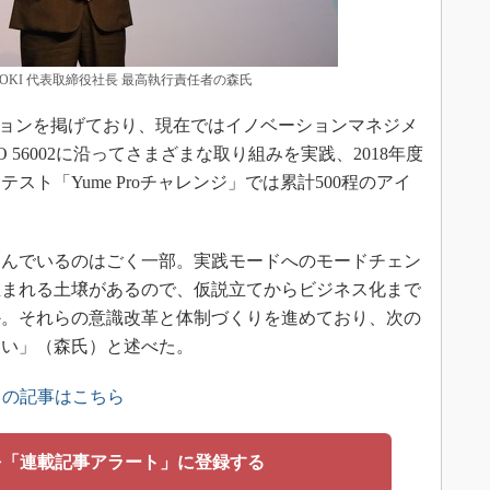
KI 代表取締役社長 最高執行責任者の森氏
ョンを掲げており、現在ではイノベーションマネジメ
 56002に沿ってさまざまな取り組みを実践、2018年度
ト「Yume Proチャレンジ」では累計500程のアイ
んでいるのはごく一部。実践モードへのモードチェン
生まれる土壌があるので、仮説立てからビジネス化まで
か。それらの意識改革と体制づくりを進めており、次の
たい」（森氏）と述べた。
」の記事はこちら
を「連載記事アラート」に登録する