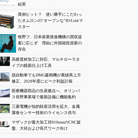
結実
異例ヒット？ 使い勝手にこだわっ
たオムロンの“オープンな”IO-Linkマ
スター
牧野フ、日本産業推進機構の買収提
案に応じず 理由に外国籍投資家の
存在
高硬度材加工に対応、マルチローラタ
イプの鏡面仕上げ工具
脱自動車でもDMG森精機が業績再上方
修正、2028年度にピーク利益計画
医療機器部品の生産拠点へ、オリンパ
ス長野事業場で最新設備に機能集約
三菱電機が知的財産活用を拡大、金属
腐食センサー技術のライセンス供与
マザックが最大加工径910mmのCNC旋
盤、大径および長尺ワーク向け