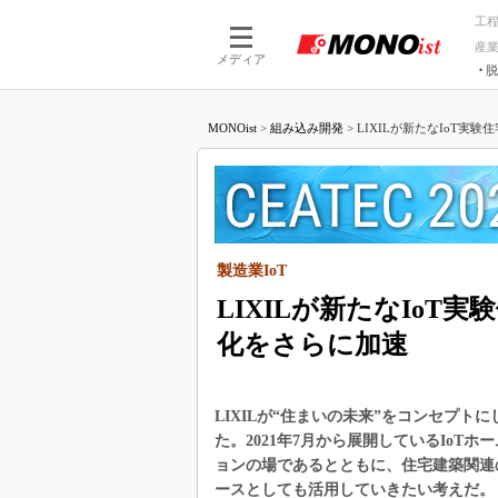
工
産
メディア
脱
つながる技術
AI×技術
MONOist
>
組み込み開発
>
LIXILが新たなIoT実験
つながる工場
AI×設備
つながるサービ
Physical
製造業IoT
LIXILが新たなIo
化をさらに加速
LIXILが“住まいの未来”をコンセプト
た。2021年7月から展開しているIoTホー
ョンの場であるとともに、住宅建築関連
ースとしても活用していきたい考えだ。