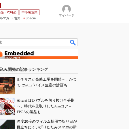
薬品・衣料品
中小製造業
マイページ
ルマガ
告知
Special
込み開発の記事ランキング
ルネサスが高崎工場を閉鎖へ、かつ
てはSiCデバイス生産の計画も
AlteraはITバブルを切り抜け全盛期
へ、時代を先取りしたArmコア＋
FPGAの製品も
強度20倍のフィルム採用で折り目が
目立ちにくい折りたたみスマホの新