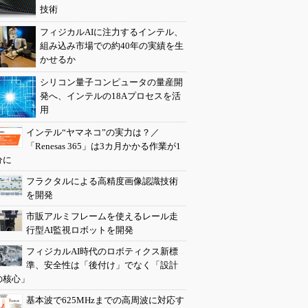
技術
フィジカルAIに注力するインテル、
組み込み市場での約40年の実績を生
かせるか
シリコン量子コンピュータの量産開
発へ、インテルの18Aプロセスを活
用
インテル“ヤマネコ”の実力は？／
「Renesas 365」は3カ月かかる作業が1
分に
フラクタルによる高精度画像認識技術
を開発
市販アルミフレームを使えるレール走
行型AI監視ロボットを開発
フィジカルAI時代のロボティクス新標
準、安全性は「後付け」でなく「設計
の核心」
基本波で625MHzまでの高周波に対応す