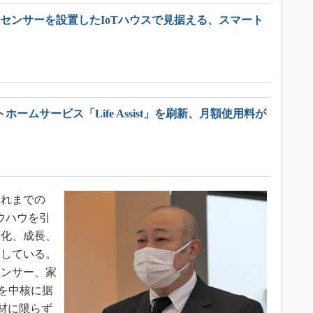
0個のセンサーを設置したIoTハウスで見据える、スマート
トホームサービス「Life Assist」を刷新、月額使用料が
れまでの
ウハウを引
進化、成長、
としている。
センサー、家
t2を中核に据
建材に限らず