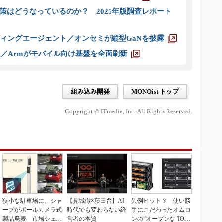
策はどうなっているのか？ 2025年版調査レポート
ディングエージェント／オンセミが縦型GaNを披露
ス／Armがモバイル向け基盤を全面刷新
組み込み開発
MONOist トップ
Copyright © ITmedia, Inc. All Rights Reserved.
狭小な駐車場に、シャ
【見城徹×藤田晋】AI
異例ヒット？ 使い勝
ープがポールカメラ式
時代でも変わらない経
手にこだわったオムロ
製品発表 市場シェア
営者の本質
ンの“オープンな”IO-L