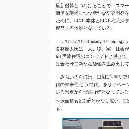
最新機器とつなげることで、スマ
価値を訴求しつつ新たな研究開発
ために、LIXIL本体とLIXIL住宅
運営する体制となっている。
LIXIL LIXIL Housing Tec
倉林慶太氏は「人、物、家、社会
IoT実験住宅のコンセプトと併せ
け合わせて新たな価値を生み出し
みらいえらぼは、LIXIL住宅研究
代の未来住宅 五世代」をリノベー
いる想定から“五世代”となってい
2
べ床面積も212m
とかなり広い。U2-Ho
る。