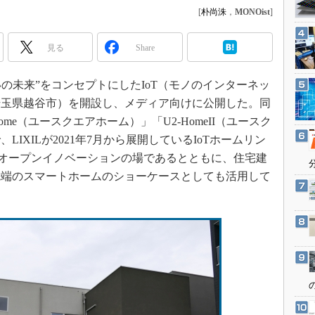
3Dプリンタ
[
朴尚洙
，
MONOist
]
産業オープンネット展
デジタルツインとCAE
見る
Share
S＆OP
インダストリー4.0
住まいの未来”をコンセプトにしたIoT（モノのインターネッ
イノベーション
埼玉県越谷市）を開設し、メディア向けに公開した。同
製造業ビッグデータ
ome（ユースクエアホーム）」「U2-HomeII（ユースク
メイドインジャパン
IXILが2021年7月から展開しているIoTホームリン
するためのオープンイノベーションの場であるとともに、住宅建
植物工場
先端のスマートホームのショーケースとしても活用して
知財マネジメント
海外生産
グローバル設計・開発
制御セキュリティ
新型コロナへの対応