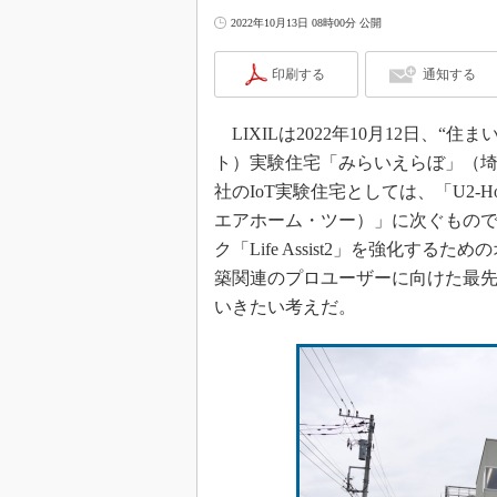
2022年10月13日 08時00分 公開
印刷する
通知する
LIXILは2022年10月12日、“
ト）実験住宅「みらいえらぼ」（
社のIoT実験住宅としては、「U2-H
エアホーム・ツー）」に次ぐもので、L
ク「Life Assist2」を強化
築関連のプロユーザーに向けた最
いきたい考えだ。