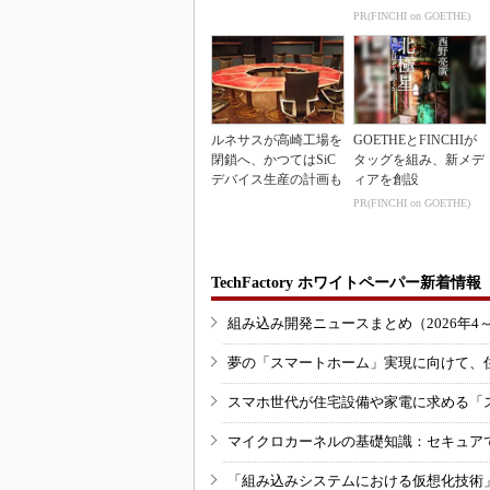
能集約
PR(FINCHI on GOETHE)
ルネサスが高崎工場を
GOETHEとFINCHIが
閉鎖へ、かつてはSiC
タッグを組み、新メデ
デバイス生産の計画も
ィアを創設
PR(FINCHI on GOETHE)
TechFactory ホワイトペーパー新着情報
組み込み開発ニュースまとめ（2026年4
夢の「スマートホーム」実現に向けて、
スマホ世代が住宅設備や家電に求める「
マイクロカーネルの基礎知識：セキュア
「組み込みシステムにおける仮想化技術