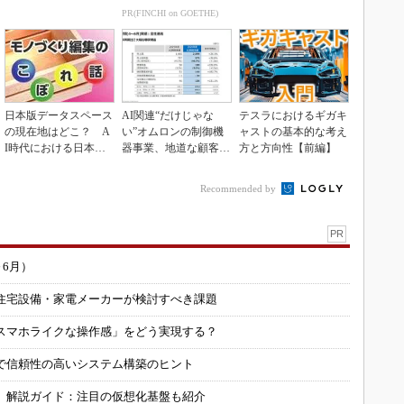
10％目指す
inkマスター
PR(FINCHI on GOETHE)
日本版データスペース
AI関連“だけじゃな
テスラにおけるギガキ
の現在地はどこ？ A
い”オムロンの制御機
ャストの基本的な考え
I時代における日本の
器事業、地道な顧客基
方と方向性【前編】
勝ち筋について
盤強化が結実
Recommended by
PR
～6月）
住宅設備・家電メーカーが検討すべき課題
スマホライクな操作感」をどう実現する？
で信頼性の高いシステム構築のヒント
」解説ガイド：注目の仮想化基盤も紹介