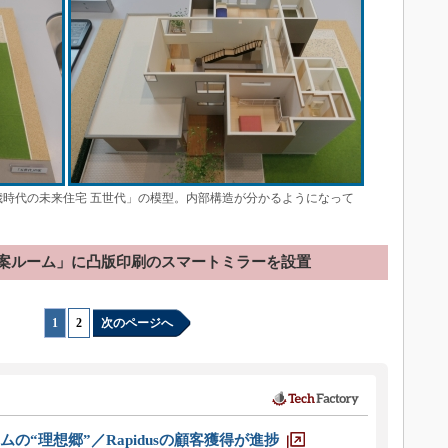
歳時代の未来住宅 五世代」の模型。内部構造が分かるようになって
案ルーム」に凸版印刷のスマートミラーを設置
1
|
2
次のページへ
ムの“理想郷”／Rapidusの顧客獲得が進捗