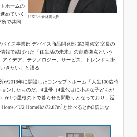
ートホームの
を進めていく
LIXILの倉林慶太氏
研究所で共同
hnology デバイス事業部 デバイス商品開発部 第3開発室 室長の
が情報で結ばれた『住生活の未来』の創造拠点という
て、アイデア、テクノロジー、サービス、トレンドも掛
ていきたい」と語る。
所が2018年に開設したコンセプトホーム「人生100歳時
ションしたものだ。4世帯（4世代目に小さな子どもが
る）が1つ屋根の下で暮らせる間取りとなっており、延
2
me／U2-HomeIIの72.87m
と比べると約3倍にな