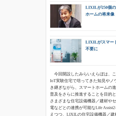
LIXILが25
ホームの将来像
LIXILがスマー
不要に
今回開設したみらいえらぼは、こ
IoT実験住宅で培ってきた知見やノ
き継ぎながら、スマートホームの
普及をさらに推進することを目的
さまざまな住宅設備機器／建材や
電などとの連携が可能なLife Assis
えつつ、LIXILの住宅設備機器／