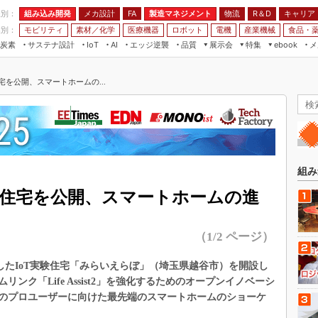
程別：
組み込み開発
メカ設計
製造マネジメント
物流
R＆D
キャリア
FA
業別：
モビリティ
素材／化学
医療機器
ロボット
電機
産業機械
食品・
炭素
サステナ設計
エッジ逆襲
品質
展示会
特集
メ
IoT
AI
ebook
伝承
組み込み開発
CEATEC
読者調査まとめ
編集後記
住宅を公開、スマートホームの...
JIMTOF
保全
メカ設計
つながるクルマ
組込み/エッジ コンピューティング
ス
 AI
製造マネジメント
5G
展＆IoT/5Gソリューション展
VR／AR
FA
IIFES
モビリティ
フィールドサービス
国際ロボット展
素材／化学
FPGA
組み
ジャパンモビリティショー
組み込み画像技術
T実験住宅を公開、スマートホームの進
TECHNO-FRONTIER
組み込みモデリング
人テク展
（1/2 ページ）
Windows Embedded
スマート工場EXPO
車載ソフト開発
にしたIoT実験住宅「みらいえらぼ」（埼玉県越谷市）を開設し
EdgeTech+
ISO26262
ムリンク「Life Assist2」を強化するためのオープンイノベーシ
日本ものづくりワールド
のプロユーザーに向けた最先端のスマートホームのショーケ
無償設計ツール
AUTOMOTIVE WORLD