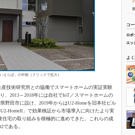
コー
ロボ
エッ
よく
みらいえらぼ」の外観［クリックで拡大］
学 生産技術研究所との協働でスマートホームの実証実験
、2013～2018年には自社でIoT／スマートホームの
県野田市に設け、2019年からはU2-Homeを旧本社ビル
2-HomeII」で効果検証から市場導入に向けたより実
実験住宅の取り組みを積極的に進めてきた。これらの成
st2である。